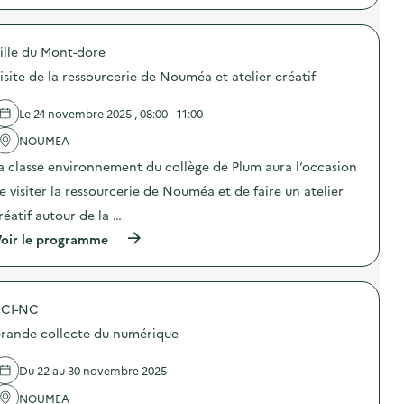
i
:
p
s
1
r
a
p
o
t
o
ille du Mont-dore
p
i
s
o
o
isite de la ressourcerie de Nouméa et atelier créatif
t
s
n
S
d
à
E
e
Le 24 novembre 2025 , 08:00 - 11:00
l
R
l
a
D
'
NOUMEA
g
p
a
e
a classe environnement du collège de Plum aura l’occasion
a
c
s
r
t
t
e visiter la ressourcerie de Nouméa et de faire un atelier
j
i
i
o
o
réatif autour de la …
o
u
n
n
(
r
oir le programme
:
d
à
p
F
e
p
o
e
s
r
u
s
D
o
r
t
E
CI-NC
p
p
i
E
o
r
v
E
rande collecte du numérique
s
o
a
)
d
m
l
e
o
d
Du 22 au 30 novembre 2025
l
u
u
'
v
NOUMEA
C