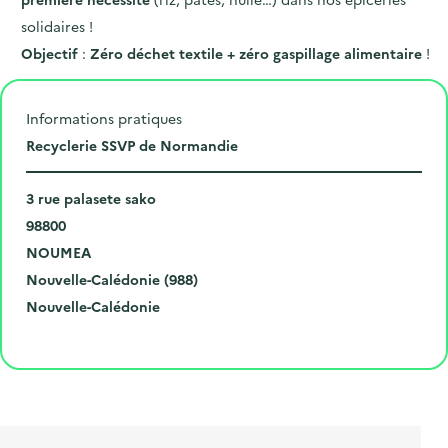
solidaires !
Objectif
:
Zéro déchet textile + zéro gaspillage alimentaire
!
Informations pratiques
L
Recyclerie SSVP de Normandie
i
N
e
3 rue palasete sako
u
C
u
98800
m
o
V
d
NOUMEA
é
d
i
D
e
Nouvelle-Calédonie (988)
r
e
l
é
R
l
Nouvelle-Calédonie
o
p
l
p
é
'
Cliquer pour afficher la carte
e
o
e
a
g
é
t
s
r
i
v
l
t
t
o
è
i
a
e
n
n