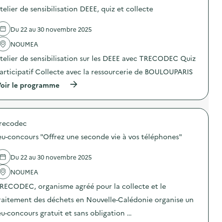
o
e
s
e
telier de sensibilisation DEEE, quiz et collecte
s
d
d
c
d
e
a
o
e
N
n
l
Du 22 au 30 novembre 2025
l
o
s
l
'
u
l
NOUMEA
e
a
m
’
c
telier de sensibilisation sur les DEEE avec TRECODEC Quiz
c
é
é
t
t
a
c
e
articipatif Collecte avec la ressourcerie de BOULOUPARIS
i
e
o
d
o
t
n
(
u
oir le programme
n
a
o
à
n
:
t
m
p
u
3
e
i
r
m
e
l
e
o
é
é
recodec
i
c
p
r
d
e
i
o
i
eu-concours "Offrez une seconde vie à vos téléphones"
i
r
r
s
q
t
c
c
d
u
i
r
u
e
e
Du 22 au 30 novembre 2025
o
é
l
l
)
n
a
a
'
NOUMEA
d
t
i
a
RECODEC, organisme agréé pour la collecte et le
e
i
r
c
l
f
e
t
raitement des déchets en Nouvelle-Calédonie organise un
’
)
)
i
é
o
eu-concours gratuit et sans obligation …
v
n