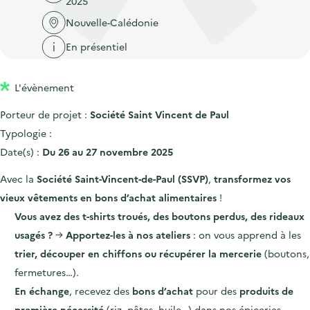
2025
'
c
n
n
a
Nouvelle-Calédonie
c
p
c
c
u
En présentiel
r
i
c
e
i
p
u
i
L'évènement
n
a
e
l
c
l
i
Porteur de projet :
Société Saint Vincent de Paul
i
l
Typologie :
p
Date(s) :
Du 26 au 27 novembre 2025
a
Avec la
Société Saint-Vincent-de-Paul (SSVP)
,
transformez vos
l
vieux vêtements en bons d’achat alimentaires
!
e
Vous avez des t-shirts troués, des boutons perdus, des rideaux
usagés ?
→
Apportez-les à nos ateliers
: on vous apprend à les
trier, découper en chiffons ou récupérer la mercerie
(boutons,
fermetures…).
En échange
, recevez des
bons d’achat
pour des
produits de
première nécessité
(riz, pâtes, huile…) dans nos épiceries