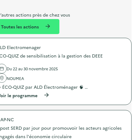
b
l
m
e
e
e
m
’autres actions près de chez vous
l
n
e
Toutes les actions
l
t
n
é
t
LD Electromenager
d
CO-QUIZ de sensibilisation à la gestion des DEEE
e
l
Du 22 au 30 novembre 2025
a
NOUMEA
v
️ ÉCO-QUIZ par ALD Électroménager 🧠 …
o
(
oir le programme
i
à
p
e
r
o
AP-NC
p
o
 post SERD par jour pour promouvoir les acteurs agricoles
s
d
ngagés dans l'économie circulaire