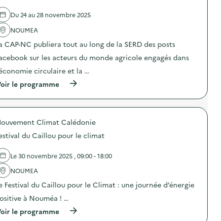
e
l
Du 24 au 28 novembre 2025
'
a
NOUMEA
c
t
a CAP-NC publiera tout au long de la SERD des posts
i
o
acebook sur les acteurs du monde agricole engagés dans
n
’économie circulaire et la …
:
É
(
oir le programme
C
à
O
p
-
r
Q
o
U
ouvement Climat Calédonie
p
I
o
Z
estival du Caillou pour le climat
s
d
d
e
e
Le 30 novembre 2025 , 09:00 - 18:00
s
l
e
'
NOUMEA
n
a
s
e Festival du Caillou pour le Climat : une journée d’énergie
c
i
t
b
ositive à Nouméa ! …
i
i
o
(
oir le programme
l
n
à