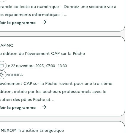
a
o
a
rande collecte du numérique – Donnez une seconde vie à
c
i
i
t
r
l
os équipements informatiques ! …
i
l
l
o
e
(
o
oir le programme
n
s
à
u
:
a
p
p
V
c
r
o
i
t
o
u
s
AP-NC
e
p
r
i
u
o
l
e édition de l'évènement CAP sur la Pêche
t
r
s
e
e
s
d
c
d
a
e
l
Le 22 novembre 2025 , 07:30 - 13:30
e
g
l
i
l
r
'
m
NOUMEA
a
i
a
a
’évènement CAP sur la Pêche revient pour une troisième
r
c
c
t
e
o
t
)
dition, initiée par les pêcheurs professionnels avec le
s
l
i
s
e
o
outien des pôles Pêche et …
o
s
n
(
u
oir le programme
e
:
à
r
n
G
p
c
g
r
r
e
a
a
o
r
g
n
MEXOM Transition Energetique
p
i
é
d