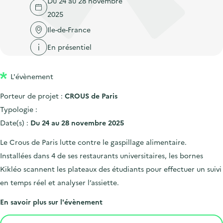
Du 24 au 28 novembre
'
c
n
n
2025
a
c
p
c
c
Ile-de-France
u
r
i
c
e
En présentiel
i
p
u
i
n
a
e
l
L'évènement
c
l
i
i
l
Porteur de projet :
CROUS de Paris
p
Typologie :
a
Date(s) :
Du 24 au 28 novembre 2025
l
Le Crous de Paris lutte contre le gaspillage alimentaire.
e
Installées dans 4 de ses restaurants universitaires, les bornes
Kikléo scannent les plateaux des étudiants pour effectuer un suivi
en temps réel et analyser l’assiette.
En savoir plus sur l'évènement