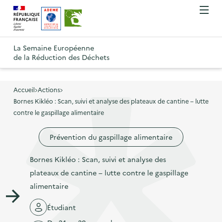
A
A
Gestion des cookies
O
R
l
l
u
e
v
l
l
R
t
r
e
e
La Semaine Européenne
e
i
o
de la Réduction des Déchets
r
r
r
t
u
l
à
a
o
r
e
l
u
u
m
Accueil
Actions
à
a
c
e
Bornes Kikléo : Scan, suivi et analyse des plateaux de cantine – lutte
r
l
n
n
o
contre le gaspillage alimentaire
à
a
u
a
n
l
p
Prévention du gaspillage alimentaire
v
t
a
a
i
e
p
Bornes Kikléo : Scan, suivi et analyse des
g
g
n
a
plateaux de cantine – lutte contre le gaspillage
e
a
u
g
alimentaire
d
t
p
e
'
i
r
Étudiant
d
a
o
i