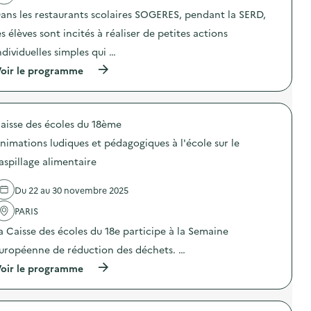
a
ans les restaurants scolaires SOGERES, pendant la SERD,
c
t
es élèves sont incités à réaliser de petites actions
i
o
ndividuelles simples qui …
n
(
oir le programme
:
à
A
p
n
r
i
o
m
aisse des écoles du 18ème
p
a
o
t
nimations ludiques et pédagogiques à l'école sur le
s
i
d
o
aspillage alimentaire
e
n
l
s
Du 22 au 30 novembre 2025
'
l
a
u
PARIS
c
d
t
i
a Caisse des écoles du 18e participe à la Semaine
i
q
o
u
uropéenne de réduction des déchets. …
n
e
(
oir le programme
:
s
à
S
e
p
O
t
r
G
p