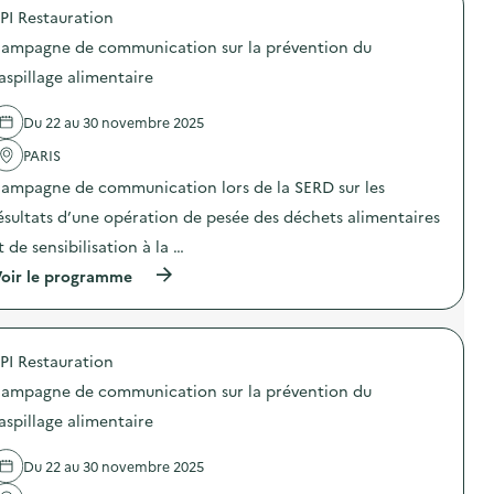
o
E
é
PI Restauration
p
R
d
o
E
a
ampagne de communication sur la prévention du
s
S
g
d
–
aspillage alimentaire
o
e
O
g
l
p
i
Du 22 au 30 novembre 2025
'
é
q
a
r
u
PARIS
c
a
e
t
t
s
ampagne de communication lors de la SERD sur les
i
i
p
o
o
ésultats d’une opération de pesée des déchets alimentaires
o
n
n
u
t de sensibilisation à la …
:
d
r
A
e
s
(
oir le programme
n
s
e
à
i
e
n
p
m
n
s
r
a
s
i
o
t
i
b
PI Restauration
p
i
b
i
o
o
ampagne de communication sur la prévention du
i
l
s
n
l
i
d
aspillage alimentaire
s
i
s
e
l
s
e
l
u
a
r
Du 22 au 30 novembre 2025
'
d
t
l
a