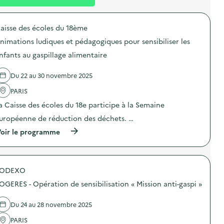
l
t
n
é
t
aisse des écoles du 18ème
d
nimations ludiques et pédagogiques pour sensibiliser les
e
nfants au gaspillage alimentaire
l
a
Du 22 au 30 novembre 2025
v
PARIS
o
a Caisse des écoles du 18e participe à la Semaine
i
uropéenne de réduction des déchets. …
e
(
oir le programme
à
p
r
o
SODEXO
p
o
OGERES - Opération de sensibilisation « Mission anti-gaspi »
s
d
e
Du 24 au 28 novembre 2025
l
'
PARIS