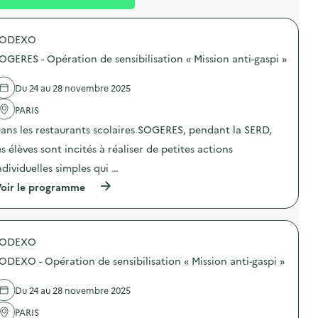
l
t
n
é
t
SODEXO
d
OGERES - Opération de sensibilisation « Mission anti-gaspi »
e
l
Du 24 au 28 novembre 2025
a
PARIS
v
ans les restaurants scolaires SOGERES, pendant la SERD,
o
es élèves sont incités à réaliser de petites actions
i
ndividuelles simples qui …
e
(
oir le programme
à
p
r
o
SODEXO
p
o
ODEXO - Opération de sensibilisation « Mission anti-gaspi »
s
d
e
Du 24 au 28 novembre 2025
l
'
PARIS