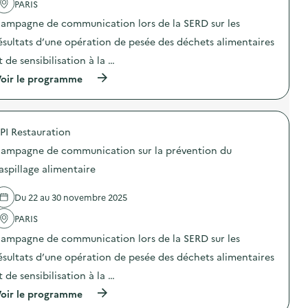
i
o
s
PARIS
c
o
n
p
t
n
ampagne de communication lors de la SERD sur les
«
i
i
d
M
»
o
ésultats d’une opération de pesée des déchets alimentaires
e
i
)
n
s
s
t de sensibilisation à la …
:
e
s
C
n
(
oir le programme
i
a
s
à
o
m
i
p
n
p
b
r
a
a
i
o
n
g
PI Restauration
l
p
t
n
i
o
i
e
ampagne de communication sur la prévention du
s
s
-
d
a
d
g
aspillage alimentaire
e
t
e
a
c
i
l
s
o
Du 22 au 30 novembre 2025
o
'
p
m
n
a
i
m
PARIS
«
c
»
u
M
t
)
n
ampagne de communication lors de la SERD sur les
i
i
i
s
o
ésultats d’une opération de pesée des déchets alimentaires
c
s
n
a
t de sensibilisation à la …
i
:
t
o
C
i
(
oir le programme
n
a
o
à