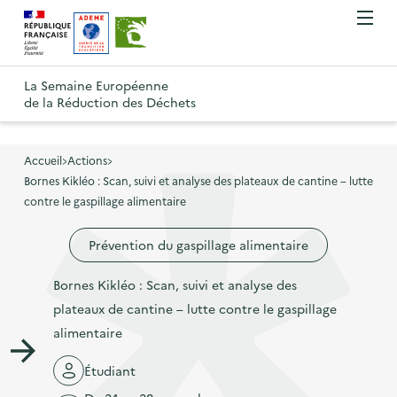
A
A
Gestion des cookies
O
R
l
l
u
e
v
l
l
R
t
r
e
e
La Semaine Européenne
e
i
o
de la Réduction des Déchets
r
r
r
t
u
l
à
a
o
r
e
l
u
u
m
Accueil
Actions
à
a
c
e
Bornes Kikléo : Scan, suivi et analyse des plateaux de cantine – lutte
r
l
n
n
o
contre le gaspillage alimentaire
à
a
u
a
n
l
p
Prévention du gaspillage alimentaire
v
t
a
a
i
e
p
Bornes Kikléo : Scan, suivi et analyse des
g
g
n
a
plateaux de cantine – lutte contre le gaspillage
e
a
u
g
alimentaire
d
t
p
e
'
i
r
Étudiant
d
a
o
i