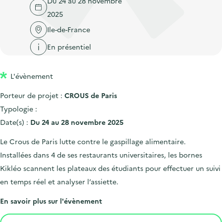
Du 24 au 28 novembre
'
c
n
n
2025
a
c
p
c
c
Ile-de-France
u
r
i
c
e
En présentiel
i
p
u
i
n
a
e
l
L'évènement
c
l
i
i
l
Porteur de projet :
CROUS de Paris
p
Typologie :
a
Date(s) :
Du 24 au 28 novembre 2025
l
Le Crous de Paris lutte contre le gaspillage alimentaire.
e
Installées dans 4 de ses restaurants universitaires, les bornes
Kikléo scannent les plateaux des étudiants pour effectuer un suivi
en temps réel et analyser l’assiette.
En savoir plus sur l'évènement