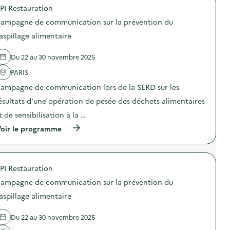
o
E
n
PI Restauration
p
X
s
o
O
i
ampagne de communication sur la prévention du
s
–
b
d
O
aspillage alimentaire
i
e
p
l
l
é
i
Du 22 au 30 novembre 2025
'
r
s
a
a
a
PARIS
c
t
t
t
i
i
ampagne de communication lors de la SERD sur les
i
o
o
o
n
ésultats d’une opération de pesée des déchets alimentaires
n
n
d
«
t de sensibilisation à la …
:
e
M
S
s
i
(
oir le programme
O
e
s
à
D
n
s
p
E
s
i
r
X
i
o
o
O
b
n
PI Restauration
p
–
i
a
o
O
ampagne de communication sur la prévention du
l
n
s
p
i
t
d
aspillage alimentaire
é
s
i
e
r
a
-
l
a
t
g
Du 22 au 30 novembre 2025
'
t
i
a
a