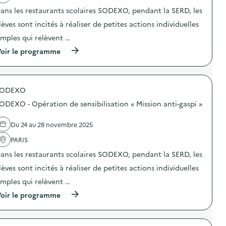
a
ans les restaurants scolaires SODEXO, pendant la SERD, les
c
t
lèves sont incités à réaliser de petites actions individuelles
i
o
imples qui relèvent …
n
(
oir le programme
:
à
S
p
O
r
G
o
E
SODEXO
p
R
o
E
ODEXO - Opération de sensibilisation « Mission anti-gaspi »
s
S
d
–
e
O
Du 24 au 28 novembre 2025
l
p
'
PARIS
é
a
r
ans les restaurants scolaires SODEXO, pendant la SERD, les
c
a
t
t
lèves sont incités à réaliser de petites actions individuelles
i
i
o
o
imples qui relèvent …
n
n
(
oir le programme
:
d
à
S
e
p
O
s
r
D
e