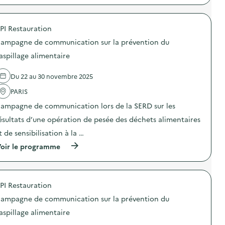
a
m
n
p
n
p
s
r
t
a
u
o
i
g
PI Restauration
r
p
-
n
l
o
g
e
ampagne de communication sur la prévention du
a
s
a
d
p
d
aspillage alimentaire
s
e
r
e
p
c
é
l
i
o
Du 22 au 30 novembre 2025
v
'
»
m
e
a
)
m
PARIS
n
c
u
t
t
n
ampagne de communication lors de la SERD sur les
i
i
i
o
o
ésultats d’une opération de pesée des déchets alimentaires
c
n
n
a
t de sensibilisation à la …
d
:
t
u
C
i
(
oir le programme
g
a
o
à
a
m
n
p
s
p
s
r
p
a
u
o
i
g
PI Restauration
r
p
l
n
l
o
l
e
ampagne de communication sur la prévention du
a
s
a
d
p
d
aspillage alimentaire
g
e
r
e
e
c