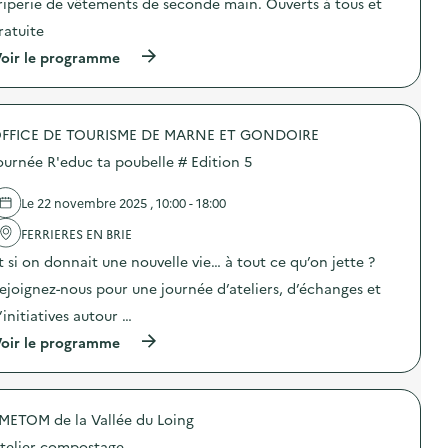
riperie de vêtements de seconde main. Ouverts à tous et
c
d
t
e
ratuite
i
s
o
(
e
oir le programme
n
à
n
:
p
s
I
r
i
n
o
b
i
FFICE DE TOURISME DE MARNE ET GONDOIRE
p
i
t
o
l
ournée R'educ ta poubelle # Edition 5
i
s
i
a
d
s
t
e
a
Le 22 novembre 2025 , 10:00 - 18:00
i
l
t
o
'
i
FERRIERES EN BRIE
n
a
o
t si on donnait une nouvelle vie… à tout ce qu’on jette ?
a
c
n
u
t
“
ejoignez-nous pour une journée d’ateliers, d’échanges et
c
i
S
o
o
t
’initiatives autour …
m
n
o
(
p
oir le programme
:
p
à
o
F
a
p
s
r
u
r
t
i
x
o
a
p
d
METOM de la Vallée du Loing
p
g
e
é
o
e
r
c
telier compostage