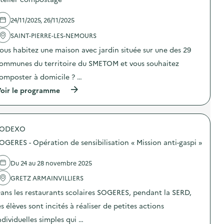
s
)
i
h
d
e
e
e
é
t
24/11/2025, 26/11/2025
l
p
s
'
SAINT-PIERRE-LES-NEMOURS
h
,
a
é
c
ous habitez une maison avec jardin située sur une des 29
c
m
h
t
è
a
ommunes du territoire du SMETOM et vous souhaitez
i
r
n
o
e
omposter à domicile ? …
g
n
)
e
(
oir le programme
:
o
à
J
n
p
o
s
r
u
n
o
r
o
SODEXO
p
n
s
o
é
h
OGERES - Opération de sensibilisation « Mission anti-gaspi »
s
e
a
d
R
b
e
’
Du 24 au 28 novembre 2025
i
l
e
t
'
GRETZ ARMAINVILLIERS
d
u
a
u
d
ans les restaurants scolaires SOGERES, pendant la SERD,
c
c
e
t
t
s
es élèves sont incités à réaliser de petites actions
i
a
”
o
p
ndividuelles simples qui …
)