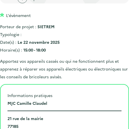
'
c
n
n
a
c
p
c
L'évènement
c
u
r
i
c
e
Porteur de projet :
SIETREM
i
p
u
i
Typologie :
n
a
e
l
Date(s) :
Le 22 novembre 2025
c
l
i
Horaire(s) :
15:00 - 18:00
i
l
Apportez vos appareils cassés ou qui ne fonctionnent plus et
p
apprenez à réparer vos appareils électriques ou électroniques sur
a
les conseils de bricoleurs avisés.
l
e
Informations pratiques
L
MJC Camille Claudel
i
N
e
21 rue de la mairie
u
C
u
77185