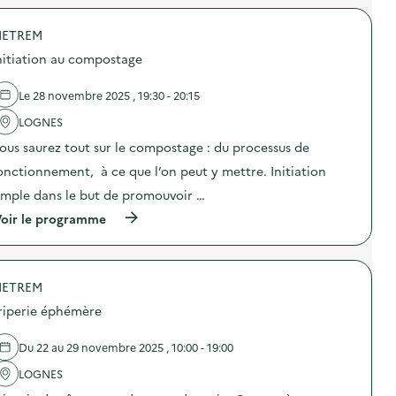
l
r
i
o
e
IETREM
p
r
o
r
nitiation au compostage
s
e
d
t
e
Le 28 novembre 2025 , 19:30 - 20:15
o
l
u
'
LOGNES
c
a
h
ous saurez tout sur le compostage : du processus de
c
e
t
d
onctionnement, à ce que l’on peut y mettre. Initiation
i
e
o
imple dans le but de promouvoir …
v
n
ê
(
oir le programme
:
t
à
I
e
p
n
m
r
t
e
o
e
n
IETREM
p
r
t
o
v
riperie éphémère
s
s
e
)
d
n
e
t
Du 22 au 29 novembre 2025 , 10:00 - 19:00
l
i
'
LOGNES
o
a
n