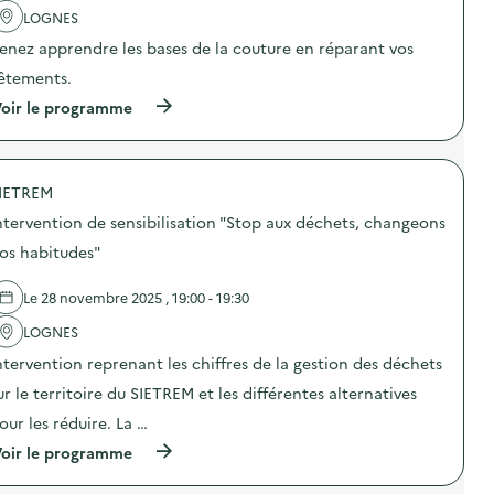
a
LOGNES
v
enez apprendre les bases de la couture en réparant vos
o
êtements.
i
(
oir le programme
e
à
p
r
o
IETREM
p
o
ntervention de sensibilisation "Stop aux déchets, changeons
s
d
os habitudes"
e
l
Le 28 novembre 2025 , 19:00 - 19:30
'
a
LOGNES
c
t
ntervention reprenant les chiffres de la gestion des déchets
i
o
ur le territoire du SIETREM et les différentes alternatives
n
our les réduire. La …
:
A
(
oir le programme
t
à
e
p