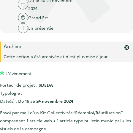
Du 16 au 24 novembre
'
c
n
n
2024
a
c
p
c
c
Grand-Est
u
r
i
c
e
En présentiel
i
p
u
i
n
a
e
l
Archive
c
l
i
F
i
e
Cette action a été archivée et n'est plus mise à jour.
l
r
p
m
a
L'évènement
e
l
r
Porteur de projet :
SDEDA
l
e
'
Typologie :
a
Date(s) :
Du 16 au 24 novembre 2024
l
e
Envoi par mail d’un Kit Collectivités “Réemploi/Réutilisation”
r
comprenant 1 article web + 1 article type bulletin municipal + les
t
e
visuels de la campagne.