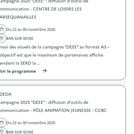
ampagne 2025 "DEEE" : diffusion d'outils de
s
d
ommunication - CENTRE DE LOISIRS LES
e
ARSEQUANAILLES
l
'
a
Du 22 au 30 novembre 2025
c
t
BAR-SUR-SEINE
i
o
nvoi des visuels de la campagne “DEEE” au format A3 –
n
’objectif est que le maximum de partenaires affiche
:
A
endant la SERD la …
t
e
(
oir le programme
l
à
i
p
e
r
r
o
“
DEDA
p
P
o
ampagne 2025 "DEEE" : diffusion d'outils de
r
s
o
d
ommunication - PÔLE ANIMATION JEUNESSE - CCBC
l
e
o
l
n
Du 22 au 30 novembre 2025
'
g
a
e
BAR-SUR-SEINE
c