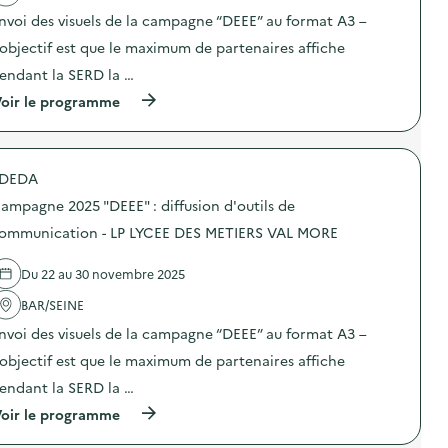
z
t
nvoi des visuels de la campagne “DEEE” au format A3 –
l
i
a
o
’objectif est que le maximum de partenaires affiche
v
n
i
endant la SERD la …
:
e
C
(
oir le programme
d
a
à
e
m
p
v
p
r
o
a
o
t
g
DEDA
p
r
n
o
e
e
ampagne 2025 "DEEE" : diffusion d'outils de
s
o
2
d
ommunication - LP LYCEE DES METIERS VAL MORE
r
0
e
d
2
l
i
5
Du 22 au 30 novembre 2025
'
n
“
a
a
D
BAR/SEINE
c
t
E
t
e
E
nvoi des visuels de la campagne “DEEE” au format A3 –
i
u
E
o
’objectif est que le maximum de partenaires affiche
r
”
n
”
:
endant la SERD la …
:
)
d
C
i
(
oir le programme
a
f
à
m
f
p