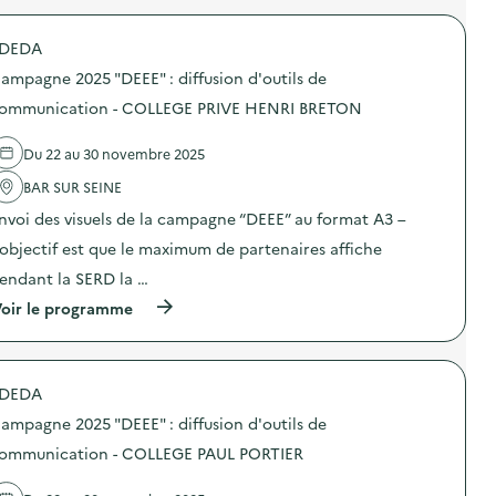
p
u
r
a
s
o
g
DEDA
i
p
n
o
o
e
ampagne 2025 "DEEE" : diffusion d'outils de
n
s
2
d
d
ommunication - COLLEGE PRIVE HENRI BRETON
0
’
e
2
o
l
5
Du 22 au 30 novembre 2025
u
'
“
t
a
D
BAR SUR SEINE
i
c
E
l
t
E
nvoi des visuels de la campagne “DEEE” au format A3 –
s
i
E
d
o
’objectif est que le maximum de partenaires affiche
”
e
n
:
endant la SERD la …
c
:
d
o
C
i
(
oir le programme
m
a
f
à
m
m
f
p
u
p
u
r
n
a
s
o
i
g
DEDA
i
p
c
n
o
o
a
e
ampagne 2025 "DEEE" : diffusion d'outils de
n
s
t
2
d
d
ommunication - COLLEGE PAUL PORTIER
i
0
’
e
o
2
o
l
n
5