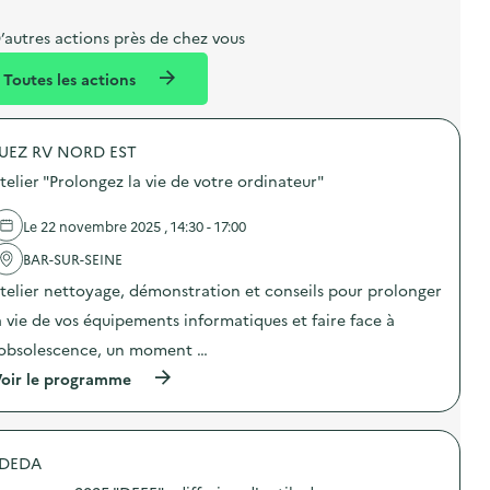
b
l
m
e
e
’autres actions près de chez vous
l
n
Toutes les actions
l
t
é
UEZ RV NORD EST
d
telier "Prolongez la vie de votre ordinateur"
e
l
Le 22 novembre 2025 , 14:30 - 17:00
a
BAR-SUR-SEINE
v
telier nettoyage, démonstration et conseils pour prolonger
o
a vie de vos équipements informatiques et faire face à
i
’obsolescence, un moment …
e
(
oir le programme
à
p
r
o
DEDA
p
o