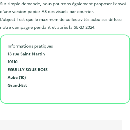
.
Sur simple demande, nous pourrons également proposer l’envoi
d’une version papier A3 des visuels par courrier.
L’objectif est que le maximum de collectivités auboises diffuse
notre campagne pendant et après la SERD 2024.
Informations pratiques
N
13 rue Saint Martin
u
C
10110
m
o
V
EGUILLY-SOUS-BOIS
é
d
i
D
Aube (10)
r
e
l
é
R
Grand-Est
o
p
l
p
é
Cliquer pour afficher la carte
e
o
e
a
g
t
s
r
i
l
t
t
o
i
a
e
n