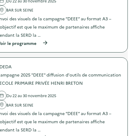
Du 22 au 30 novembre 2025
u
'
–
“
t
a
C
D
BAR SUR SEINE
i
c
E
E
l
t
N
E
nvoi des visuels de la campagne “DEEE” au format A3 –
s
i
T
E
d
o
’objectif est que le maximum de partenaires affiche
R
”
e
n
E
:
endant la SERD la …
c
:
D
d
o
C
E
i
(
oir le programme
m
a
L
f
à
m
m
O
f
p
u
p
I
u
r
n
a
S
s
o
i
g
DEDA
I
i
p
c
n
R
o
o
a
e
ampagne 2025 "DEEE" diffusion d'outils de communication
S
n
s
t
2
L
d
d
 ECOLE PRIMAIRE PRIVÉE HENRI BRETON
i
0
E
’
e
o
2
S
o
l
n
5
Du 22 au 30 novembre 2025
B
u
'
–
“
A
t
a
P
D
BAR SUR SEINE
R
i
c
Ô
E
S
l
t
L
E
nvoi des visuels de la campagne “DEEE” au format A3 –
E
s
i
E
E
Q
d
o
’objectif est que le maximum de partenaires affiche
A
”
U
e
n
N
:
endant la SERD la …
A
c
:
I
d
N
o
C