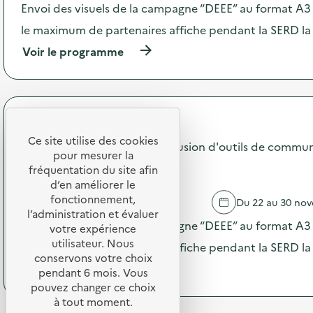
2
c
Envoi des visuels de la campagne “DEEE” au format A3 –
5
t
“
le maximum de partenaires affiche pendant la SERD la
i
D
o
(
Voir le programme
E
n
à
E
:
p
E
C
r
”
a
o
:
m
p
d
SDEDA
p
o
i
a
Ce site utilise des cookies
s
Campagne 2025 "DEEE" : diffusion d'outils de commun
f
g
pour mesurer la
d
f
n
PRIMAIRE PUBLIQUE
e
fréquentation du site afin
u
e
l
d’en améliorer le
s
2
'
fonctionnement,
i
BRIEL SUR BARSE
Du 22 au 30 no
0
a
o
l’administration et évaluer
2
c
Envoi des visuels de la campagne “DEEE” au format A3 –
n
votre expérience
5
t
d
utilisateur. Nous
“
le maximum de partenaires affiche pendant la SERD la
i
’
D
conservons votre choix
o
o
(
Voir le programme
E
pendant 6 mois. Vous
n
u
à
E
pouvez changer ce choix
:
t
p
E
à tout moment.
C
i
r
”