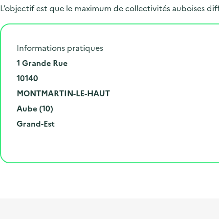
L’objectif est que le maximum de collectivités auboises d
Informations pratiques
N
1 Grande Rue
u
C
10140
m
o
V
MONTMARTIN-LE-HAUT
é
d
i
D
Aube (10)
r
e
l
é
R
Grand-Est
o
p
l
p
é
e
o
e
a
g
t
s
r
i
l
t
t
o
i
a
e
n
b
l
m