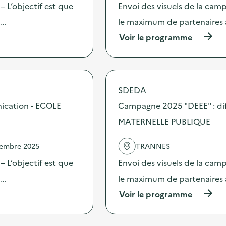
2
c
 L’objectif est que
Envoi des visuels de la cam
5
t
“
 …
le maximum de partenaires 
i
D
o
(
Voir le programme
E
n
à
E
:
p
E
C
r
”
a
o
:
m
p
d
SDEDA
p
o
i
a
s
ication - ECOLE
Campagne 2025 "DEEE" : dif
f
g
d
f
n
MATERNELLE PUBLIQUE
e
u
e
l
s
2
'
i
vembre 2025
TRANNES
0
a
o
2
c
 L’objectif est que
Envoi des visuels de la cam
n
5
t
d
“
 …
le maximum de partenaires 
i
’
D
o
o
(
Voir le programme
E
n
u
à
E
:
t
p
E
C
i
r
”