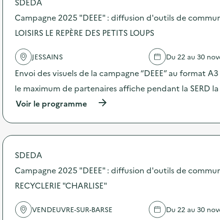
SDEDA
o
s
Campagne 2025 "DEEE" : diffusion d'outils de commu
d
LOISIRS LE REPÈRE DES PETITS LOUPS
e
l
'
JESSAINS
Du 22 au 30 no
a
c
Envoi des visuels de la campagne “DEEE” au format A3 –
t
le maximum de partenaires affiche pendant la SERD la
i
o
(
Voir le programme
n
à
:
p
C
r
a
o
m
p
SDEDA
p
o
a
s
Campagne 2025 "DEEE" : diffusion d'outils de commun
g
d
n
RECYCLERIE "CHARLISE"
e
e
l
2
'
VENDEUVRE-SUR-BARSE
Du 22 au 30 no
0
a