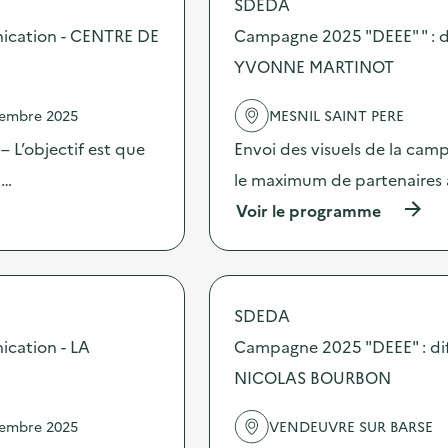
SDEDA
o
s
nication - CENTRE DE
Campagne 2025 "DEEE" " : d
d
YVONNE MARTINOT
e
l
'
vembre 2025
MESNIL SAINT PERE
a
c
 L’objectif est que
Envoi des visuels de la cam
t
 …
le maximum de partenaires 
i
o
(
Voir le programme
n
à
:
p
C
r
a
o
m
p
SDEDA
p
o
a
s
ication - LA
Campagne 2025 "DEEE" : di
g
d
n
NICOLAS BOURBON
e
e
l
2
'
vembre 2025
VENDEUVRE SUR BARSE
0
a