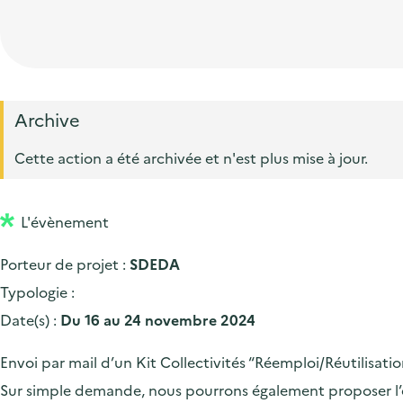
t
p
'
e
i
r
a
d
o
i
c
'
n
n
c
a
p
c
Archive
u
c
r
i
e
Cette action a été archivée et n'est plus mise à jour.
c
i
p
i
u
n
a
l
e
L'évènement
c
l
i
i
Porteur de projet :
SDEDA
l
p
Typologie :
a
Date(s) :
Du 16 au 24 novembre 2024
l
Envoi par mail d’un Kit Collectivités “Réemploi/Réutilisati
e
Sur simple demande, nous pourrons également proposer l’en