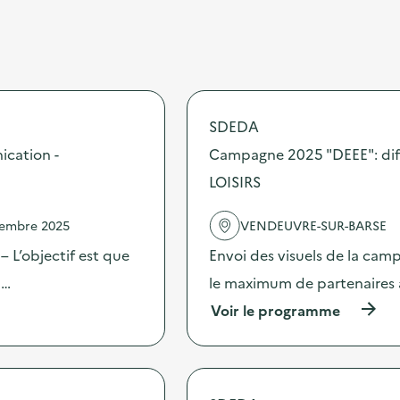
SDEDA
ication -
Campagne 2025 "DEEE": dif
LOISIRS
vembre 2025
VENDEUVRE-SUR-BARSE
 L’objectif est que
Envoi des visuels de la cam
 …
le maximum de partenaires 
(
Voir le programme
à
p
r
o
p