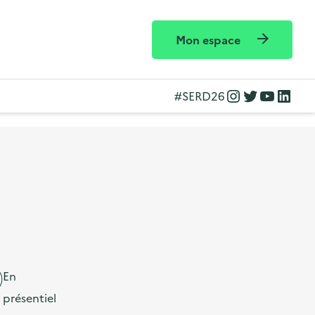
Mon espace
Instagram
Twitter
YouTube
LinkedIn
#SERD26
En
présentiel