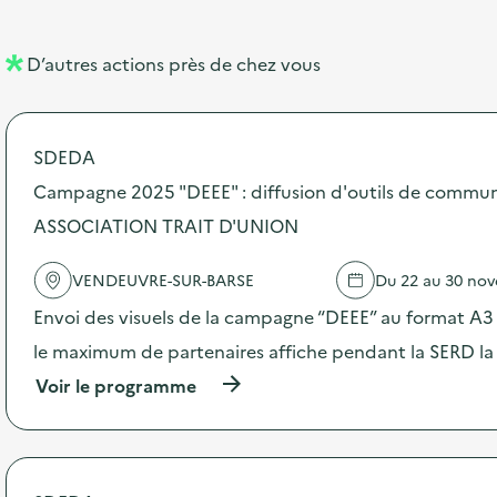
e
e
l
n
D’autres actions près de chez vous
l
t
é
SDEDA
d
Campagne 2025 "DEEE" : diffusion d'outils de commun
e
ASSOCIATION TRAIT D'UNION
l
a
VENDEUVRE-SUR-BARSE
Du 22 au 30 no
v
Envoi des visuels de la campagne “DEEE” au format A3 –
o
le maximum de partenaires affiche pendant la SERD la
i
(
Voir le programme
e
à
p
r
o
p