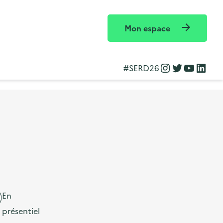
Mon espace
Instagram
Twitter
YouTube
LinkedIn
#SERD26
En
présentiel