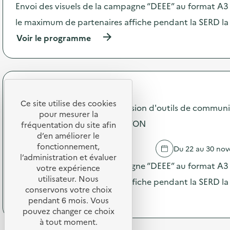
l
c
Envoi des visuels de la campagne “DEEE” au format A3 –
o
t
le maximum de partenaires affiche pendant la SERD la
n
i
g
o
(
Voir le programme
e
n
à
z
:
p
l
C
r
a
a
o
v
m
p
SDEDA
i
p
o
e
a
Ce site utilise des cookies
s
Campagne 2025 "DEEE" diffusion d'outils de communi
d
g
pour mesurer la
d
e
n
PRIMAIRE PRIVÉE HENRI BRETON
e
fréquentation du site afin
v
e
l
d’en améliorer le
o
2
'
fonctionnement,
BAR SUR SEINE
Du 22 au 30 no
t
0
a
l’administration et évaluer
r
2
c
Envoi des visuels de la campagne “DEEE” au format A3 –
votre expérience
e
5
t
utilisateur. Nous
o
“
le maximum de partenaires affiche pendant la SERD la
i
r
D
conservons votre choix
o
(
Voir le programme
d
E
pendant 6 mois. Vous
n
à
i
E
pouvez changer ce choix
:
p
n
E
à tout moment.
C
r
a
”