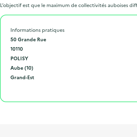
L’objectif est que le maximum de collectivités auboises d
Informations pratiques
N
50 Grande Rue
u
C
10110
m
o
V
POLISY
é
d
i
D
Aube (10)
r
e
l
é
R
Grand-Est
o
p
l
p
é
e
o
e
a
g
t
s
r
i
l
t
t
o
i
a
e
n
b
l
m