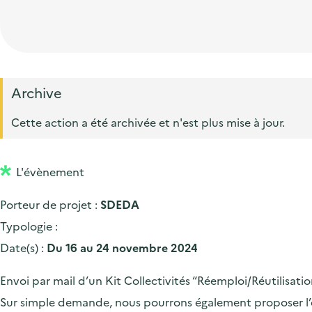
t
p
'
e
i
r
a
d
o
i
c
'
n
n
c
a
p
c
Archive
u
c
r
i
e
Cette action a été archivée et n'est plus mise à jour.
c
i
p
i
u
n
a
l
e
L'évènement
c
l
i
i
Porteur de projet :
SDEDA
l
p
Typologie :
a
Date(s) :
Du 16 au 24 novembre 2024
l
Envoi par mail d’un Kit Collectivités “Réemploi/Réutilisati
e
Sur simple demande, nous pourrons également proposer l’en