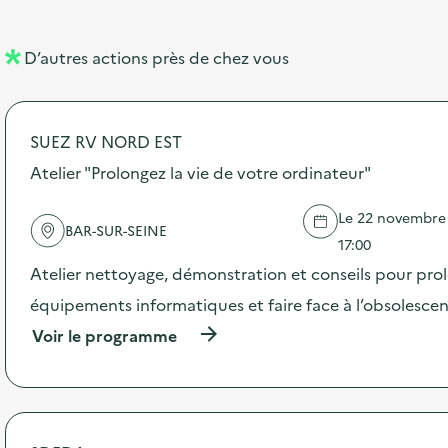
e
e
l
n
D’autres actions près de chez vous
l
t
é
SUEZ RV NORD EST
d
Atelier "Prolongez la vie de votre ordinateur"
e
l
Le 22 novembre 2
BAR-SUR-SEINE
a
17:00
v
Atelier nettoyage, démonstration et conseils pour prol
o
équipements informatiques et faire face à l’obsolesc
i
(
Voir le programme
à
e
p
r
o
p
o