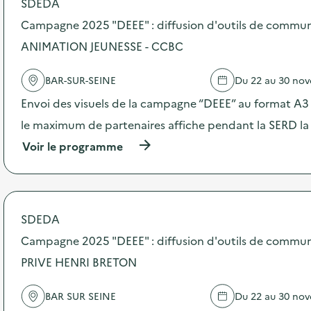
SDEDA
s
Campagne 2025 "DEEE" : diffusion d'outils de commun
d
e
ANIMATION JEUNESSE - CCBC
l
'
a
BAR-SUR-SEINE
Du 22 au 30 no
c
Envoi des visuels de la campagne “DEEE” au format A3 –
t
i
le maximum de partenaires affiche pendant la SERD la
o
n
(
Voir le programme
:
à
A
p
t
r
e
o
l
p
SDEDA
i
o
e
s
Campagne 2025 "DEEE" : diffusion d'outils de commu
r
d
PRIVE HENRI BRETON
“
e
P
l
r
'
BAR SUR SEINE
Du 22 au 30 no
o
a