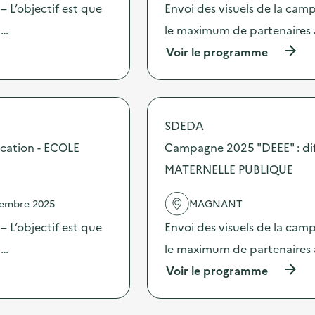
2
c
 L’objectif est que
Envoi des visuels de la cam
5
t
“
 …
le maximum de partenaires 
i
D
o
(
Voir le programme
E
n
à
E
:
p
E
C
r
”
a
o
:
m
p
d
SDEDA
p
o
i
a
s
cation - ECOLE
Campagne 2025 "DEEE" : dif
f
g
d
f
n
MATERNELLE PUBLIQUE
e
u
e
l
s
2
'
i
vembre 2025
MAGNANT
0
a
o
2
c
 L’objectif est que
Envoi des visuels de la cam
n
5
t
d
“
 …
le maximum de partenaires 
i
’
D
o
o
(
Voir le programme
E
n
u
à
E
:
t
p
E
C
i
r
”