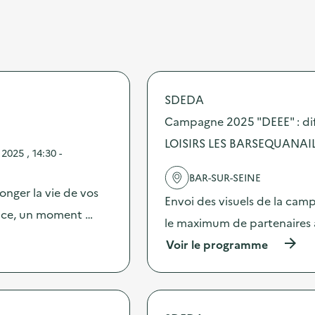
SDEDA
Campagne 2025 "DEEE" : di
LOISIRS LES BARSEQUANAI
025 , 14:30 -
BAR-SUR-SEINE
onger la vie de vos
Envoi des visuels de la cam
ence, un moment …
le maximum de partenaires 
(
Voir le programme
à
p
r
o
p