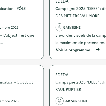
SDEDA
o
s
ication - PÔLE
Campagne 2025 "DEEE" : dif
d
DES METIERS VAL MORE
e
l
'
vembre 2025
BAR/SEINE
a
c
 L’objectif est que
Envoi des visuels de la cam
t
 …
le maximum de partenaires 
i
o
(
Voir le programme
n
à
:
p
C
r
a
o
m
p
SDEDA
p
o
a
s
nication - COLLEGE
Campagne 2025 "DEEE" : di
g
d
n
PAUL PORTIER
e
e
l
2
'
vembre 2025
BAR SUR SEINE
0
a