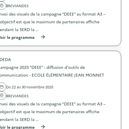
a
BREVIANDES
c
t
nvoi des visuels de la campagne “DEEE” au format A3 –
i
o
’objectif est que le maximum de partenaires affiche
n
endant la SERD la …
:
C
(
oir le programme
a
à
m
p
p
r
a
o
g
DEDA
p
n
o
e
ampagne 2025 "DEEE" : diffusion d'outils de
s
d
d
ommunication - ECOLE ÉLÉMENTAIRE JEAN MONNET
e
e
c
l
o
Du 22 au 30 novembre 2025
'
m
a
m
BREVIANDES
c
u
t
n
nvoi des visuels de la campagne “DEEE” au format A3 –
i
i
o
’objectif est que le maximum de partenaires affiche
c
n
a
endant la SERD la …
:
t
C
i
(
oir le programme