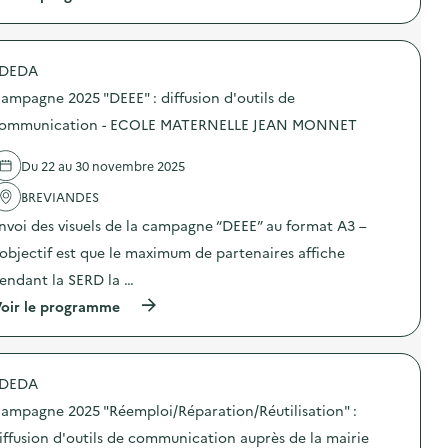
a
o
à
m
n
p
p
s
r
a
u
o
g
DEDA
r
p
n
l
o
e
ampagne 2025 "DEEE" : diffusion d'outils de
a
s
2
p
d
ommunication - ECOLE MATERNELLE JEAN MONNET
0
r
e
2
é
l
5
Du 22 au 30 novembre 2025
v
'
“
e
a
D
BREVIANDES
n
c
E
t
t
E
nvoi des visuels de la campagne “DEEE” au format A3 –
i
i
E
o
o
’objectif est que le maximum de partenaires affiche
”
n
n
:
endant la SERD la …
d
:
d
u
C
i
(
oir le programme
g
a
f
à
a
m
f
p
s
p
u
r
p
a
s
o
i
g
DEDA
i
p
l
n
o
o
l
e
ampagne 2025 "Réemploi/Réparation/Réutilisation" :
n
s
a
2
d
d
iffusion d'outils de communication auprès de la mairie
g
0