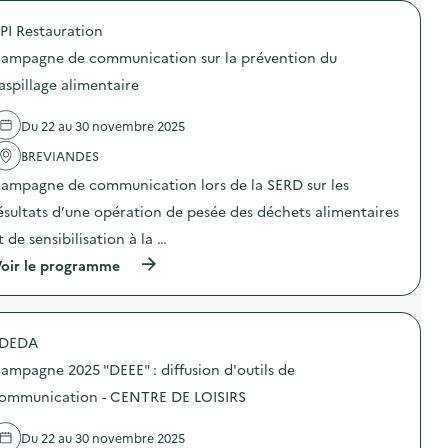
é
PI Restauration
d
ampagne de communication sur la prévention du
e
aspillage alimentaire
l
a
Du 22 au 30 novembre 2025
v
BREVIANDES
o
ampagne de communication lors de la SERD sur les
i
ésultats d’une opération de pesée des déchets alimentaires
e
t de sensibilisation à la …
(
oir le programme
à
p
r
o
DEDA
p
o
ampagne 2025 "DEEE" : diffusion d'outils de
s
d
ommunication - CENTRE DE LOISIRS
e
l
Du 22 au 30 novembre 2025
'