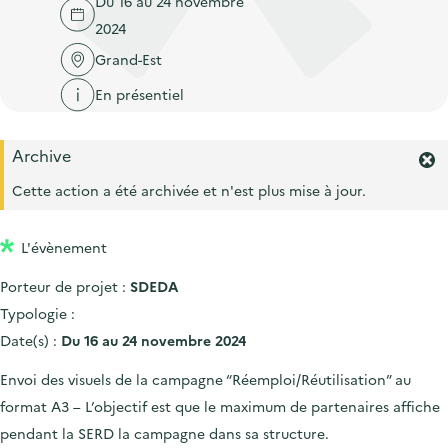
Du 16 au 24 novembre
'
c
n
n
2024
a
c
p
c
c
Grand-Est
u
r
i
c
e
En présentiel
i
p
u
i
n
a
e
l
Archive
c
l
i
F
i
e
Cette action a été archivée et n'est plus mise à jour.
l
r
p
m
a
L'évènement
e
l
r
Porteur de projet :
SDEDA
l
e
'
Typologie :
a
Date(s) :
Du 16 au 24 novembre 2024
l
e
Envoi des visuels de la campagne “Réemploi/Réutilisation” au
r
format A3 – L’objectif est que le maximum de partenaires affiche
t
e
pendant la SERD la campagne dans sa structure.