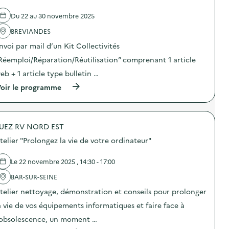
’
e
e
2
o
l
a
5
Du 22 au 30 novembre 2025
u
'
l
“
t
a
i
D
BREVIANDES
i
c
m
E
l
t
e
E
nvoi par mail d’un Kit Collectivités
s
i
n
E
d
o
Réemploi/Réparation/Réutilisation” comprenant 1 article
t
”
e
n
a
:
eb + 1 article type bulletin …
c
:
i
d
o
C
r
i
(
oir le programme
m
a
e
f
à
m
m
)
f
p
u
p
u
r
n
a
s
o
i
g
UEZ RV NORD EST
i
p
c
n
o
o
a
e
telier "Prolongez la vie de votre ordinateur"
n
s
t
2
d
d
i
0
’
e
Le 22 novembre 2025 , 14:30 - 17:00
o
2
o
l
n
5
u
'
BAR-SUR-SEINE
–
“
t
a
C
D
telier nettoyage, démonstration et conseils pour prolonger
i
c
E
E
l
t
N
E
a vie de vos équipements informatiques et faire face à
s
i
T
E
d
o
’obsolescence, un moment …
R
”
e
n