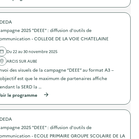
a
o
à
m
n
p
p
s
r
a
u
o
g
DEDA
r
p
n
l
o
e
ampagne 2025 "DEEE" : diffusion d'outils de
a
s
2
p
d
ommunication - COLLEGE DE LA VOIE CHATELAINE
0
r
e
2
é
l
5
Du 22 au 30 novembre 2025
v
'
“
e
a
D
ARCIS SUR AUBE
n
c
E
t
t
E
nvoi des visuels de la campagne “DEEE” au format A3 –
i
i
E
o
o
’objectif est que le maximum de partenaires affiche
”
n
n
:
endant la SERD la …
d
:
d
u
C
i
(
oir le programme
g
a
f
à
a
m
f
p
s
p
u
r
p
a
s
o
i
g
DEDA
i
p
l
n
o
o
l
e
ampagne 2025 "DEEE" : diffusion d'outils de
n
s
a
2
d
d
ommunication - ECOLE PRIMAIRE GROUPE SCOLAIRE DE LA
g
0