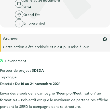
Du 16 au 24 novembre
'
c
n
n
2024
a
c
p
c
c
Grand-Est
u
r
i
c
e
En présentiel
i
p
u
i
n
a
e
l
Archive
c
l
i
F
i
e
Cette action a été archivée et n'est plus mise à jour.
l
r
p
m
a
L'évènement
e
l
r
Porteur de projet :
SDEDA
l
e
'
Typologie :
a
Date(s) :
Du 16 au 24 novembre 2024
l
e
Envoi des visuels de la campagne “Réemploi/Réutilisation” au
r
format A3 – L’objectif est que le maximum de partenaires affiche
t
e
pendant la SERD la campagne dans sa structure.