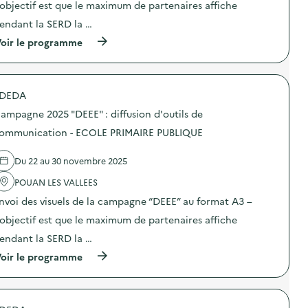
E
:
o
’objectif est que le maximum de partenaires affiche
c
D
d
n
o
E
i
endant la SERD la …
:
m
L
f
C
m
(
oir le programme
O
f
a
u
à
I
u
m
n
p
S
s
p
i
r
I
i
a
c
o
R
o
g
a
DEDA
p
S
n
n
t
o
L
d
e
ampagne 2025 "DEEE" : diffusion d'outils de
i
s
E
’
2
o
d
ommunication - ECOLE PRIMAIRE PUBLIQUE
S
o
0
n
e
P
u
2
–
l
’
t
5
A
Du 22 au 30 novembre 2025
'
T
i
“
S
a
I
l
D
S
POUAN LES VALLEES
c
T
s
E
O
t
S
d
E
nvoi des visuels de la campagne “DEEE” au format A3 –
C
i
L
e
E
I
o
’objectif est que le maximum de partenaires affiche
O
c
”
A
n
U
o
:
T
endant la SERD la …
:
P
m
d
I
C
S
m
i
(
oir le programme
O
a
)
u
f
à
N
m
n
f
p
F
p
i
u
r
A
a
c
s
o
M
g