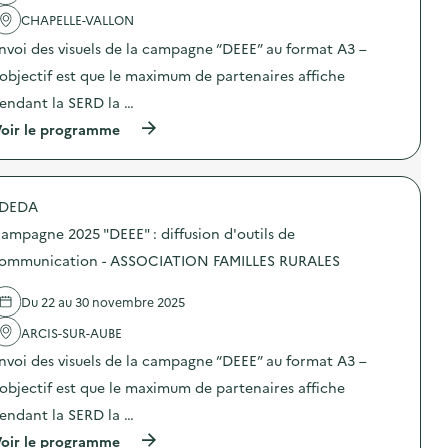
a
CHAPELLE-VALLON
c
t
nvoi des visuels de la campagne “DEEE” au format A3 –
i
o
’objectif est que le maximum de partenaires affiche
n
endant la SERD la …
:
C
(
oir le programme
a
à
m
p
p
r
a
o
g
DEDA
p
n
o
e
ampagne 2025 "DEEE" : diffusion d'outils de
s
d
d
ommunication - ASSOCIATION FAMILLES RURALES
e
e
c
l
o
Du 22 au 30 novembre 2025
'
m
a
m
ARCIS-SUR-AUBE
c
u
t
n
nvoi des visuels de la campagne “DEEE” au format A3 –
i
i
o
’objectif est que le maximum de partenaires affiche
c
n
a
endant la SERD la …
:
t
C
i
(
oir le programme