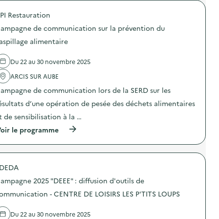
é
PI Restauration
d
ampagne de communication sur la prévention du
e
aspillage alimentaire
l
a
Du 22 au 30 novembre 2025
v
ARCIS SUR AUBE
o
ampagne de communication lors de la SERD sur les
i
ésultats d’une opération de pesée des déchets alimentaires
e
t de sensibilisation à la …
(
oir le programme
à
p
r
o
DEDA
p
o
ampagne 2025 "DEEE" : diffusion d'outils de
s
d
ommunication - CENTRE DE LOISIRS LES P'TITS LOUPS
e
l
Du 22 au 30 novembre 2025
'