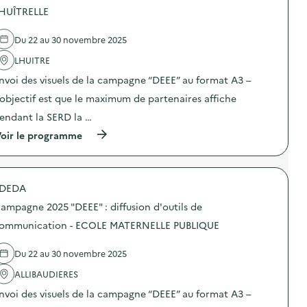
’
e
e
2
HUÎTRELLE
o
l
a
5
u
'
l
“
t
a
i
D
Du 22 au 30 novembre 2025
i
c
m
E
l
t
e
E
LHUITRE
s
i
n
E
d
o
nvoi des visuels de la campagne “DEEE” au format A3 –
t
”
e
n
a
:
’objectif est que le maximum de partenaires affiche
c
:
i
d
o
C
r
i
endant la SERD la …
m
a
e
f
m
m
(
oir le programme
)
f
u
p
à
u
n
a
p
s
i
g
r
i
c
n
o
o
a
e
DEDA
p
n
t
2
o
d
ampagne 2025 "DEEE" : diffusion d'outils de
i
0
s
’
o
2
d
ommunication - ECOLE MATERNELLE PUBLIQUE
o
n
5
e
u
–
“
l
t
C
D
Du 22 au 30 novembre 2025
'
i
E
E
a
l
N
E
ALLIBAUDIERES
c
s
T
E
t
d
nvoi des visuels de la campagne “DEEE” au format A3 –
R
”
i
e