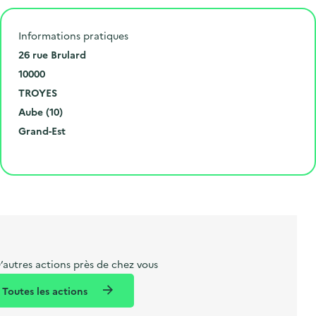
.
Informations pratiques
N
26 rue Brulard
u
C
10000
m
o
V
TROYES
é
d
i
D
Aube (10)
r
e
l
é
R
Grand-Est
o
p
l
p
é
Cliquer pour afficher la carte
e
o
e
a
g
t
s
r
i
l
t
t
o
i
a
e
n
b
l
m
e
e
’autres actions près de chez vous
l
n
Toutes les actions
l
t