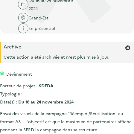
Du 16 au 24 novembre
'
c
n
n
2024
a
c
p
c
c
Grand-Est
u
r
i
c
e
En présentiel
i
p
u
i
n
a
e
l
Archive
c
l
i
F
i
e
Cette action a été archivée et n'est plus mise à jour.
l
r
p
m
a
L'évènement
e
l
r
Porteur de projet :
SDEDA
l
e
'
Typologie :
a
Date(s) :
Du 16 au 24 novembre 2024
l
e
Envoi des visuels de la campagne “Réemploi/Réutilisation” au
r
format A3 – L’objectif est que le maximum de partenaires affiche
t
e
pendant la SERD la campagne dans sa structure.