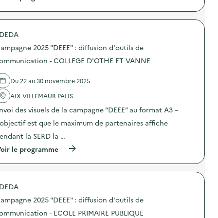
a
o
à
m
n
p
p
s
r
a
u
o
g
DEDA
r
p
n
l
o
e
ampagne 2025 "DEEE" : diffusion d'outils de
a
s
2
p
d
ommunication - COLLEGE D'OTHE ET VANNE
0
r
e
2
é
l
5
Du 22 au 30 novembre 2025
v
'
“
e
a
D
AIX VILLEMAUR PALIS
n
c
E
t
t
E
nvoi des visuels de la campagne “DEEE” au format A3 –
i
i
E
o
o
’objectif est que le maximum de partenaires affiche
”
n
n
:
endant la SERD la …
d
:
d
u
C
i
(
oir le programme
g
a
f
à
a
m
f
p
s
p
u
r
p
a
s
o
i
g
DEDA
i
p
l
n
o
o
l
e
ampagne 2025 "DEEE" : diffusion d'outils de
n
s
a
2
d
d
ommunication - ECOLE PRIMAIRE PUBLIQUE
g
0