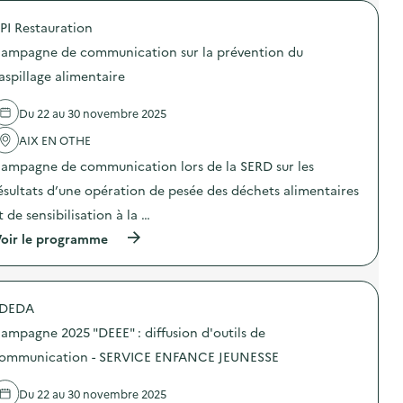
é
PI Restauration
d
ampagne de communication sur la prévention du
e
aspillage alimentaire
l
a
Du 22 au 30 novembre 2025
v
AIX EN OTHE
o
ampagne de communication lors de la SERD sur les
i
ésultats d’une opération de pesée des déchets alimentaires
e
t de sensibilisation à la …
(
oir le programme
à
p
r
o
DEDA
p
o
ampagne 2025 "DEEE" : diffusion d'outils de
s
d
ommunication - SERVICE ENFANCE JEUNESSE
e
l
Du 22 au 30 novembre 2025
'