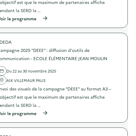
C
:
’objectif est que le maximum de partenaires affiche
c
:
E
d
o
C
E
i
endant la SERD la …
m
a
N
f
m
m
(
oir le programme
F
f
u
p
à
A
u
n
a
p
N
s
i
g
r
C
i
c
n
o
E
o
a
e
DEDA
p
J
n
t
2
o
E
d
ampagne 2025 "DEEE" : diffusion d'outils de
i
0
s
U
’
o
2
d
ommunication - ECOLE ÉLÉMENTAIRE JEAN MOULIN
N
o
n
5
e
E
u
–
“
l
S
t
G
D
Du 22 au 30 novembre 2025
'
S
i
A
E
a
E
l
L
E
AIX VILLEMAUR PALIS
c
)
s
O
E
t
d
nvoi des visuels de la campagne “DEEE” au format A3 –
T
”
i
e
H
:
o
’objectif est que le maximum de partenaires affiche
c
E
d
n
o
A
i
endant la SERD la …
:
m
R
f
C
m
(
oir le programme
M
f
a
u
à
A
u
m
n
p
N
s
p
i
r
C
i
a
c
o
E
o
g