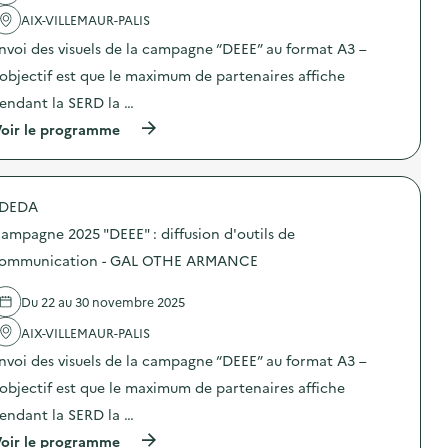
a
AIX-VILLEMAUR-PALIS
c
t
nvoi des visuels de la campagne “DEEE” au format A3 –
i
o
’objectif est que le maximum de partenaires affiche
n
endant la SERD la …
:
C
(
oir le programme
a
à
m
p
p
r
a
o
g
DEDA
p
n
o
e
ampagne 2025 "DEEE" : diffusion d'outils de
s
d
d
ommunication - GAL OTHE ARMANCE
e
e
c
l
o
Du 22 au 30 novembre 2025
'
m
a
m
AIX-VILLEMAUR-PALIS
c
u
t
n
nvoi des visuels de la campagne “DEEE” au format A3 –
i
i
o
’objectif est que le maximum de partenaires affiche
c
n
a
endant la SERD la …
:
t
C
i
(
oir le programme