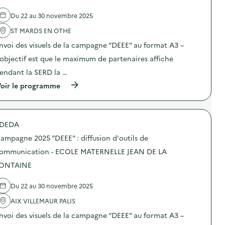
’
e
e
2
o
l
a
5
Du 22 au 30 novembre 2025
u
'
l
“
t
a
i
D
ST MARDS EN OTHE
i
c
m
E
l
t
e
E
nvoi des visuels de la campagne “DEEE” au format A3 –
s
i
n
E
d
o
’objectif est que le maximum de partenaires affiche
t
”
e
n
a
:
endant la SERD la …
c
:
i
d
o
C
r
i
(
oir le programme
m
a
e
f
à
m
m
)
f
p
u
p
u
r
n
a
s
o
i
g
DEDA
i
p
c
n
o
o
a
e
ampagne 2025 "DEEE" : diffusion d'outils de
n
s
t
2
d
d
ommunication - ECOLE MATERNELLE JEAN DE LA
i
0
’
e
o
2
ONTAINE
o
l
n
5
u
'
–
“
t
a
S
D
Du 22 au 30 novembre 2025
i
c
E
E
l
t
R
E
AIX VILLEMAUR PALIS
s
i
V
E
d
o
nvoi des visuels de la campagne “DEEE” au format A3 –
I
”
e
n