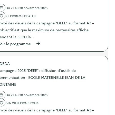
’
e
e
2
o
l
a
5
Du 22 au 30 novembre 2025
u
'
l
“
t
a
i
D
ST MARDS EN OTHE
i
c
m
E
l
t
e
E
nvoi des visuels de la campagne “DEEE” au format A3 –
s
i
n
E
d
o
’objectif est que le maximum de partenaires affiche
t
”
e
n
a
:
endant la SERD la …
c
:
i
d
o
C
r
i
(
oir le programme
m
a
e
f
à
m
m
)
f
p
u
p
u
r
n
a
s
o
i
g
DEDA
i
p
c
n
o
o
a
e
ampagne 2025 "DEEE" : diffusion d'outils de
n
s
t
2
d
d
ommunication - ECOLE MATERNELLE JEAN DE LA
i
0
’
e
o
2
ONTAINE
o
l
n
5
u
'
–
“
t
a
S
D
Du 22 au 30 novembre 2025
i
c
E
E
l
t
R
E
AIX VILLEMAUR PALIS
s
i
V
E
d
o
nvoi des visuels de la campagne “DEEE” au format A3 –
I
”
e
n