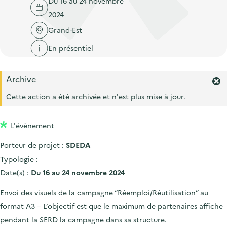
Du 16 au 24 novembre
'
c
n
n
2024
a
c
p
c
c
Grand-Est
u
r
i
c
e
En présentiel
i
p
u
i
n
a
e
l
Archive
c
l
i
F
i
e
Cette action a été archivée et n'est plus mise à jour.
l
r
p
m
a
L'évènement
e
l
r
Porteur de projet :
SDEDA
l
e
'
Typologie :
a
Date(s) :
Du 16 au 24 novembre 2024
l
e
Envoi des visuels de la campagne “Réemploi/Réutilisation” au
r
format A3 – L’objectif est que le maximum de partenaires affiche
t
e
pendant la SERD la campagne dans sa structure.