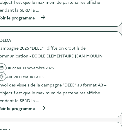
C
:
’objectif est que le maximum de partenaires affiche
c
:
E
d
o
C
E
i
endant la SERD la …
m
a
N
f
m
m
(
oir le programme
F
f
u
p
à
A
u
n
a
p
N
s
i
g
r
C
i
c
n
o
E
o
a
e
DEDA
p
J
n
t
2
o
E
d
ampagne 2025 "DEEE" : diffusion d'outils de
i
0
s
U
’
o
2
d
ommunication - ECOLE ÉLÉMENTAIRE JEAN MOULIN
N
o
n
5
e
E
u
–
“
l
S
t
G
D
Du 22 au 30 novembre 2025
'
S
i
A
E
a
E
l
L
E
AIX VILLEMAUR PALIS
c
)
s
O
E
t
d
nvoi des visuels de la campagne “DEEE” au format A3 –
T
”
i
e
H
:
o
’objectif est que le maximum de partenaires affiche
c
E
d
n
o
A
i
endant la SERD la …
:
m
R
f
C
m
(
oir le programme
M
f
a
u
à
A
u
m
n
p
N
s
p
i
r
C
i
a
c
o
E
o
g