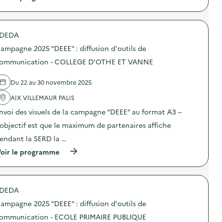
a
o
à
m
n
p
p
s
r
a
u
o
g
DEDA
r
p
n
l
o
e
ampagne 2025 "DEEE" : diffusion d'outils de
a
s
2
p
d
ommunication - COLLEGE D'OTHE ET VANNE
0
r
e
2
é
l
5
Du 22 au 30 novembre 2025
v
'
“
e
a
D
AIX VILLEMAUR PALIS
n
c
E
t
t
E
nvoi des visuels de la campagne “DEEE” au format A3 –
i
i
E
o
o
’objectif est que le maximum de partenaires affiche
”
n
n
:
endant la SERD la …
d
:
d
u
C
i
(
oir le programme
g
a
f
à
a
m
f
p
s
p
u
r
p
a
s
o
i
g
DEDA
i
p
l
n
o
o
l
e
ampagne 2025 "DEEE" : diffusion d'outils de
n
s
a
2
d
d
ommunication - ECOLE PRIMAIRE PUBLIQUE
g
0