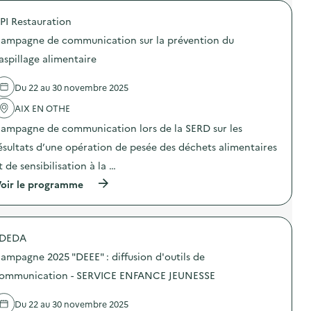
é
PI Restauration
d
ampagne de communication sur la prévention du
e
aspillage alimentaire
l
a
Du 22 au 30 novembre 2025
v
AIX EN OTHE
o
ampagne de communication lors de la SERD sur les
i
ésultats d’une opération de pesée des déchets alimentaires
e
t de sensibilisation à la …
(
oir le programme
à
p
r
o
DEDA
p
o
ampagne 2025 "DEEE" : diffusion d'outils de
s
d
ommunication - SERVICE ENFANCE JEUNESSE
e
l
Du 22 au 30 novembre 2025
'