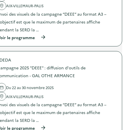
a
AIX-VILLEMAUR-PALIS
c
t
nvoi des visuels de la campagne “DEEE” au format A3 –
i
o
’objectif est que le maximum de partenaires affiche
n
endant la SERD la …
:
C
(
oir le programme
a
à
m
p
p
r
a
o
g
DEDA
p
n
o
e
ampagne 2025 "DEEE" : diffusion d'outils de
s
d
d
ommunication - GAL OTHE ARMANCE
e
e
c
l
o
Du 22 au 30 novembre 2025
'
m
a
m
AIX-VILLEMAUR-PALIS
c
u
t
n
nvoi des visuels de la campagne “DEEE” au format A3 –
i
i
o
’objectif est que le maximum de partenaires affiche
c
n
a
endant la SERD la …
:
t
C
i
(
oir le programme