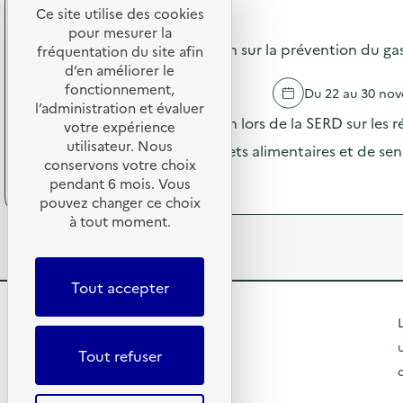
n
p
Ce site utilise des cookies
a
d
API Restauration
o
m
pour mesurer la
e
s
Campagne de communication sur la prévention du gasp
p
fréquentation du site afin
s
d
a
d’en améliorer le
e
e
g
n
fonctionnement,
TROYES
Du 22 au 30 no
l
n
s
l’administration et évaluer
'
e
Campagne de communication lors de la SERD sur les ré
i
votre expérience
a
d
b
utilisateur. Nous
c
opération de pesée des déchets alimentaires et de sensi
e
i
t
conservons votre choix
c
l
(
Voir le programme
i
pendant 6 mois. Vous
o
i
à
o
pouvez changer ce choix
m
s
p
n
m
à tout moment.
a
r
:
u
t
o
C
n
i
p
a
i
o
o
m
Tout accepter
c
n
s
p
a
«
d
a
R
t
L
M
e
g
i
i
l
e
n
Tout refuser
o
s
'
e
n
t
s
a
d
R
s
i
c