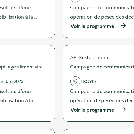
'
sultats d’une
Campagne de communication 
a
c
bilisation à la …
opération de pesée des déche
t
(
Voir le programme
i
à
o
p
n
r
:
o
S
p
O
API Restauration
o
D
s
illage alimentaire
Campagne de communication 
E
d
X
e
O
vembre 2025
TROYES
l
–
'
O
sultats d’une
Campagne de communication 
a
p
c
bilisation à la …
opération de pesée des déche
é
t
r
(
Voir le programme
i
a
à
o
t
p
n
i
r
:
o
o
C