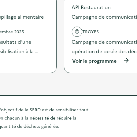
n
p
a
d
API Restauration
o
m
e
s
illage alimentaire
Campagne de communication 
p
s
d
a
e
e
g
n
vembre 2025
TROYES
l
n
s
'
e
sultats d’une
Campagne de communication 
i
a
d
b
c
bilisation à la …
opération de pesée des déche
e
i
t
c
l
(
Voir le programme
i
o
i
à
o
m
s
p
n
m
a
r
:
u
t
o
C
n
i
p
a
i
o
o
m
c
n
s
p
a
«
d
a
’objectif de la SERD est de sensibiliser tout
t
M
e
g
i
i
un chacun à la nécessité de réduire la
l
n
o
s
'
e
quantité de déchets générée.
n
s
a
d
s
i
c