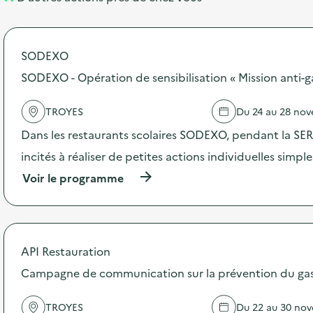
l
t
é
SODEXO
d
SODEXO - Opération de sensibilisation « Mission anti-g
e
l
TROYES
Du 24 au 28 no
a
Dans les restaurants scolaires SODEXO, pendant la SERD
v
incités à réaliser de petites actions individuelles simpl
o
(
Voir le programme
i
à
p
e
r
o
p
API Restauration
o
s
Campagne de communication sur la prévention du gasp
d
e
TROYES
Du 22 au 30 no
l