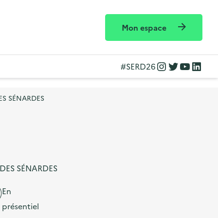
Mon espace
Instagram
Twitter
YouTube
LinkedIn
#SERD26
 DES SÉNARDES
ER DES SÉNARDES
En
présentiel