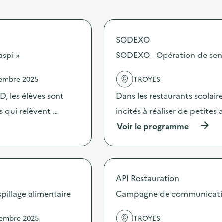
SODEXO
aspi »
SODEXO - Opération de sensib
vembre 2025
TROYES
, les élèves sont
Dans les restaurants scolai
es qui relèvent …
incités à réaliser de petites
(
Voir le programme
à
p
r
o
p
API Restauration
o
s
illage alimentaire
Campagne de communication 
d
e
vembre 2025
TROYES
l