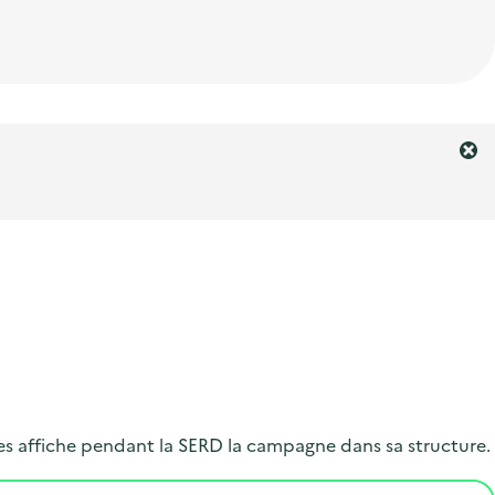
F
e
r
m
e
r
l
'
a
l
e
r
es affiche pendant la SERD la campagne dans sa structure.
t
e