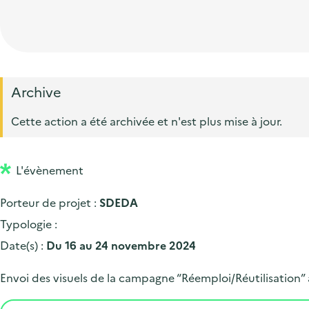
t
p
'
e
i
r
a
d
o
i
c
'
n
n
c
a
p
c
Archive
u
c
r
i
e
Cette action a été archivée et n'est plus mise à jour.
c
i
p
i
u
n
a
l
e
L'évènement
c
l
i
i
Porteur de projet :
SDEDA
l
p
Typologie :
a
Date(s) :
Du 16 au 24 novembre 2024
l
Envoi des visuels de la campagne “Réemploi/Réutilisation”
e