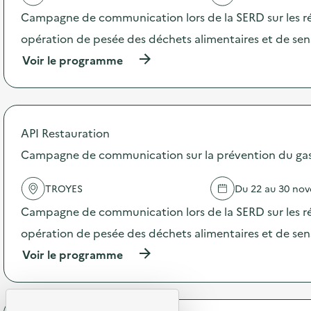
'
Campagne de communication lors de la SERD sur les ré
a
c
opération de pesée des déchets alimentaires et de sensi
t
(
Voir le programme
i
à
o
p
n
r
:
o
S
p
O
API Restauration
o
D
s
Campagne de communication sur la prévention du gasp
E
d
X
e
O
TROYES
Du 22 au 30 no
l
–
'
O
Campagne de communication lors de la SERD sur les ré
a
p
c
opération de pesée des déchets alimentaires et de sensi
é
t
r
(
Voir le programme
i
a
à
o
t
p
n
i
r
:
o
o
C