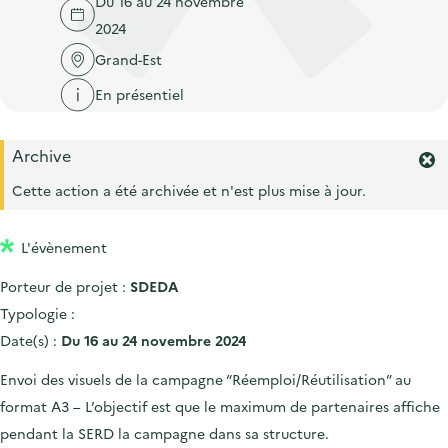
Du 16 au 24 novembre
'
c
n
n
2024
a
c
p
c
c
Grand-Est
u
r
i
c
e
En présentiel
i
p
u
i
n
a
e
l
Archive
c
l
i
F
i
e
Cette action a été archivée et n'est plus mise à jour.
l
r
p
m
a
L'évènement
e
l
r
Porteur de projet :
SDEDA
l
e
'
Typologie :
a
Date(s) :
Du 16 au 24 novembre 2024
l
e
Envoi des visuels de la campagne “Réemploi/Réutilisation” au
r
format A3 – L’objectif est que le maximum de partenaires affiche
t
e
pendant la SERD la campagne dans sa structure.