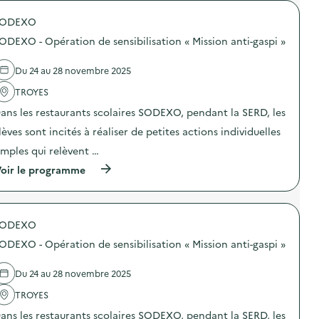
é
SODEXO
d
ODEXO - Opération de sensibilisation « Mission anti-gaspi »
e
l
Du 24 au 28 novembre 2025
a
TROYES
v
ans les restaurants scolaires SODEXO, pendant la SERD, les
o
lèves sont incités à réaliser de petites actions individuelles
i
imples qui relèvent …
e
(
oir le programme
à
p
r
o
SODEXO
p
o
ODEXO - Opération de sensibilisation « Mission anti-gaspi »
s
d
e
Du 24 au 28 novembre 2025
l
'
TROYES
a
ans les restaurants scolaires SODEXO, pendant la SERD, les
c