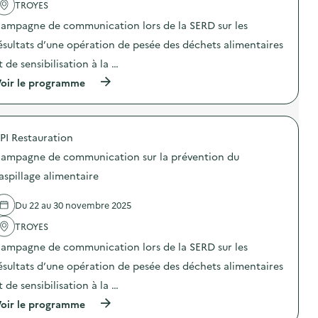
m
TROYES
«
c
»
u
M
t
)
n
ampagne de communication lors de la SERD sur les
i
i
i
s
o
ésultats d’une opération de pesée des déchets alimentaires
c
s
n
a
t de sensibilisation à la …
i
:
t
o
C
i
(
oir le programme
n
a
o
à
a
m
n
p
n
p
s
r
t
a
u
o
i
g
PI Restauration
r
p
-
n
l
o
g
e
ampagne de communication sur la prévention du
a
s
a
d
p
d
aspillage alimentaire
s
e
r
e
p
c
é
l
i
o
Du 22 au 30 novembre 2025
v
'
»
m
e
a
)
m
TROYES
n
c
u
t
t
n
ampagne de communication lors de la SERD sur les
i
i
i
o
o
ésultats d’une opération de pesée des déchets alimentaires
c
n
n
a
t de sensibilisation à la …
d
:
t
u
C
i
(
oir le programme
g
a
o
à