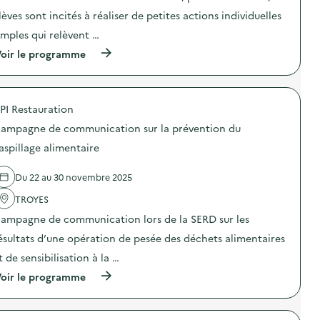
t
lèves sont incités à réaliser de petites actions individuelles
i
o
imples qui relèvent …
n
(
oir le programme
:
à
S
p
O
r
D
o
E
PI Restauration
p
X
o
O
ampagne de communication sur la prévention du
s
–
d
O
aspillage alimentaire
e
p
l
é
Du 22 au 30 novembre 2025
'
r
a
a
TROYES
c
t
t
i
ampagne de communication lors de la SERD sur les
i
o
o
n
ésultats d’une opération de pesée des déchets alimentaires
n
d
t de sensibilisation à la …
:
e
S
s
(
oir le programme
O
e
à
D
n
p
E
s
r
X
i