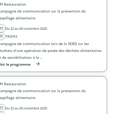
o
O
b
PI Restauration
p
–
i
o
O
ampagne de communication sur la prévention du
l
s
p
i
d
aspillage alimentaire
é
s
e
r
a
l
a
t
Du 22 au 30 novembre 2025
'
t
i
a
i
o
TROYES
c
o
n
t
n
ampagne de communication lors de la SERD sur les
«
i
d
M
o
ésultats d’une opération de pesée des déchets alimentaires
e
i
n
s
s
t de sensibilisation à la …
:
e
s
C
n
(
oir le programme
i
a
s
à
o
m
i
p
n
p
b
r
a
a
i
o
n
g
PI Restauration
l
p
t
n
i
o
i
e
ampagne de communication sur la prévention du
s
s
-
d
a
d
g
aspillage alimentaire
e
t
e
a
c
i
l
s
o
Du 22 au 30 novembre 2025
o
'
p
m
n
a
i