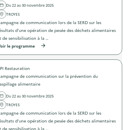
l
a
t
Du 22 au 30 novembre 2025
'
t
i
a
i
o
TROYES
c
o
n
t
n
ampagne de communication lors de la SERD sur les
«
i
d
M
o
ésultats d’une opération de pesée des déchets alimentaires
e
i
n
s
s
t de sensibilisation à la …
:
e
s
C
n
(
oir le programme
i
a
s
à
o
m
i
p
n
p
b
r
a
a
i
o
n
g
PI Restauration
l
p
t
n
i
o
i
e
ampagne de communication sur la prévention du
s
s
-
d
a
d
g
aspillage alimentaire
e
t
e
a
c
i
l
s
o
Du 22 au 30 novembre 2025
o
'
p
m
n
a
i
m
TROYES
«
c
»
u
M
t
)
n
ampagne de communication lors de la SERD sur les
i
i
i
s
o
ésultats d’une opération de pesée des déchets alimentaires
c
s
n
a
t de sensibilisation à la …
i
: