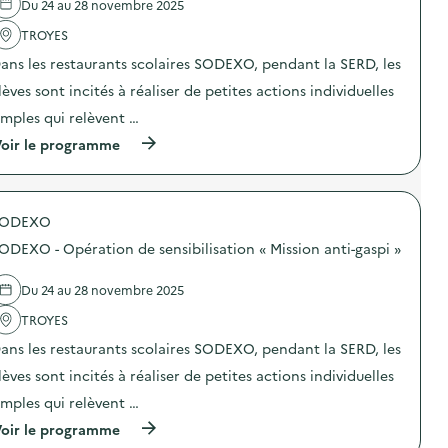
Du 24 au 28 novembre 2025
a
TROYES
v
ans les restaurants scolaires SODEXO, pendant la SERD, les
o
lèves sont incités à réaliser de petites actions individuelles
i
imples qui relèvent …
e
(
oir le programme
à
p
r
o
SODEXO
p
o
ODEXO - Opération de sensibilisation « Mission anti-gaspi »
s
d
e
Du 24 au 28 novembre 2025
l
'
TROYES
a
ans les restaurants scolaires SODEXO, pendant la SERD, les
c
t
lèves sont incités à réaliser de petites actions individuelles
i
o
imples qui relèvent …
n
(
oir le programme
:
à
S