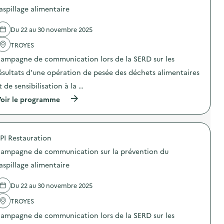
a
d
p
d
aspillage alimentaire
g
e
r
e
e
c
é
l
a
o
Du 22 au 30 novembre 2025
v
'
l
m
e
a
i
m
TROYES
n
c
m
u
t
t
e
n
ampagne de communication lors de la SERD sur les
i
i
n
i
o
o
ésultats d’une opération de pesée des déchets alimentaires
t
c
n
n
a
a
t de sensibilisation à la …
d
:
i
t
u
C
r
i
(
oir le programme
g
a
e
o
à
a
m
)
n
p
s
p
s
r
p
a
u
o
i
g
PI Restauration
r
p
l
n
l
o
l
e
ampagne de communication sur la prévention du
a
s
a
d
p
d
aspillage alimentaire
g
e
r
e
e
c
é
l
a
o
Du 22 au 30 novembre 2025
v
'
l
m
e
a
i
m
TROYES
n
c
m
u
t
t
e
n
ampagne de communication lors de la SERD sur les
i
i
n
i