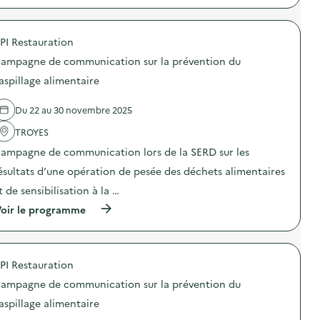
p
O
r
D
o
E
PI Restauration
p
X
o
O
ampagne de communication sur la prévention du
s
–
d
O
aspillage alimentaire
e
p
l
é
Du 22 au 30 novembre 2025
'
r
a
a
TROYES
c
t
t
i
ampagne de communication lors de la SERD sur les
i
o
o
n
ésultats d’une opération de pesée des déchets alimentaires
n
d
t de sensibilisation à la …
:
e
S
s
(
oir le programme
O
e
à
D
n
p
E
s
r
X
i
o
O
b
PI Restauration
p
–
i
o
O
ampagne de communication sur la prévention du
l
s
p
i
d
aspillage alimentaire
é
s
e
r
a