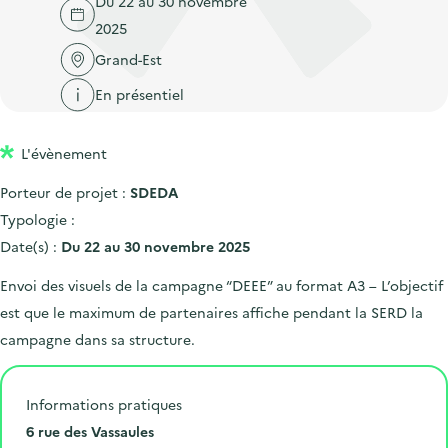
Du 22 au 30 novembre
'
c
n
n
2025
a
c
p
c
c
Grand-Est
u
r
i
c
e
En présentiel
i
p
u
i
n
a
e
l
L'évènement
c
l
i
i
l
Porteur de projet :
SDEDA
p
Typologie :
a
Date(s) :
Du 22 au 30 novembre 2025
l
Envoi des visuels de la campagne “DEEE” au format A3 – L’objectif
e
est que le maximum de partenaires affiche pendant la SERD la
campagne dans sa structure.
Informations pratiques
N
6 rue des Vassaules