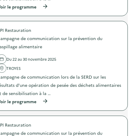
t
o
C
i
(
oir le programme
n
a
o
à
a
m
n
p
n
p
s
r
t
a
u
o
i
g
PI Restauration
r
p
-
n
l
o
g
e
ampagne de communication sur la prévention du
a
s
a
d
p
d
aspillage alimentaire
s
e
r
e
p
c
é
l
i
o
Du 22 au 30 novembre 2025
v
'
»
m
e
a
)
m
TROYES
n
c
u
t
t
n
ampagne de communication lors de la SERD sur les
i
i
i
o
o
ésultats d’une opération de pesée des déchets alimentaires
c
n
n
a
t de sensibilisation à la …
d
:
t
u
C
i
(
oir le programme
g
a
o
à
a
m
n
p
s
p
s
r
p
a
u
o
i
g
PI Restauration
r
p
l
n
l
o
l
e
ampagne de communication sur la prévention du
a
s