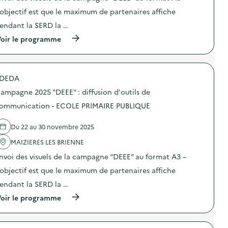
s
i
T
E
d
o
’objectif est que le maximum de partenaires affiche
R
”
e
n
E
d
endant la SERD la …
c
:
D
i
o
C
E
f
(
oir le programme
m
a
L
f
à
m
m
O
u
p
u
p
I
s
r
n
a
S
i
o
i
g
DEDA
I
o
p
c
n
R
n
o
a
e
ampagne 2025 "DEEE" : diffusion d'outils de
S
d
s
t
2
)
’
d
ommunication - ECOLE PRIMAIRE PUBLIQUE
i
0
o
e
o
2
u
l
n
5
Du 22 au 30 novembre 2025
t
'
–
“
i
a
M
D
MAIZIERES LES BRIENNE
l
c
A
E
s
t
I
E
nvoi des visuels de la campagne “DEEE” au format A3 –
d
i
S
E
e
o
’objectif est que le maximum de partenaires affiche
O
”
c
n
N
:
endant la SERD la …
o
:
P
d
m
C
O
i
(
oir le programme
m
a
U
f
à
u
m
R
f
p
n
p
T
u
r
i
a