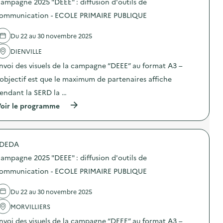
e
ampagne 2025 "DEEE" : diffusion d'outils de
n
s
2
d
d
ommunication - ECOLE PRIMAIRE PUBLIQUE
0
’
e
2
o
l
5
Du 22 au 30 novembre 2025
u
'
“
t
a
D
DIENVILLE
i
c
E
l
t
E
nvoi des visuels de la campagne “DEEE” au format A3 –
s
i
E
d
o
’objectif est que le maximum de partenaires affiche
”
e
n
:
endant la SERD la …
c
:
d
o
C
i
(
oir le programme
m
a
f
à
m
m
f
p
u
p
u
r
n
a
s
o
i
g
DEDA
i
p
c
n
o
o
a
e
ampagne 2025 "DEEE" : diffusion d'outils de
n
s
t
2
d
d
ommunication - ECOLE PRIMAIRE PUBLIQUE
i
0
’
e
o
2
o
l
n
5
Du 22 au 30 novembre 2025
u
'
–
“
t
a
C
D
MORVILLIERS
i
c
E
E
l
t
N
E
nvoi des visuels de la campagne “DEEE” au format A3 –