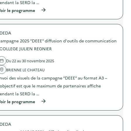
endant la SERD la …
:
C
(
oir le programme
a
à
m
p
p
r
a
o
g
DEDA
p
n
o
e
ampagne 2025 "DEEE" diffusion d'outils de communication
s
2
d
 COLLEGE JULIEN REGNIER
0
e
2
l
5
Du 22 au 30 novembre 2025
'
“
a
D
BRIENNE LE CHATEAU
c
E
t
E
nvoi des visuels de la campagne “DEEE” au format A3 –
i
E
o
’objectif est que le maximum de partenaires affiche
”
n
:
endant la SERD la …
:
d
C
i
(
oir le programme
a
f
à
m
f
p
p
u
r
a
s
o
g
DEDA
i
p
n
o
o