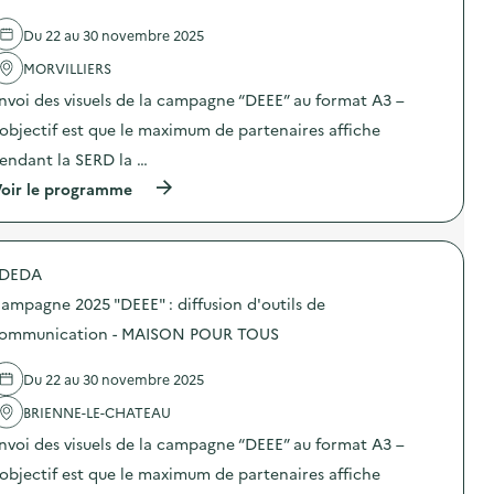
a
Du 22 au 30 novembre 2025
v
MORVILLIERS
o
nvoi des visuels de la campagne “DEEE” au format A3 –
i
’objectif est que le maximum de partenaires affiche
e
endant la SERD la …
(
oir le programme
à
p
r
o
DEDA
p
o
ampagne 2025 "DEEE" : diffusion d'outils de
s
d
ommunication - MAISON POUR TOUS
e
l
Du 22 au 30 novembre 2025
'
a
BRIENNE-LE-CHATEAU
c
t
nvoi des visuels de la campagne “DEEE” au format A3 –
i
o
’objectif est que le maximum de partenaires affiche
n