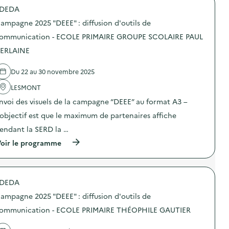
O
s
o
c
g
DEDA
U
i
p
a
n
S
o
o
t
e
ampagne 2025 "DEEE" : diffusion d'outils de
)
n
s
i
2
d
d
ommunication - ECOLE PRIMAIRE GROUPE SCOLAIRE PAUL
o
0
’
e
n
2
ERLAINE
o
l
–
5
u
'
C
“
t
a
O
D
Du 22 au 30 novembre 2025
i
c
L
E
l
t
L
E
LESMONT
s
i
E
E
d
o
nvoi des visuels de la campagne “DEEE” au format A3 –
G
”
e
n
E
:
’objectif est que le maximum de partenaires affiche
c
:
J
d
o
C
U
i
endant la SERD la …
m
a
L
f
m
m
(
oir le programme
I
f
u
p
à
E
u
n
a
p
N
s
i
g
r
R
i
c
n
o
E
o
a
e
DEDA
p
G
n
t
2
o
N
d
ampagne 2025 "DEEE" : diffusion d'outils de
i
0
s
I
’
o
2
d
ommunication - ECOLE PRIMAIRE THÉOPHILE GAUTIER
E
o
n
5
e
R
u
–
“
l
)
t