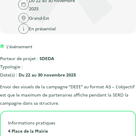
Du 22 au 30 novembre
'
c
n
n
2025
a
c
p
c
c
Grand-Est
u
r
i
c
e
En présentiel
i
p
u
i
n
a
e
l
L'évènement
c
l
i
i
l
Porteur de projet :
SDEDA
p
Typologie :
a
Date(s) :
Du 22 au 30 novembre 2025
l
Envoi des visuels de la campagne “DEEE” au format A3 – L’objectif
e
est que le maximum de partenaires affiche pendant la SERD la
campagne dans sa structure.
Informations pratiques
N
4 Place de la Mairie