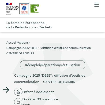
A
A
Gestion des cookies
O
R
l
l
u
e
v
l
l
R
t
r
e
e
La Semaine Européenne
e
i
o
de la Réduction des Déchets
r
r
r
t
u
l
à
a
o
r
e
l
u
u
m
Accueil
Actions
à
a
c
e
Campagne 2025 “DEEE” : diffusion d’outils de communication –
r
l
n
n
o
CENTRE DE LOISIRS
à
a
u
a
n
l
p
Réemploi/Réparation/Réutilisation
v
t
a
a
i
e
p
Campagne 2025 “DEEE” : diffusion d’outils de
g
g
n
a
communication – CENTRE DE LOISIRS
e
a
u
g
d
t
p
Enfant / Adolescent
e
'
i
r
Du 22 au 30 novembre
d
a
o
i