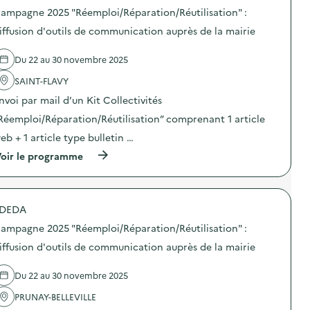
U
o
o
a
e
ampagne 2025 "Réemploi/Réparation/Réutilisation" :
L
n
s
t
2
I
d
d
iffusion d'outils de communication auprès de la mairie
i
0
N
’
e
o
2
)
o
l
n
5
Du 22 au 30 novembre 2025
u
'
–
“
t
a
E
R
SAINT-FLAVY
i
c
C
é
l
t
O
e
nvoi par mail d’un Kit Collectivités
s
i
L
m
d
o
Réemploi/Réparation/Réutilisation” comprenant 1 article
E
p
e
n
M
l
eb + 1 article type bulletin …
c
:
A
o
o
C
T
i
(
oir le programme
m
a
E
/
à
m
m
R
R
p
u
p
N
é
r
n
a
E
p
o
i
g
DEDA
L
a
p
c
n
L
r
o
a
e
ampagne 2025 "Réemploi/Réparation/Réutilisation" :
E
a
s
t
2
P
t
d
iffusion d'outils de communication auprès de la mairie
i
0
U
i
e
o
2
B
o
l
n
5
Du 22 au 30 novembre 2025
L
n
'
–
“
I
/
a
E
R
PRUNAY-BELLEVILLE
Q
R
c
C
é
U
é