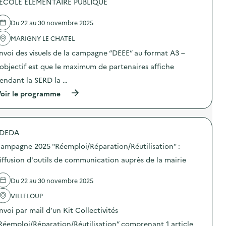
 ECOLE ÉLÉMENTAIRE PUBLIQUE
0
’
e
2
o
l
5
Du 22 au 30 novembre 2025
u
'
“
t
a
D
MARIGNY LE CHATEL
i
c
E
l
t
E
nvoi des visuels de la campagne “DEEE” au format A3 –
s
i
E
d
o
’objectif est que le maximum de partenaires affiche
”
e
n
:
endant la SERD la …
c
:
d
o
C
i
(
oir le programme
m
a
f
à
m
m
f
p
u
p
u
r
n
a
s
o
i
g
DEDA
i
p
c
n
o
o
a
e
ampagne 2025 "Réemploi/Réparation/Réutilisation" :
n
s
t
2
d
d
iffusion d'outils de communication auprès de la mairie
i
0
’
e
o
2
o
l
n
5
Du 22 au 30 novembre 2025
u
'
–
“
t
a
M
D
VILLELOUP
i
c
J
E
l
t
C
E
nvoi par mail d’un Kit Collectivités
s
i
M
E
d
o
Réemploi/Réparation/Réutilisation” comprenant 1 article
a
”