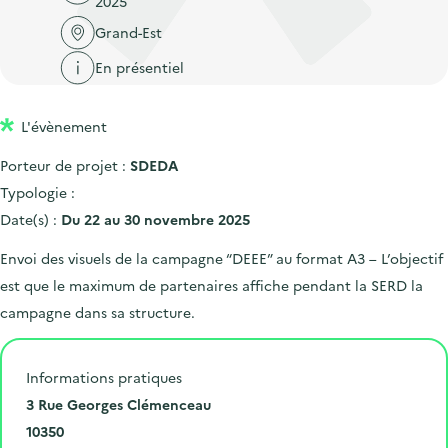
2025
'
c
n
n
a
Grand-Est
c
p
c
c
u
En présentiel
r
i
c
e
i
p
u
i
L'évènement
n
a
e
l
c
l
i
Porteur de projet :
SDEDA
i
l
Typologie :
p
Date(s) :
Du 22 au 30 novembre 2025
a
Envoi des visuels de la campagne “DEEE” au format A3 – L’objectif
l
est que le maximum de partenaires affiche pendant la SERD la
e
campagne dans sa structure.
Informations pratiques
N
3 Rue Georges Clémenceau
u
C
10350