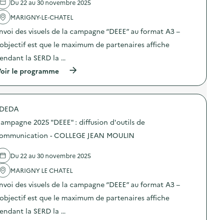
Du 22 au 30 novembre 2025
v
MARIGNY-LE-CHATEL
o
nvoi des visuels de la campagne “DEEE” au format A3 –
i
’objectif est que le maximum de partenaires affiche
e
endant la SERD la …
(
oir le programme
à
p
r
o
DEDA
p
o
ampagne 2025 "DEEE" : diffusion d'outils de
s
d
ommunication - COLLEGE JEAN MOULIN
e
l
Du 22 au 30 novembre 2025
'
a
MARIGNY LE CHATEL
c
t
nvoi des visuels de la campagne “DEEE” au format A3 –
i
o
’objectif est que le maximum de partenaires affiche
n
endant la SERD la …
:
C