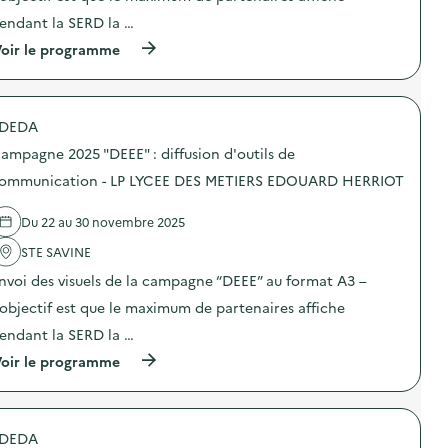
e
n
a
:
endant la SERD la …
c
:
i
d
o
C
r
i
(
oir le programme
m
a
e
f
à
m
m
)
f
p
u
p
u
r
n
a
s
o
i
g
DEDA
i
p
c
n
o
o
a
e
ampagne 2025 "DEEE" : diffusion d'outils de
n
s
t
2
d
d
ommunication - LP LYCEE DES METIERS EDOUARD HERRIOT
i
0
’
e
o
2
o
l
n
5
Du 22 au 30 novembre 2025
u
'
–
“
t
a
A
D
STE SAVINE
i
c
C
E
l
t
C
E
nvoi des visuels de la campagne “DEEE” au format A3 –
s
i
U
E
d
o
’objectif est que le maximum de partenaires affiche
E
”
e
n
I
:
endant la SERD la …
c
:
L
d
o
C
D
i
(
oir le programme
m
a
E
f
à
m
m
L
f
p
u
p
O
u
r
n
a
I
s
o
i
g
DEDA
S
i
p
c
n