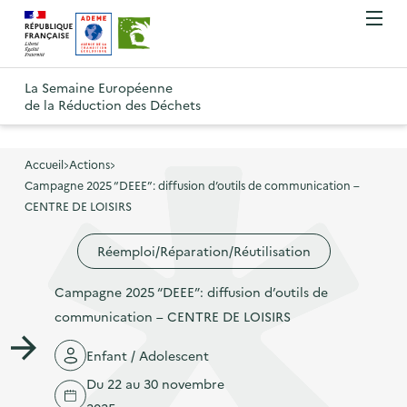
A
A
Gestion des cookies
O
R
l
l
u
e
v
l
l
R
t
r
e
e
La Semaine Européenne
e
i
o
de la Réduction des Déchets
r
r
r
t
u
l
à
a
o
r
e
l
u
u
m
Accueil
Actions
à
a
c
e
Campagne 2025 “DEEE”: diffusion d’outils de communication –
r
l
n
n
o
CENTRE DE LOISIRS
à
a
u
a
n
l
p
Réemploi/Réparation/Réutilisation
v
t
a
a
i
e
p
Campagne 2025 “DEEE”: diffusion d’outils de
g
g
n
a
communication – CENTRE DE LOISIRS
e
a
u
g
d
t
p
Enfant / Adolescent
e
'
i
r
Du 22 au 30 novembre
d
a
o
i