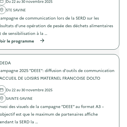
Du 22 au 30 novembre 2025
v
STE SAVINE
o
ampagne de communication lors de la SERD sur les
i
ésultats d’une opération de pesée des déchets alimentaires
e
t de sensibilisation à la …
(
oir le programme
à
p
r
o
DEDA
p
o
ampagne 2025 "DEEE": diffusion d'outils de communication
s
d
 ACCUEIL DE LOISIRS MATERNEL FRANCOISE DOLTO
e
l
Du 22 au 30 novembre 2025
'
a
SAINTE-SAVINE
c
t
nvoi des visuels de la campagne “DEEE” au format A3 –
i
o
’objectif est que le maximum de partenaires affiche
n
endant la SERD la …
:
C