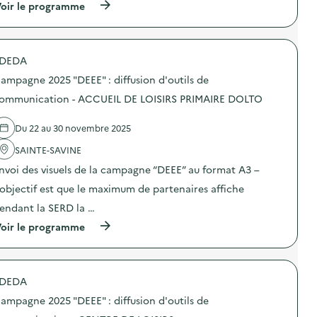
(
oir le programme
a
à
m
p
p
r
a
o
g
DEDA
p
n
o
e
ampagne 2025 "DEEE" : diffusion d'outils de
s
d
d
ommunication - ACCUEIL DE LOISIRS PRIMAIRE DOLTO
e
e
c
l
o
Du 22 au 30 novembre 2025
'
m
a
m
SAINTE-SAVINE
c
u
t
n
nvoi des visuels de la campagne “DEEE” au format A3 –
i
i
o
’objectif est que le maximum de partenaires affiche
c
n
a
endant la SERD la …
:
t
C
i
(
oir le programme
a
o
à
m
n
p
p
s
r
a
u
o
g
DEDA
r
p
n
l
o
e
ampagne 2025 "DEEE" : diffusion d'outils de
a
s
2
p
d