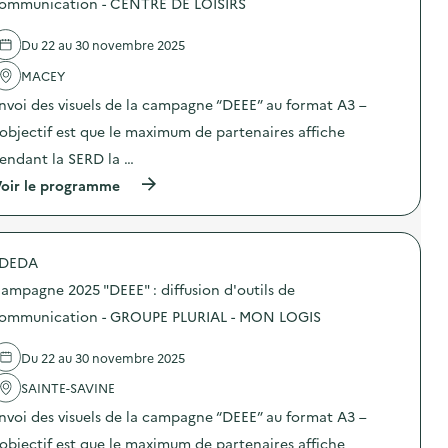
ommunication - CENTRE DE LOISIRS
0
r
e
2
é
l
5
Du 22 au 30 novembre 2025
v
'
“
e
a
D
MACEY
n
c
E
t
t
E
nvoi des visuels de la campagne “DEEE” au format A3 –
i
i
E
o
o
’objectif est que le maximum de partenaires affiche
”
n
n
:
endant la SERD la …
d
:
d
u
C
i
(
oir le programme
g
a
f
à
a
m
f
p
s
p
u
r
p
a
s
o
i
g
DEDA
i
p
l
n
o
o
l
e
ampagne 2025 "DEEE" : diffusion d'outils de
n
s
a
2
d
d
ommunication - GROUPE PLURIAL - MON LOGIS
g
0
’
e
e
2
o
l
a
5
Du 22 au 30 novembre 2025
u
'
l
“
t
a
i
D
SAINTE-SAVINE
i
c
m
E
l
t
e
E
nvoi des visuels de la campagne “DEEE” au format A3 –
s
i
n
E
d
o
’objectif est que le maximum de partenaires affiche
t
”