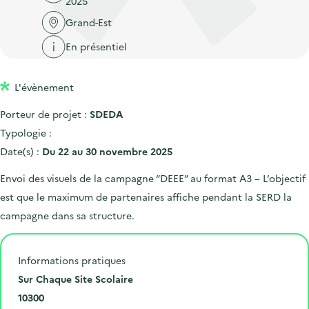
2025
'
c
n
n
a
Grand-Est
c
p
c
c
u
En présentiel
r
i
c
e
i
p
u
i
L'évènement
n
a
e
l
c
l
i
Porteur de projet :
SDEDA
i
l
Typologie :
p
Date(s) :
Du 22 au 30 novembre 2025
a
Envoi des visuels de la campagne “DEEE” au format A3 – L’objectif
l
est que le maximum de partenaires affiche pendant la SERD la
e
campagne dans sa structure.
Informations pratiques
N
Sur Chaque Site Scolaire
u
C
10300