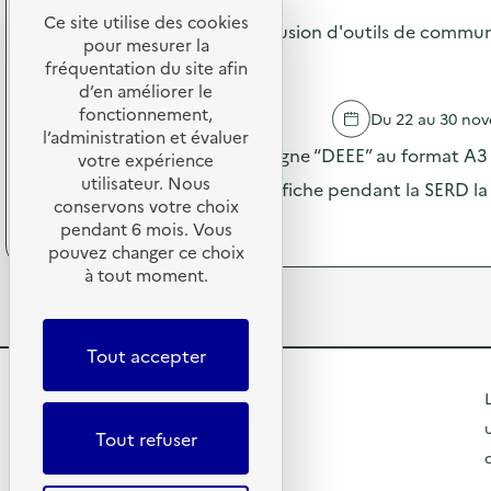
o
i
a
Ce site utilise des cookies
s
Campagne 2025 "DEEE" : diffusion d'outils de commun
f
g
pour mesurer la
d
f
n
ÉLÉMENTAIRE PUBLIQUE
e
fréquentation du site afin
u
e
l
d’en améliorer le
s
2
'
fonctionnement,
i
MONTAULIN
Du 22 au 30 no
0
a
o
l’administration et évaluer
2
c
Envoi des visuels de la campagne “DEEE” au format A3 –
n
votre expérience
5
t
d
utilisateur. Nous
“
le maximum de partenaires affiche pendant la SERD la
i
’
D
conservons votre choix
o
o
(
Voir le programme
E
pendant 6 mois. Vous
n
u
à
E
pouvez changer ce choix
:
t
p
E
à tout moment.
C
i
r
”
a
l
o
:
m
s
p
d
p
d
o
i
Tout accepter
a
e
s
f
g
c
d
f
R
L
n
o
e
u
e
m
l
e
s
Tout refuser
2
m
'
i
0
t
u
a
o
R
2
n