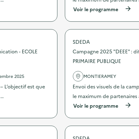
i
o
(
Voir le programme
n
à
:
p
C
r
a
o
m
p
SDEDA
p
o
a
s
ication - ECOLE
Campagne 2025 "DEEE" : dif
g
d
n
PRIMAIRE PUBLIQUE
e
e
l
2
'
vembre 2025
MONTIERAMEY
0
a
2
c
 L’objectif est que
Envoi des visuels de la cam
5
t
“
 …
le maximum de partenaires 
i
D
o
(
Voir le programme
E
n
à
E
:
p
E
C
r
”
a
o
:
m
p
d
SDEDA
p