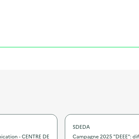
Cliquer pour afficher la carte
SDEDA
nication - CENTRE DE
Campagne 2025 "DEEE": dif