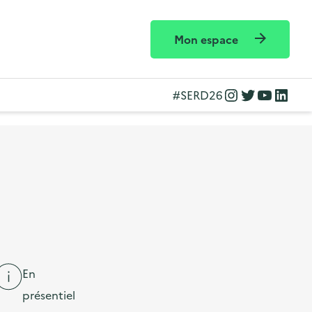
Mon espace
Instagram
Twitter
YouTube
LinkedIn
#SERD26
En
présentiel