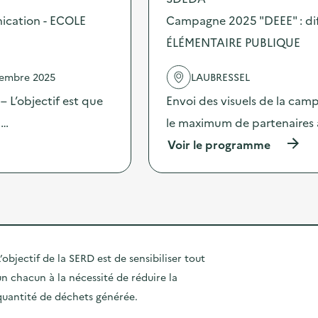
o
i
a
s
ication - ECOLE
Campagne 2025 "DEEE" : dif
f
g
d
f
n
ÉLÉMENTAIRE PUBLIQUE
e
u
e
l
s
2
'
i
vembre 2025
LAUBRESSEL
0
a
o
2
c
 L’objectif est que
Envoi des visuels de la cam
n
5
t
d
“
 …
le maximum de partenaires 
i
’
D
o
o
(
Voir le programme
E
n
u
à
E
:
t
p
E
C
i
r
”
a
l
o
:
m
s
p
d
p
d
o
i
a
e
s
f
g
c
d
f
’objectif de la SERD est de sensibiliser tout
n
o
e
u
e
m
un chacun à la nécessité de réduire la
l
s
2
m
'
i
quantité de déchets générée.
0
u
a
o
2
n