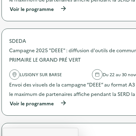
i
o
(
Voir le programme
n
à
:
p
C
r
a
o
m
p
SDEDA
p
o
a
s
Campagne 2025 "DEEE" : diffusion d'outils de commun
g
d
n
PRIMAIRE LE GRAND PRÉ VERT
e
e
l
2
'
LUSIGNY SUR BARSE
Du 22 au 30 no
0
a
2
c
Envoi des visuels de la campagne “DEEE” au format A3 –
5
t
“
le maximum de partenaires affiche pendant la SERD la
i
D
o
(
Voir le programme
E
n
à
E
:
p
E
C
r
”
a
o
:
m
p
d
SDEDA
p