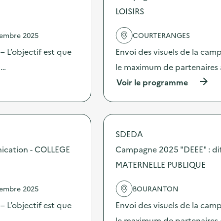
LOISIRS
vembre 2025
COURTERANGES
 L’objectif est que
Envoi des visuels de la cam
 …
le maximum de partenaires 
(
Voir le programme
à
p
r
o
p
SDEDA
o
s
nication - COLLEGE
Campagne 2025 "DEEE" : dif
d
MATERNELLE PUBLIQUE
e
l
'
vembre 2025
BOURANTON
a
c
 L’objectif est que
Envoi des visuels de la cam
t
 …
le maximum de partenaires 