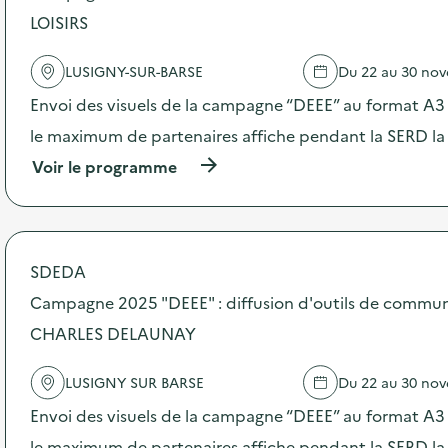
LOISIRS
l
a
LUSIGNY-SUR-BARSE
Du 22 au 30 no
v
Envoi des visuels de la campagne “DEEE” au format A3 –
o
le maximum de partenaires affiche pendant la SERD la
i
(
Voir le programme
e
à
p
r
o
p
SDEDA
o
s
Campagne 2025 "DEEE" : diffusion d'outils de commu
d
CHARLES DELAUNAY
e
l
'
LUSIGNY SUR BARSE
Du 22 au 30 no
a
c
Envoi des visuels de la campagne “DEEE” au format A3 –
t
le maximum de partenaires affiche pendant la SERD la