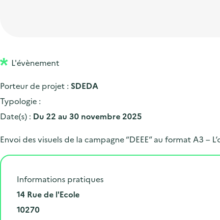
t
p
'
e
i
r
a
d
o
i
c
'
n
n
c
a
p
c
L'évènement
u
c
r
i
e
Porteur de projet :
SDEDA
c
i
p
i
Typologie :
u
n
a
l
Date(s) :
Du 22 au 30 novembre 2025
e
c
l
i
i
Envoi des visuels de la campagne “DEEE” au format A3 – L’
l
p
a
Informations pratiques
l
N
14 Rue de l'Ecole
e
u
C
10270