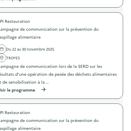
n
a
o
à
a
m
n
p
n
p
s
r
t
a
u
o
i
g
PI Restauration
r
p
-
n
l
o
g
e
ampagne de communication sur la prévention du
a
s
a
d
p
d
aspillage alimentaire
s
e
r
e
p
c
é
l
i
o
Du 22 au 30 novembre 2025
v
'
»
m
e
a
)
m
TROYES
n
c
u
t
t
n
ampagne de communication lors de la SERD sur les
i
i
i
o
o
ésultats d’une opération de pesée des déchets alimentaires
c
n
n
a
t de sensibilisation à la …
d
:
t
u
C
i
(
oir le programme
g
a
o
à
a
m
n
p
s
p
s
r
p
a
u
o
i
g
PI Restauration
r
p
l
n
l
o
l
e
ampagne de communication sur la prévention du
a
s
a
d
p
d
aspillage alimentaire
g
e