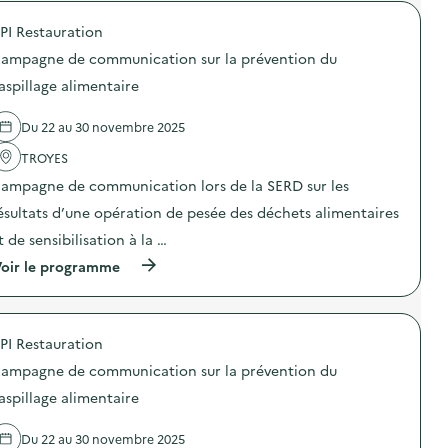
r
D
o
E
PI Restauration
p
X
o
O
ampagne de communication sur la prévention du
s
–
d
O
aspillage alimentaire
e
p
l
é
Du 22 au 30 novembre 2025
'
r
a
a
TROYES
c
t
t
i
ampagne de communication lors de la SERD sur les
i
o
o
n
ésultats d’une opération de pesée des déchets alimentaires
n
d
t de sensibilisation à la …
:
e
S
s
(
oir le programme
O
e
à
D
n
p
E
s
r
X
i
o
O
b
PI Restauration
p
–
i
o
O
ampagne de communication sur la prévention du
l
s
p
i
d
aspillage alimentaire
é
s
e
r
a
l
a
t
Du 22 au 30 novembre 2025
'