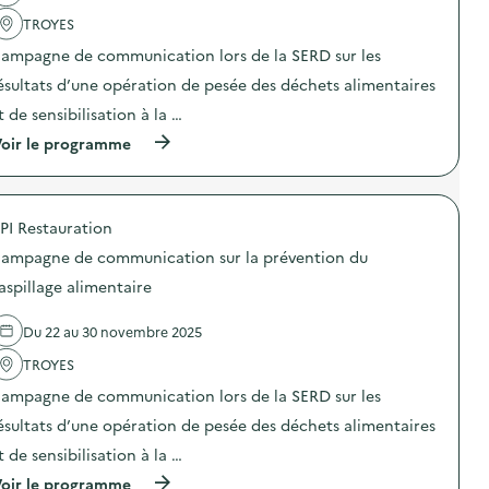
t
i
a
i
o
TROYES
c
o
n
t
n
ampagne de communication lors de la SERD sur les
«
i
d
M
o
ésultats d’une opération de pesée des déchets alimentaires
e
i
n
s
s
t de sensibilisation à la …
:
e
s
C
n
(
oir le programme
i
a
s
à
o
m
i
p
n
p
b
r
a
a
i
o
n
g
PI Restauration
l
p
t
n
i
o
i
e
ampagne de communication sur la prévention du
s
s
-
d
a
d
g
aspillage alimentaire
e
t
e
a
c
i
l
s
o
Du 22 au 30 novembre 2025
o
'
p
m
n
a
i
m
TROYES
«
c
»
u
M
t
)
n
ampagne de communication lors de la SERD sur les
i
i
i
s
o
ésultats d’une opération de pesée des déchets alimentaires
c
s
n
a
t de sensibilisation à la …
i
:
t
o
C
i
(
oir le programme