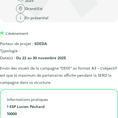
2025
'
c
n
n
a
Grand-Est
c
p
c
c
u
En présentiel
r
i
c
e
i
p
u
i
L'évènement
n
a
e
l
c
l
i
Porteur de projet :
SDEDA
i
l
Typologie :
p
Date(s) :
Du 22 au 30 novembre 2025
a
Envoi des visuels de la campagne “DEEE” au format A3 – L’objectif
l
est que le maximum de partenaires affiche pendant la SERD la
e
campagne dans sa structure.
Informations pratiques
N
1 ESP Lucien Péchard
u
C
10000