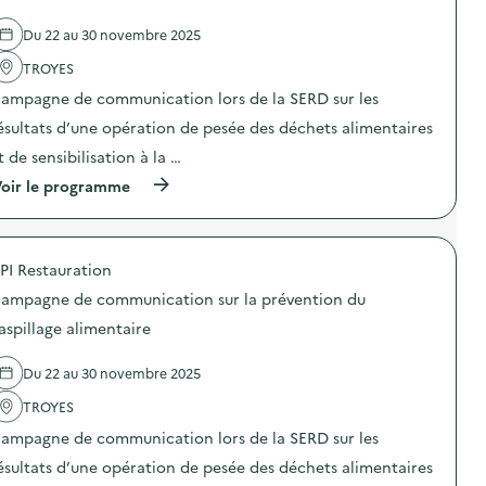
r
e
e
c
é
l
a
o
Du 22 au 30 novembre 2025
v
'
l
m
e
a
i
m
TROYES
n
c
m
u
t
t
e
n
ampagne de communication lors de la SERD sur les
i
i
n
i
o
o
ésultats d’une opération de pesée des déchets alimentaires
t
c
n
n
a
a
t de sensibilisation à la …
d
:
i
t
u
C
r
i
(
oir le programme
g
a
e
o
à
a
m
)
n
p
s
p
s
r
p
a
u
o
i
g
PI Restauration
r
p
l
n
l
o
l
e
ampagne de communication sur la prévention du
a
s
a
d
p
d
aspillage alimentaire
g
e
r
e
e
c
é
l
a
o
Du 22 au 30 novembre 2025
v
'
l
m
e
a
i
m
TROYES
n
c
m
u
t
t
e
n
ampagne de communication lors de la SERD sur les
i
i
n
i
o
o
ésultats d’une opération de pesée des déchets alimentaires
t
c
n
n