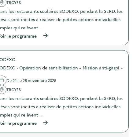
TROYES
v
ans les restaurants scolaires SODEXO, pendant la SERD, les
o
lèves sont incités à réaliser de petites actions individuelles
i
imples qui relèvent …
e
(
oir le programme
à
p
r
o
SODEXO
p
o
ODEXO - Opération de sensibilisation « Mission anti-gaspi »
s
d
e
Du 24 au 28 novembre 2025
l
'
TROYES
a
ans les restaurants scolaires SODEXO, pendant la SERD, les
c
t
lèves sont incités à réaliser de petites actions individuelles
i
o
imples qui relèvent …
n
(
oir le programme
:
à
S
p
O