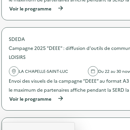
n
:
(
Voir le programme
C
à
a
p
m
r
p
o
a
p
SDEDA
g
o
n
s
Campagne 2025 "DEEE" : diffusion d'outils de commu
e
d
LOISIRS
d
e
e
l
c
'
LA CHAPELLE-SAINT-LUC
Du 22 au 30 no
o
a
m
c
Envoi des visuels de la campagne “DEEE” au format A3 –
m
t
le maximum de partenaires affiche pendant la SERD la
u
i
n
o
(
Voir le programme
i
n
à
c
:
p
a
C
r
t
a
o
i
m
p
SDEDA
o
p