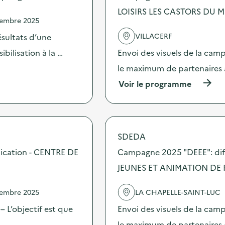
LOISIRS LES CASTORS DU 
vembre 2025
VILLACERF
sultats d’une
bilisation à la …
Envoi des visuels de la cam
le maximum de partenaires 
(
Voir le programme
à
p
r
o
p
SDEDA
o
s
ication - CENTRE DE
Campagne 2025 "DEEE": dif
d
JEUNES ET ANIMATION DE 
e
l
'
vembre 2025
LA CHAPELLE-SAINT-LUC
a
c
 L’objectif est que
Envoi des visuels de la cam
t
 …
le maximum de partenaires 