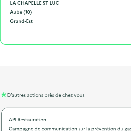
m
o
V
LA CHAPELLE ST LUC
é
d
i
D
Aube (10)
r
e
l
é
R
Grand-Est
o
p
l
p
é
e
o
e
a
g
t
s
r
i
l
t
t
o
i
a
e
n
b
l
m
e
e
l
n
D’autres actions près de chez vous
l
t
é
API Restauration
d
Campagne de communication sur la prévention du gasp
e