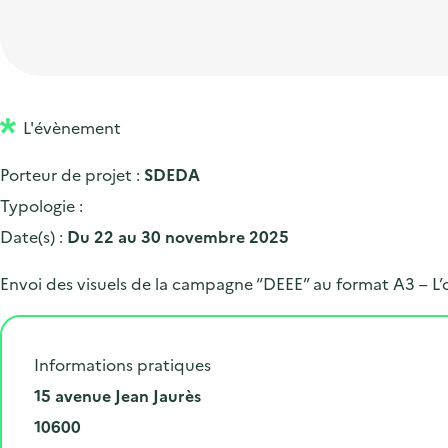
t
p
'
e
i
r
a
d
o
i
c
'
n
n
c
a
p
c
L'évènement
u
c
r
i
e
Porteur de projet :
SDEDA
c
i
p
i
Typologie :
u
n
a
l
Date(s) :
Du 22 au 30 novembre 2025
e
c
l
i
i
Envoi des visuels de la campagne “DEEE” au format A3 – L’
l
p
a
Informations pratiques
l
N
15 avenue Jean Jaurès
e
u
C
10600