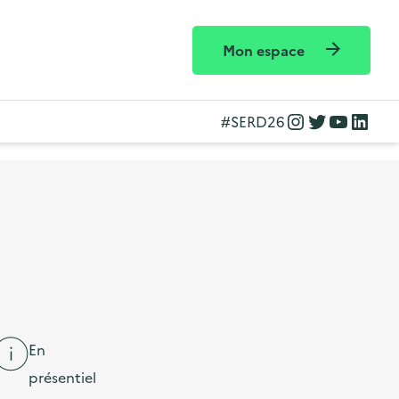
Mon espace
Instagram
Twitter
YouTube
LinkedIn
#SERD26
En
présentiel