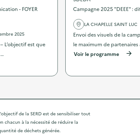
o
i
a
s
ication - FOYER
Campagne 2025 "DEEE" : dif
f
g
d
f
n
e
u
e
LA CHAPELLE SAINT LUC
l
s
2
'
i
vembre 2025
Envoi des visuels de la cam
0
a
o
2
c
 L’objectif est que
le maximum de partenaires 
n
5
t
d
“
(
 …
Voir le programme
i
’
D
à
o
o
E
p
n
u
E
r
:
t
E
o
C
i
”
p
a
l
:
o
m
s
d
s
p
d
i
d
a
e
f
e
g
c
f
l
’objectif de la SERD est de sensibiliser tout
n
o
u
'
e
m
un chacun à la nécessité de réduire la
s
a
2
m
i
quantité de déchets générée.
c
0
u
o
t
2
n