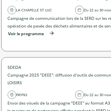
l
LA CHAPELLE ST LUC
Du 22 au 30 no
a
Campagne de communication lors de la SERD sur les ré
v
opération de pesée des déchets alimentaires et de sensi
o
(
Voir le programme
i
à
p
e
r
o
p
o
s
SDEDA
d
Campagne 2025 "DEEE": diffusion d'outils de commun
e
l
LOISIRS
'
a
c
PAYNS
Du 22 au 30 no
t
Envoi des visuels de la campagne “DEEE” au format A3 –
i
o
le maximum de partenaires affiche pendant la SERD la