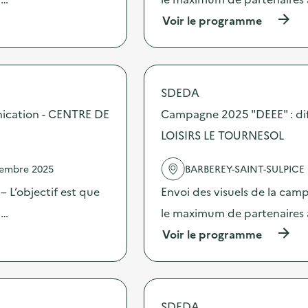
i
o
(
Voir le programme
n
à
:
p
C
r
a
o
m
p
SDEDA
p
o
a
s
nication - CENTRE DE
Campagne 2025 "DEEE" : di
g
d
n
LOISIRS LE TOURNESOL
e
e
l
2
'
vembre 2025
BARBEREY-SAINT-SULPICE
0
a
2
c
 L’objectif est que
Envoi des visuels de la cam
5
t
“
 …
le maximum de partenaires 
i
D
o
(
Voir le programme
E
n
à
E
:
p
E
C
r
”
a
o
:
m
p
d
SDEDA
p