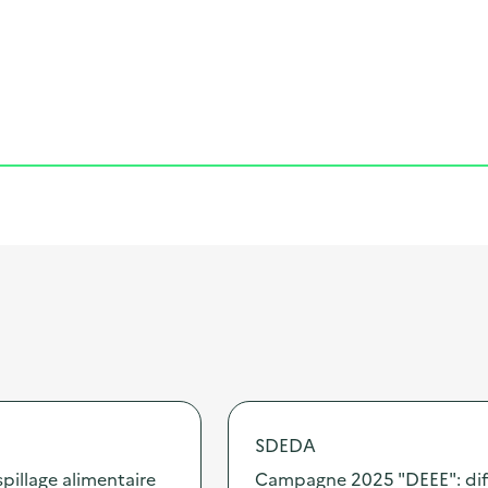
Cliquer pour afficher la carte
SDEDA
illage alimentaire
Campagne 2025 "DEEE": dif