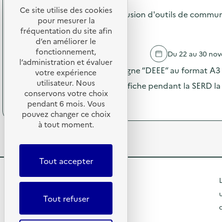
o
n
a
Ce site utilise des cookies
s
Campagne 2025 "DEEE" : diffusion d'outils de commun
s
g
pour mesurer la
d
u
n
AUBOIS
e
fréquentation du site afin
r
e
l
d’en améliorer le
l
2
'
fonctionnement,
LA CHAPELLE SAINT LUC
Du 22 au 30 no
a
0
a
l’administration et évaluer
p
2
c
Envoi des visuels de la campagne “DEEE” au format A3 –
votre expérience
r
5
t
utilisateur. Nous
é
“
le maximum de partenaires affiche pendant la SERD la
i
v
D
conservons votre choix
o
(
Voir le programme
e
E
pendant 6 mois. Vous
n
à
n
E
pouvez changer ce choix
:
p
t
E
à tout moment.
C
r
i
”
a
o
o
:
m
p
n
d
p
o
d
i
Tout accepter
a
s
u
f
g
d
g
f
R
L
n
e
a
u
e
l
e
s
s
Tout refuser
2
'
p
i
0
t
a
i
o
R
2