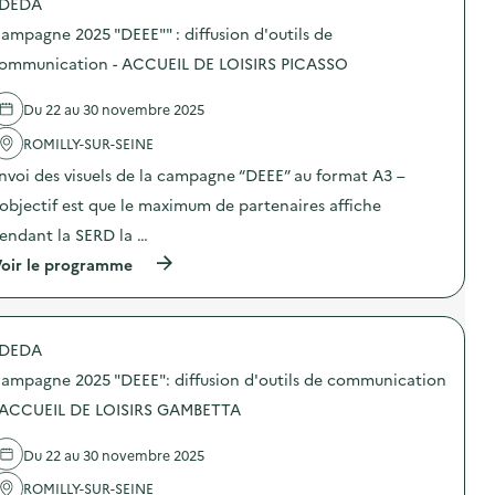
e
DEDA
p
a
d
o
p
ampagne 2025 "DEEE"" : diffusion d'outils de
e
s
r
c
d
ommunication - ACCUEIL DE LOISIRS PICASSO
é
o
e
v
m
l
e
m
Du 22 au 30 novembre 2025
'
n
u
a
t
n
ROMILLY-SUR-SEINE
c
i
i
t
o
nvoi des visuels de la campagne “DEEE” au format A3 –
c
i
n
a
o
’objectif est que le maximum de partenaires affiche
d
t
n
u
i
endant la SERD la …
:
g
o
C
a
(
oir le programme
n
a
s
à
s
m
p
p
u
p
i
r
r
a
l
o
l
g
l
DEDA
p
a
n
a
o
p
e
ampagne 2025 "DEEE": diffusion d'outils de communication
g
s
r
2
e
d
 ACCUEIL DE LOISIRS GAMBETTA
é
0
a
e
v
2
l
l
e
5
i
Du 22 au 30 novembre 2025
'
n
“
m
a
t
D
e
ROMILLY-SUR-SEINE
c