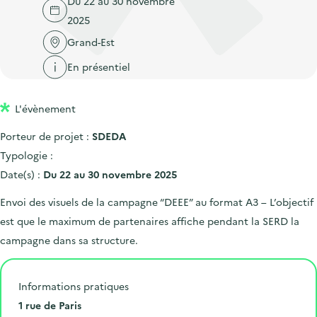
Du 22 au 30 novembre
'
c
n
n
2025
a
c
p
c
c
Grand-Est
u
r
i
c
e
En présentiel
i
p
u
i
n
a
e
l
L'évènement
c
l
i
i
l
Porteur de projet :
SDEDA
p
Typologie :
a
Date(s) :
Du 22 au 30 novembre 2025
l
Envoi des visuels de la campagne “DEEE” au format A3 – L’objectif
e
est que le maximum de partenaires affiche pendant la SERD la
campagne dans sa structure.
Informations pratiques
N
1 rue de Paris