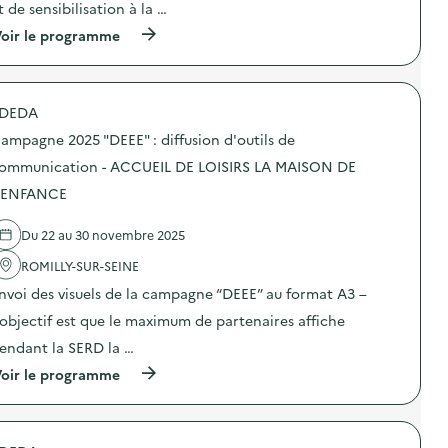
t de sensibilisation à la …
:
C
(
oir le programme
a
à
m
p
p
r
a
o
g
DEDA
p
n
o
e
ampagne 2025 "DEEE" : diffusion d'outils de
s
d
d
ommunication - ACCUEIL DE LOISIRS LA MAISON DE
e
e
c
'ENFANCE
l
o
'
m
a
m
Du 22 au 30 novembre 2025
c
u
t
n
ROMILLY-SUR-SEINE
i
i
o
nvoi des visuels de la campagne “DEEE” au format A3 –
c
n
a
’objectif est que le maximum de partenaires affiche
:
t
C
i
endant la SERD la …
a
o
m
(
oir le programme
n
p
à
s
a
p
u
g
r
r
n
o
l