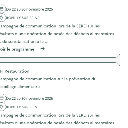
a
Du 22 au 30 novembre 2025
v
ROMILLY SUR SEINE
o
ampagne de communication lors de la SERD sur les
i
ésultats d’une opération de pesée des déchets alimentaires
e
t de sensibilisation à la …
(
oir le programme
à
p
r
o
PI Restauration
p
o
ampagne de communication sur la prévention du
s
d
aspillage alimentaire
e
l
Du 22 au 30 novembre 2025
'
a
ROMILLY SUR SEINE
c
t
ampagne de communication lors de la SERD sur les
i
o
ésultats d’une opération de pesée des déchets alimentaires
n