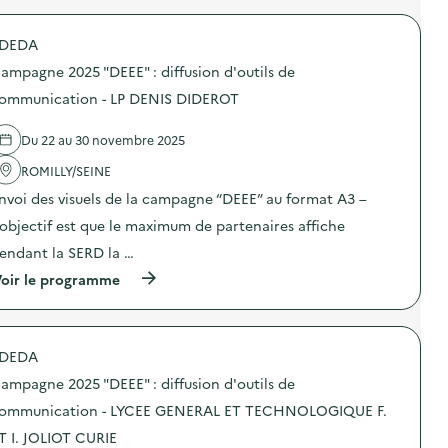
u
p
f
r
n
a
u
o
i
g
DEDA
s
p
c
n
i
o
a
e
ampagne 2025 "DEEE" : diffusion d'outils de
o
s
t
2
n
d
ommunication - LP DENIS DIDEROT
i
0
d
e
o
2
’
l
n
5
Du 22 au 30 novembre 2025
o
'
–
“
u
a
A
D
ROMILLY/SEINE
t
c
C
E
i
t
C
E
nvoi des visuels de la campagne “DEEE” au format A3 –
l
i
U
E
s
o
’objectif est que le maximum de partenaires affiche
E
”
d
n
I
:
endant la SERD la …
e
:
L
d
c
C
D
i
(
oir le programme
o
a
E
f
à
m
m
L
f
p
m
p
O
u
r
u
a
I
s
o
n
g
DEDA
S
i
p
i
n
I
o
o
c
e
ampagne 2025 "DEEE" : diffusion d'outils de
R
n
s
a
2
S
d
d
ommunication - LYCEE GENERAL ET TECHNOLOGIQUE F.
t
0
L
’
e
i
2
T I. JOLIOT CURIE
A
o
l
o
5