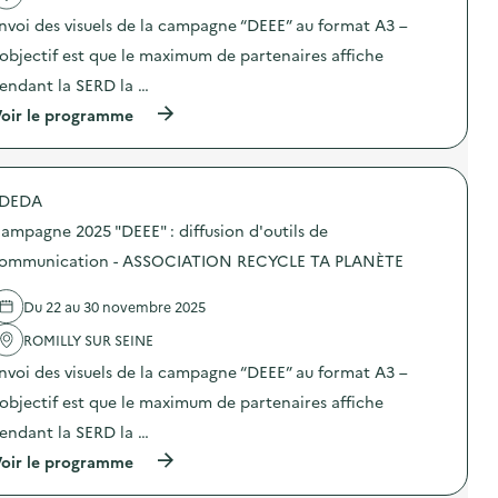
i
E
n
t
o
E
nvoi des visuels de la campagne “DEEE” au format A3 –
t
i
n
E
a
o
’objectif est que le maximum de partenaires affiche
d
”
i
n
u
:
r
endant la SERD la …
:
g
d
e
C
a
i
(
oir le programme
)
a
s
f
à
m
p
f
p
p
i
u
r
a
l
s
o
g
l
DEDA
i
p
n
a
o
o
e
ampagne 2025 "DEEE" : diffusion d'outils de
g
n
s
2
e
d
d
ommunication - ASSOCIATION RECYCLE TA PLANÈTE
0
a
’
e
2
l
o
l
5
i
Du 22 au 30 novembre 2025
u
'
“
m
t
a
D
e
ROMILLY SUR SEINE
i
c
E
n
l
t
E
nvoi des visuels de la campagne “DEEE” au format A3 –
t
s
i
E
a
d
o
’objectif est que le maximum de partenaires affiche
”
i
e
n
”
r
endant la SERD la …
c
:
:
e
o
C
d
(
oir le programme
)
m
a
i
à
m
m
f
p