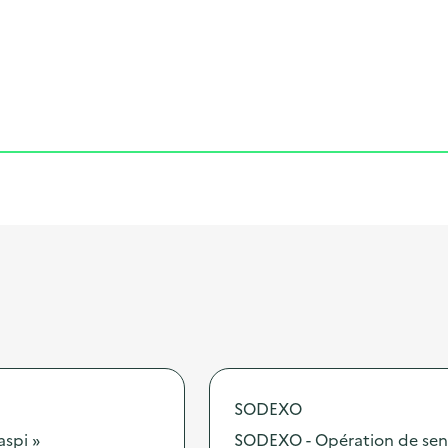
Cliquer pour afficher la carte
SODEXO
aspi »
SODEXO - Opération de sensib