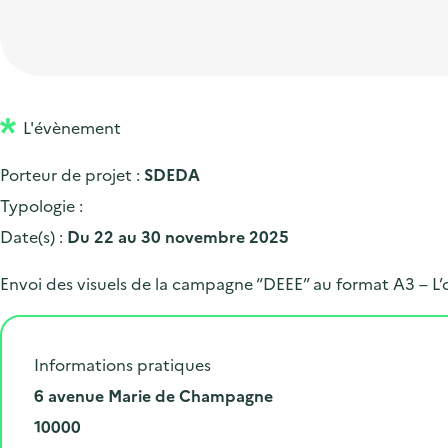
t
p
'
e
i
r
a
d
o
i
c
'
n
n
c
a
p
c
L'évènement
u
c
r
i
e
Porteur de projet :
SDEDA
c
i
p
i
Typologie :
u
n
a
l
Date(s) :
Du 22 au 30 novembre 2025
e
c
l
i
i
Envoi des visuels de la campagne “DEEE” au format A3 – L’
l
p
a
Informations pratiques
l
N
6 avenue Marie de Champagne
e
u
C
10000