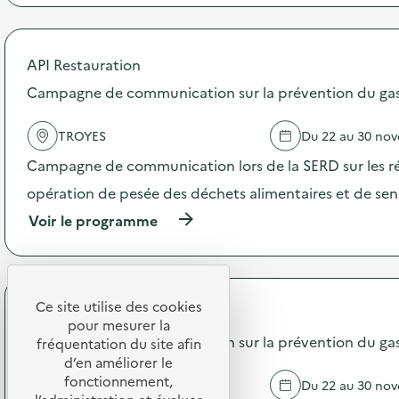
p
n
r
:
o
S
p
O
API Restauration
o
D
s
Campagne de communication sur la prévention du gasp
E
d
X
e
O
TROYES
Du 22 au 30 no
l
–
'
O
Campagne de communication lors de la SERD sur les ré
a
p
c
opération de pesée des déchets alimentaires et de sensi
é
t
r
(
Voir le programme
i
a
à
o
t
p
n
i
r
:
o
o
C
n
p
Ce site utilise des cookies
a
d
API Restauration
o
m
pour mesurer la
e
s
Campagne de communication sur la prévention du gasp
p
fréquentation du site afin
s
d
a
d’en améliorer le
e
e
g
n
fonctionnement,
TROYES
Du 22 au 30 no
l
n
s