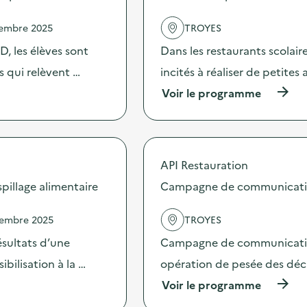
vembre 2025
TROYES
, les élèves sont
Dans les restaurants scolai
es qui relèvent …
incités à réaliser de petites
(
Voir le programme
à
p
r
o
p
API Restauration
o
s
illage alimentaire
Campagne de communication 
d
e
vembre 2025
TROYES
l
'
sultats d’une
Campagne de communication 
a
c
bilisation à la …
opération de pesée des déche
t
(
Voir le programme
i
à
o