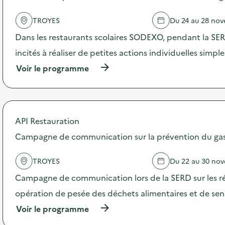
l
TROYES
Du 24 au 28 no
a
Dans les restaurants scolaires SODEXO, pendant la SERD
v
incités à réaliser de petites actions individuelles simpl
o
(
Voir le programme
i
à
p
e
r
o
p
API Restauration
o
s
Campagne de communication sur la prévention du gasp
d
e
TROYES
Du 22 au 30 no
l
'
Campagne de communication lors de la SERD sur les ré
a
c
opération de pesée des déchets alimentaires et de sensi
t
(
Voir le programme
i
à
o