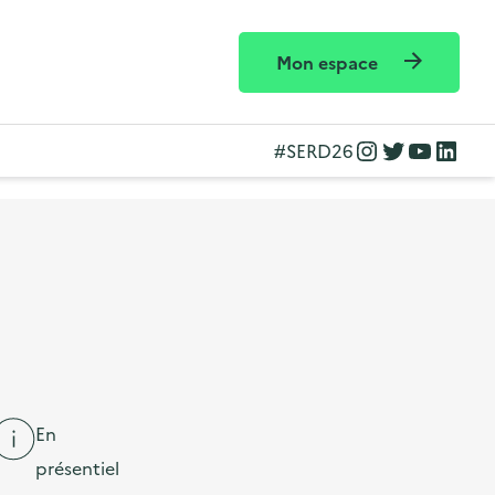
Mon espace
Instagram
Twitter
YouTube
LinkedIn
#SERD26
En
présentiel