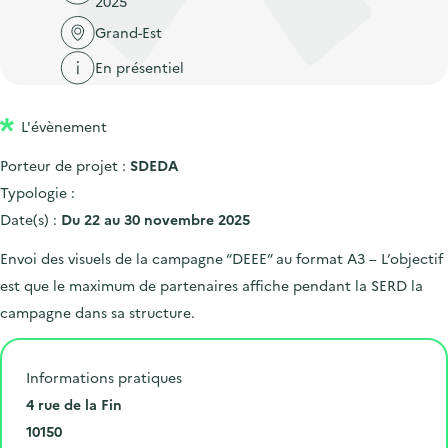
2025
'
c
n
n
a
Grand-Est
c
p
c
c
u
En présentiel
r
i
c
e
i
p
u
i
L'évènement
n
a
e
l
c
l
i
Porteur de projet :
SDEDA
i
l
Typologie :
p
Date(s) :
Du 22 au 30 novembre 2025
a
Envoi des visuels de la campagne “DEEE” au format A3 – L’objectif
l
est que le maximum de partenaires affiche pendant la SERD la
e
campagne dans sa structure.
Informations pratiques
N
4 rue de la Fin
u
C
10150