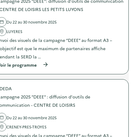
e
ampagne 2025 "DEEE": diffusion d'outils de communication
n
s
2
d
d
 CENTRE DE LOISIRS LES PETITS LUYONS
0
’
e
2
o
l
5
Du 22 au 30 novembre 2025
u
'
“
t
a
D
LUYERES
i
c
E
l
t
E
nvoi des visuels de la campagne “DEEE” au format A3 –
s
i
E
d
o
’objectif est que le maximum de partenaires affiche
”
e
n
:
endant la SERD la …
c
:
d
o
C
i
(
oir le programme
m
a
f
à
m
m
f
p
u
p
u
r
n
a
s
o
i
g
DEDA
i
p
c
n
o
o
a
e
ampagne 2025 "DEEE" : diffusion d'outils de
n
s
t
2
d
d
ommunication - CENTRE DE LOISIRS
i
0
’
e
o
2
o
l
n
5
Du 22 au 30 novembre 2025
u
'
–
“
t
a
C
D
CRENEY-PRES-TROYES
i
c
E
E
l
t
N
E
nvoi des visuels de la campagne “DEEE” au format A3 –