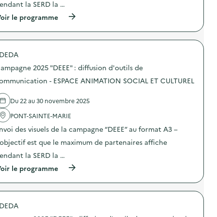
endant la SERD la …
:
C
(
oir le programme
a
à
m
p
p
r
a
o
g
DEDA
p
n
o
e
ampagne 2025 "DEEE" : diffusion d'outils de
s
2
d
ommunication - ESPACE ANIMATION SOCIAL ET CULTUREL
0
e
2
l
5
Du 22 au 30 novembre 2025
'
“
a
D
PONT-SAINTE-MARIE
c
E
t
E
nvoi des visuels de la campagne “DEEE” au format A3 –
i
E
o
’objectif est que le maximum de partenaires affiche
”
n
:
endant la SERD la …
:
d
C
i
(
oir le programme
a
f
à
m
f
p
p
u
r
a
s
o
g
DEDA
i
p
n
o
o