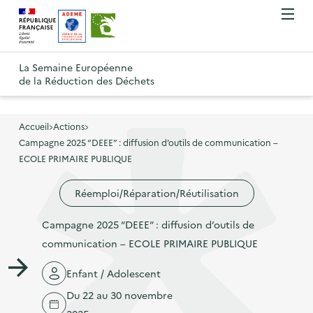
A
A
Gestion des cookies
O
R
l
l
u
e
v
l
l
R
t
r
e
e
La Semaine Européenne
e
i
o
de la Réduction des Déchets
r
r
r
t
u
l
à
a
o
r
e
l
u
u
m
Accueil
Actions
à
a
c
e
Campagne 2025 “DEEE” : diffusion d’outils de communication –
r
l
n
n
o
ECOLE PRIMAIRE PUBLIQUE
à
a
u
a
n
l
p
Réemploi/Réparation/Réutilisation
v
t
a
a
i
e
p
Campagne 2025 “DEEE” : diffusion d’outils de
g
g
n
a
communication – ECOLE PRIMAIRE PUBLIQUE
e
a
u
g
d
t
p
Enfant / Adolescent
e
'
i
r
Du 22 au 30 novembre
d
a
o
i