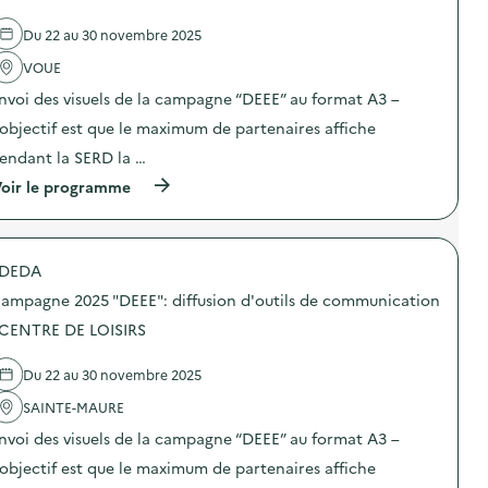
v
Du 22 au 30 novembre 2025
o
VOUE
i
nvoi des visuels de la campagne “DEEE” au format A3 –
e
’objectif est que le maximum de partenaires affiche
endant la SERD la …
(
oir le programme
à
p
r
o
DEDA
p
o
ampagne 2025 "DEEE": diffusion d'outils de communication
s
d
 CENTRE DE LOISIRS
e
l
Du 22 au 30 novembre 2025
'
a
SAINTE-MAURE
c
t
nvoi des visuels de la campagne “DEEE” au format A3 –
i
o
’objectif est que le maximum de partenaires affiche
n