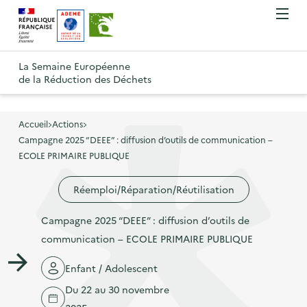
A
A
Gestion des cookies
O
R
l
l
u
e
v
l
l
R
t
r
e
e
La Semaine Européenne
e
i
o
de la Réduction des Déchets
r
r
r
t
u
l
à
a
o
r
e
l
u
u
m
Accueil
Actions
à
a
c
e
Campagne 2025 “DEEE” : diffusion d’outils de communication –
r
l
n
n
o
ECOLE PRIMAIRE PUBLIQUE
à
a
u
a
n
l
p
Réemploi/Réparation/Réutilisation
v
t
a
a
i
e
p
Campagne 2025 “DEEE” : diffusion d’outils de
g
g
n
a
communication – ECOLE PRIMAIRE PUBLIQUE
e
a
u
g
d
t
p
Enfant / Adolescent
e
'
i
r
Du 22 au 30 novembre
d
a
o
i