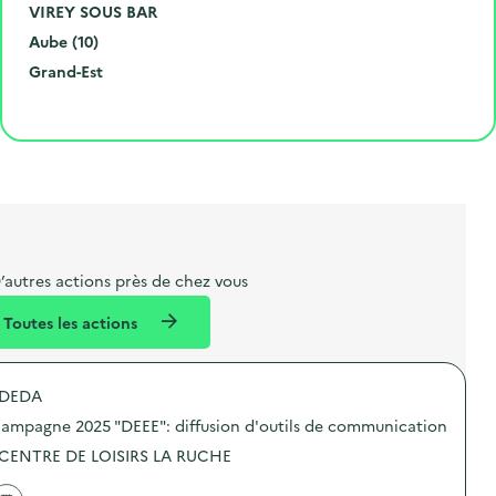
m
o
V
VIREY SOUS BAR
é
d
i
D
Aube (10)
r
e
l
é
R
Grand-Est
o
p
l
p
é
Cliquer pour afficher la carte
e
o
e
a
g
t
s
r
i
l
t
t
o
i
a
e
n
b
l
m
e
e
’autres actions près de chez vous
l
n
Toutes les actions
l
t
é
DEDA
d
ampagne 2025 "DEEE": diffusion d'outils de communication
e
 CENTRE DE LOISIRS LA RUCHE
l
a