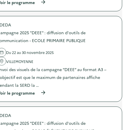
(
oir le programme
a
à
m
p
p
r
a
o
g
DEDA
p
n
o
e
ampagne 2025 "DEEE" : diffusion d'outils de
s
2
d
ommunication - ECOLE PRIMAIRE PUBLIQUE
0
e
2
l
5
Du 22 au 30 novembre 2025
'
“
a
D
VILLEMOYENNE
c
E
t
E
nvoi des visuels de la campagne “DEEE” au format A3 –
i
E
o
’objectif est que le maximum de partenaires affiche
”
n
:
endant la SERD la …
:
d
C
i
(
oir le programme
a
f
à
m
f
p
p
u
r
a
s
o
g
DEDA
i
p
n
o
o
e
ampagne 2025 "DEEE" : diffusion d'outils de
n
s
2
d
d