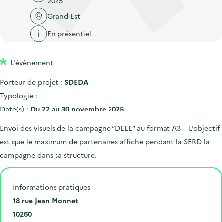
2025
'
c
n
n
a
Grand-Est
c
p
c
c
u
En présentiel
r
i
c
e
i
p
u
i
L'évènement
n
a
e
l
c
l
i
Porteur de projet :
SDEDA
i
l
Typologie :
p
Date(s) :
Du 22 au 30 novembre 2025
a
Envoi des visuels de la campagne “DEEE” au format A3 – L’objectif
l
est que le maximum de partenaires affiche pendant la SERD la
e
campagne dans sa structure.
Informations pratiques
N
18 rue Jean Monnet
u
C
10260