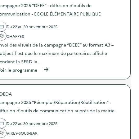
P
o
o
a
e
ampagne 2025 "DEEE" : diffusion d'outils de
U
n
s
t
2
B
d
d
ommunication - ECOLE ÉLÉMENTAIRE PUBLIQUE
i
0
L
’
e
o
2
I
o
l
n
5
Du 22 au 30 novembre 2025
Q
u
'
–
“
U
t
a
E
D
CHAPPES
E
i
c
C
E
)
l
t
O
E
nvoi des visuels de la campagne “DEEE” au format A3 –
s
i
L
E
d
o
’objectif est que le maximum de partenaires affiche
E
”
e
n
P
:
endant la SERD la …
c
:
R
d
o
C
I
i
(
oir le programme
m
a
M
f
à
m
m
A
f
p
u
p
I
u
r
n
a
R
s
o
i
g
DEDA
E
i
p
c
n
P
o
o
a
e
ampagne 2025 "Réemploi/Réparation/Réutilisation" :
U
n
s
t
2
B
d
d
iffusion d'outils de communication auprès de la mairie
i
0
L
’
e
o
2
I
o
l
n
5
Du 22 au 30 novembre 2025
Q
u
'
–
“
U
t
a
E
D
VIREY-SOUS-BAR
E
i
c
C
E
)
l