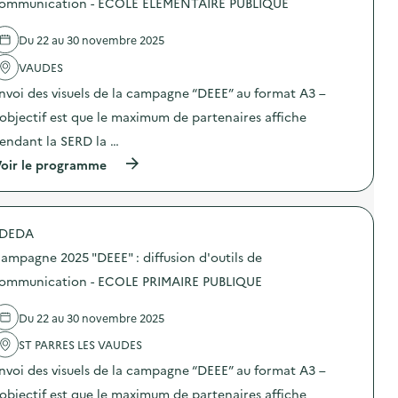
ommunication - ECOLE ÉLÉMENTAIRE PUBLIQUE
0
’
e
2
o
l
5
Du 22 au 30 novembre 2025
u
'
“
t
a
D
VAUDES
i
c
E
l
t
E
nvoi des visuels de la campagne “DEEE” au format A3 –
s
i
E
d
o
’objectif est que le maximum de partenaires affiche
”
e
n
:
endant la SERD la …
c
:
d
o
C
i
(
oir le programme
m
a
f
à
m
m
f
p
u
p
u
r
n
a
s
o
i
g
DEDA
i
p
c
n
o
o
a
e
ampagne 2025 "DEEE" : diffusion d'outils de
n
s
t
2
d
d
ommunication - ECOLE PRIMAIRE PUBLIQUE
i
0
’
e
o
2
o
l
n
5
Du 22 au 30 novembre 2025
u
'
–
“
t
a
C
D
ST PARRES LES VAUDES
i
c
E
E
l
t
N
E
nvoi des visuels de la campagne “DEEE” au format A3 –
s
i
T
E
d
o
’objectif est que le maximum de partenaires affiche
R
”