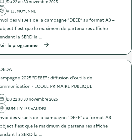
Du 22 au 30 novembre 2025
v
VILLEMOYENNE
o
nvoi des visuels de la campagne “DEEE” au format A3 –
i
’objectif est que le maximum de partenaires affiche
e
endant la SERD la …
(
oir le programme
à
p
r
o
DEDA
p
o
ampagne 2025 "DEEE" : diffusion d'outils de
s
d
ommunication - ECOLE PRIMAIRE PUBLIQUE
e
l
Du 22 au 30 novembre 2025
'
a
RUMILLY LES VAUDES
c
t
nvoi des visuels de la campagne “DEEE” au format A3 –
i
o
’objectif est que le maximum de partenaires affiche
n
endant la SERD la …
:
C