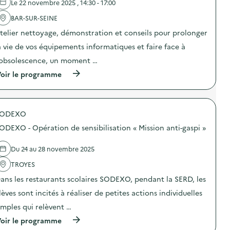
Le 22 novembre 2025 , 14:30 - 17:00
a
BAR-SUR-SEINE
v
telier nettoyage, démonstration et conseils pour prolonger
o
a vie de vos équipements informatiques et faire face à
i
’obsolescence, un moment …
e
(
oir le programme
à
p
r
o
SODEXO
p
o
ODEXO - Opération de sensibilisation « Mission anti-gaspi »
s
d
e
Du 24 au 28 novembre 2025
l
'
TROYES
a
ans les restaurants scolaires SODEXO, pendant la SERD, les
c
t
lèves sont incités à réaliser de petites actions individuelles
i
o
imples qui relèvent …
n
(
oir le programme
:
à
A