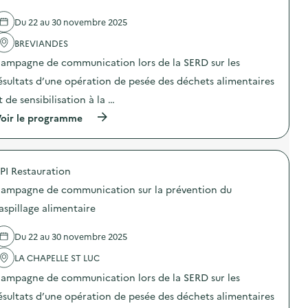
r
e
p
c
é
l
i
o
Du 22 au 30 novembre 2025
v
'
»
m
e
a
)
m
BREVIANDES
n
c
u
t
t
n
ampagne de communication lors de la SERD sur les
i
i
i
o
o
ésultats d’une opération de pesée des déchets alimentaires
c
n
n
a
t de sensibilisation à la …
d
:
t
u
C
i
(
oir le programme
g
a
o
à
a
m
n
p
s
p
s
r
p
a
u
o
i
g
PI Restauration
r
p
l
n
l
o
l
e
ampagne de communication sur la prévention du
a
s
a
d
p
d
aspillage alimentaire
g
e
r
e
e
c
é
l
a
o
Du 22 au 30 novembre 2025
v
'
l
m
e
a
i
m
LA CHAPELLE ST LUC
n
c
m
u
t
t
e
n
ampagne de communication lors de la SERD sur les
i
i
n
i
o
o
ésultats d’une opération de pesée des déchets alimentaires
t
c
n
n