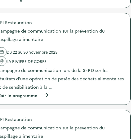
a
s
à
o
m
i
p
n
p
b
r
a
a
i
o
n
g
PI Restauration
l
p
t
n
i
o
i
e
ampagne de communication sur la prévention du
s
s
-
d
a
d
g
aspillage alimentaire
e
t
e
a
c
i
l
s
o
Du 22 au 30 novembre 2025
o
'
p
m
n
a
i
m
LA RIVIERE DE CORPS
«
c
»
u
M
t
)
n
ampagne de communication lors de la SERD sur les
i
i
i
s
o
ésultats d’une opération de pesée des déchets alimentaires
c
s
n
a
t de sensibilisation à la …
i
:
t
o
C
i
(
oir le programme
n
a
o
à
a
m
n
p
n
p
s
r
t
a
u
o
i
g
PI Restauration
r
p
-
n
l
o
g
e
ampagne de communication sur la prévention du
a
s
a
d
p
d
aspillage alimentaire
s
e