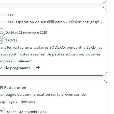
p
t
r
e
o
l
SODEXO
p
i
o
e
ODEXO - Opération de sensibilisation « Mission anti-gaspi »
s
r
d
“
e
P
Du 24 au 28 novembre 2025
l
r
'
TROYES
o
a
l
ans les restaurants scolaires SODEXO, pendant la SERD, les
c
o
t
n
lèves sont incités à réaliser de petites actions individuelles
i
g
o
e
imples qui relèvent …
n
z
(
oir le programme
:
l
à
S
a
p
O
v
r
D
i
o
E
e
PI Restauration
p
X
d
o
O
e
ampagne de communication sur la prévention du
s
–
v
d
O
aspillage alimentaire
o
e
p
t
l
é
r
Du 22 au 30 novembre 2025
'
r
e