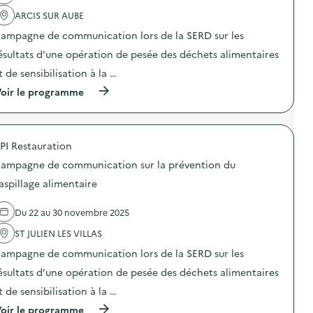
a
a
o
ARCIS SUR AUBE
c
t
r
t
i
d
ampagne de communication lors de la SERD sur les
i
o
i
o
n
ésultats d’une opération de pesée des déchets alimentaires
n
n
d
a
t de sensibilisation à la …
:
e
t
S
s
e
(
oir le programme
O
e
u
à
D
n
r
p
E
s
”
r
X
i
)
o
O
b
PI Restauration
p
–
i
o
O
ampagne de communication sur la prévention du
l
s
p
i
d
aspillage alimentaire
é
s
e
r
a
l
a
t
Du 22 au 30 novembre 2025
'
t
i
a
i
o
ST JULIEN LES VILLAS
c
o
n
t
n
ampagne de communication lors de la SERD sur les
«
i
d
M
o
ésultats d’une opération de pesée des déchets alimentaires
e
i
n
s
s
t de sensibilisation à la …
:
e
s
C
n
(
oir le programme
i