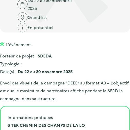
Du 22 au 30 novembre
'
c
n
n
2025
a
c
p
c
c
Grand-Est
u
r
i
c
e
En présentiel
i
p
u
i
n
a
e
l
L'évènement
c
l
i
i
l
Porteur de projet :
SDEDA
p
Typologie :
a
Date(s) :
Du 22 au 30 novembre 2025
l
Envoi des visuels de la campagne “DEEE” au format A3 – L’objectif
e
est que le maximum de partenaires affiche pendant la SERD la
campagne dans sa structure.
Informations pratiques
N
6 TER CHEMIN DES CHAMPS DE LA LO