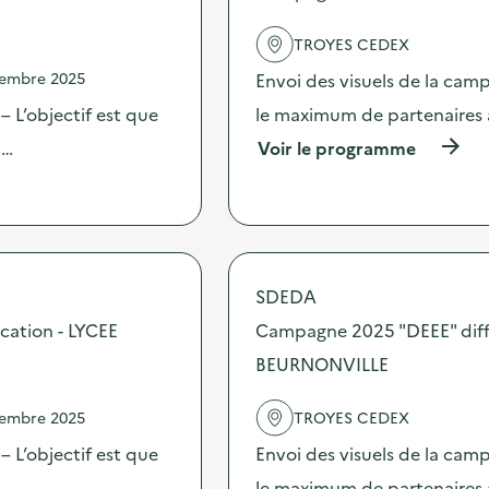
TROYES CEDEX
vembre 2025
Envoi des visuels de la cam
 L’objectif est que
le maximum de partenaires 
(
 …
Voir le programme
à
p
r
o
p
o
s
SDEDA
d
cation - LYCEE
Campagne 2025 "DEEE" diff
e
l
BEURNONVILLE
'
a
c
vembre 2025
TROYES CEDEX
t
 L’objectif est que
Envoi des visuels de la cam
i
o
 …
le maximum de partenaires 