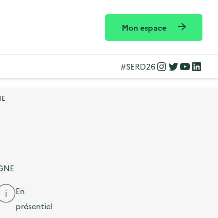
Mon espace
Instagram
Twitter
YouTube
LinkedIn
#SERD26
NE
AGNE
En
présentiel