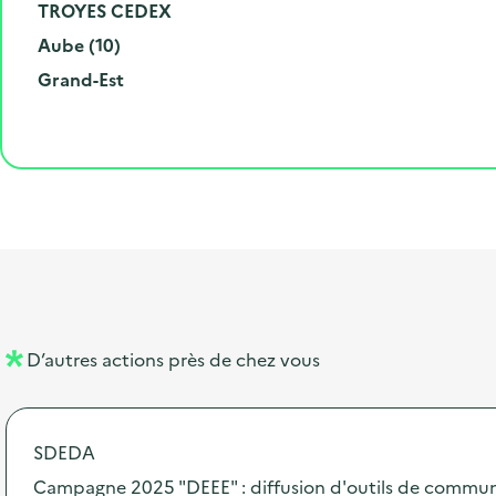
m
o
V
TROYES CEDEX
é
d
i
D
Aube (10)
r
e
l
é
R
Grand-Est
o
p
l
p
é
e
o
e
a
g
t
s
r
i
l
t
t
o
i
a
e
n
b
l
m
e
e
l
n
D’autres actions près de chez vous
l
t
é
SDEDA
d
Campagne 2025 "DEEE" : diffusion d'outils de commu
e