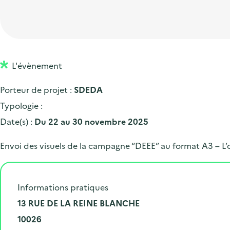
t
p
'
e
i
r
a
d
o
i
c
'
n
n
c
a
p
c
L'évènement
u
c
r
i
e
Porteur de projet :
SDEDA
c
i
p
i
Typologie :
u
n
a
l
Date(s) :
Du 22 au 30 novembre 2025
e
c
l
i
i
Envoi des visuels de la campagne “DEEE” au format A3 – L’
l
p
a
Informations pratiques
l
N
13 RUE DE LA REINE BLANCHE
e
u
C
10026