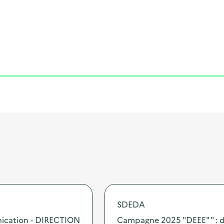
Cliquer pour afficher la carte
SDEDA
nication - DIRECTION
Campagne 2025 "DEEE" " : d