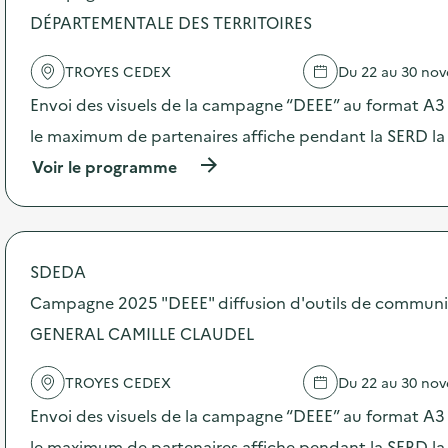
DÉPARTEMENTALE DES TERRITOIRES
l
a
TROYES CEDEX
Du 22 au 30 no
v
Envoi des visuels de la campagne “DEEE” au format A3 –
o
le maximum de partenaires affiche pendant la SERD la
i
(
Voir le programme
e
à
p
r
o
p
SDEDA
o
s
Campagne 2025 "DEEE" diffusion d'outils de communi
d
GENERAL CAMILLE CLAUDEL
e
l
'
TROYES CEDEX
Du 22 au 30 no
a
c
Envoi des visuels de la campagne “DEEE” au format A3 –
t
le maximum de partenaires affiche pendant la SERD la