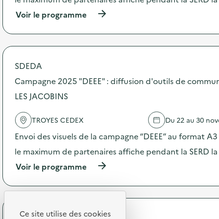
i
o
(
Voir le programme
n
à
:
p
C
r
a
o
m
p
SDEDA
p
o
a
s
Campagne 2025 "DEEE" : diffusion d'outils de commu
g
d
n
LES JACOBINS
e
e
l
2
'
TROYES CEDEX
Du 22 au 30 no
0
a
2
c
Envoi des visuels de la campagne “DEEE” au format A3 –
5
t
“
le maximum de partenaires affiche pendant la SERD la
i
D
o
(
Voir le programme
E
n
à
E
:
p
E
C
r
”
a
o
:
m
p
Ce site utilise des cookies
d
SODEXO
p