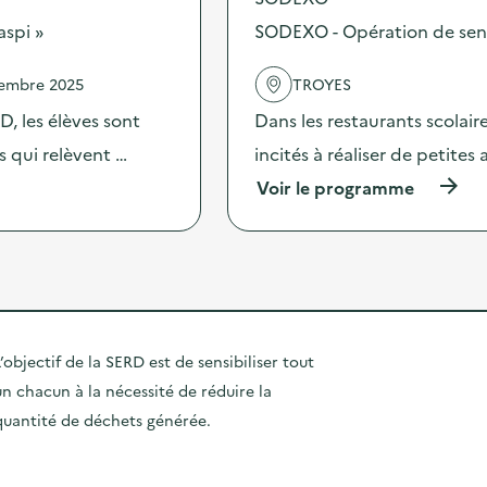
s
f
a
aspi »
SODEXO - Opération de sensib
d
f
g
e
u
n
l
s
e
vembre 2025
TROYES
'
i
2
a
, les élèves sont
Dans les restaurants scolai
o
0
c
n
2
es qui relèvent …
incités à réaliser de petites
t
d
5
i
’
“
(
Voir le programme
o
o
D
à
n
u
E
p
:
t
E
r
A
i
E
o
t
l
”
p
e
s
d
o
l
d
i
s
i
e
f
d
’objectif de la SERD est de sensibiliser tout
e
c
f
e
r
o
u
un chacun à la nécessité de réduire la
l
“
m
s
'
quantité de déchets générée.
P
m
i
a
r
u
o
c
o
n
n
t