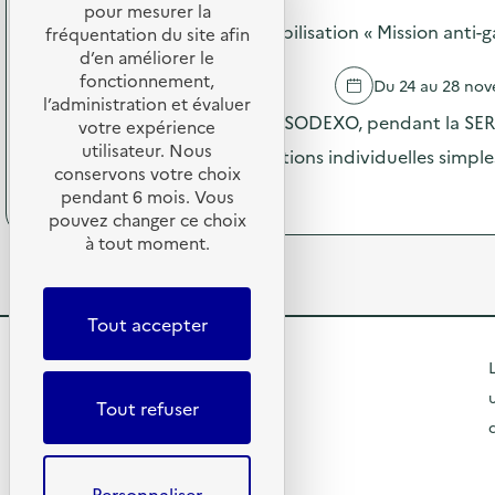
o
i
pour mesurer la
a
s
SODEXO - Opération de sensibilisation « Mission anti-g
f
fréquentation du site afin
g
d
f
d’en améliorer le
n
e
u
fonctionnement,
e
TROYES
Du 24 au 28 no
l
s
2
l’administration et évaluer
'
i
Dans les restaurants scolaires SODEXO, pendant la SERD
0
votre expérience
a
o
2
utilisateur. Nous
c
incités à réaliser de petites actions individuelles simpl
n
5
t
conservons votre choix
d
“
(
Voir le programme
i
pendant 6 mois. Vous
’
D
à
o
pouvez changer ce choix
o
E
p
n
u
à tout moment.
E
r
:
t
E
o
C
i
”
p
a
l
d
o
m
Tout accepter
s
i
s
p
d
f
d
a
R
e
L
f
e
g
c
u
l
e
n
Tout refuser
o
s
'
e
m
t
i
a
2
R
m
o
c
0
o
u
n
e
t
2
n
Personnaliser