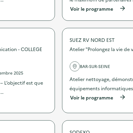
n
:
(
Voir le programme
C
à
a
p
m
r
p
o
a
p
SUEZ RV NORD EST
g
o
n
s
nication - COLLEGE
Atelier "Prolongez la vie de
e
d
2
e
0
l
BAR-SUR-SEINE
2
'
vembre 2025
5
a
Atelier nettoyage, démonstr
“
c
 L’objectif est que
D
t
équipements informatiques 
 …
E
i
(
Voir le programme
E
o
à
E
n
p
”
:
r
”
C
o
:
a
p
d
m
o
SODEXO
i
p