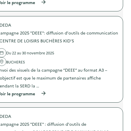
(
oir le programme
a
à
m
p
p
r
a
o
g
DEDA
p
n
o
e
ampagne 2025 "DEEE": diffusion d'outils de communication
s
d
d
 CENTRE DE LOISIRS BUCHÈRES KID'S
e
e
c
l
o
Du 22 au 30 novembre 2025
'
m
a
m
BUCHERES
c
u
t
n
nvoi des visuels de la campagne “DEEE” au format A3 –
i
i
o
’objectif est que le maximum de partenaires affiche
c
n
a
endant la SERD la …
:
t
C
i
(
oir le programme
a
o
à
m
n
p
p
s
r
a
u
o
g
DEDA
r
p
n
l
o
e
ampagne 2025 "DEEE" : diffusion d'outils de
a
s
2
p
d