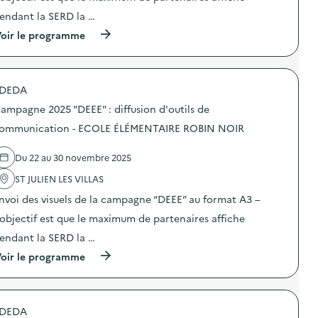
e
n
a
:
endant la SERD la …
c
:
i
d
o
C
r
i
(
oir le programme
m
a
e
f
à
m
m
)
f
p
u
p
u
r
n
a
s
o
i
g
DEDA
i
p
c
n
o
o
a
e
ampagne 2025 "DEEE" : diffusion d'outils de
n
s
t
2
d
d
ommunication - ECOLE ÉLÉMENTAIRE ROBIN NOIR
i
0
’
e
o
2
o
l
n
5
Du 22 au 30 novembre 2025
u
'
–
“
t
a
C
D
ST JULIEN LES VILLAS
i
c
E
E
l
t
N
E
nvoi des visuels de la campagne “DEEE” au format A3 –
s
i
T
E
d
o
’objectif est que le maximum de partenaires affiche
R
”
e
n
E
:
endant la SERD la …
c
:
D
d
o
C
E
i
(
oir le programme
m
a
L
f
à
m
m
O
f
p
u
p
I
u
r
n
a
S
s
o
i
g
DEDA
I
i
p
c
n