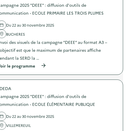
R
o
o
a
e
ampagne 2025 "DEEE" : diffusion d'outils de
S
n
s
t
2
)
d
d
ommunication - ECOLE PRIMAIRE LES TROIS PLUMES
i
0
’
e
o
2
o
l
n
5
Du 22 au 30 novembre 2025
u
'
–
“
t
a
C
D
BUCHERES
i
c
E
E
l
t
N
E
nvoi des visuels de la campagne “DEEE” au format A3 –
s
i
T
E
d
o
’objectif est que le maximum de partenaires affiche
R
”
e
n
E
d
endant la SERD la …
c
:
D
i
o
C
E
f
(
oir le programme
m
a
L
f
à
m
m
O
u
p
u
p
I
s
r
n
a
S
i
o
i
g
DEDA
I
o
p
c
n
R
n
o
a
e
ampagne 2025 "DEEE" : diffusion d'outils de
S
d
s
t
2
B
’
d
ommunication - ECOLE ÉLÉMENTAIRE PUBLIQUE
i
0
U
o
e
o
2
C
u
l
n
5
Du 22 au 30 novembre 2025
H
t
'
–
“
È
i
a
C
D
VILLEMEREUIL
R
l
c
O
E
E
s