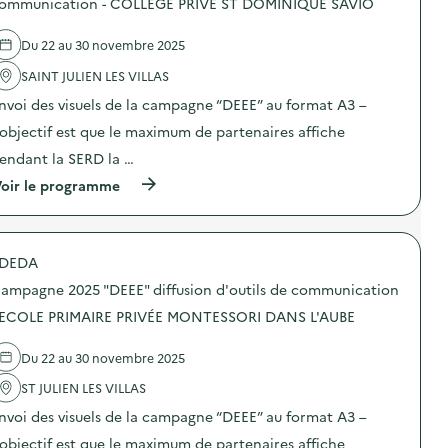
ommunication - COLLEGE PRIVE ST DOMINIQUE SAVIO
0
r
e
2
é
l
5
Du 22 au 30 novembre 2025
v
'
“
e
a
D
SAINT JULIEN LES VILLAS
n
c
E
t
t
E
nvoi des visuels de la campagne “DEEE” au format A3 –
i
i
E
o
o
’objectif est que le maximum de partenaires affiche
”
n
n
:
endant la SERD la …
d
:
d
u
C
i
(
oir le programme
g
a
f
à
a
m
f
p
s
p
u
r
p
a
s
o
i
g
DEDA
i
p
l
n
o
o
l
e
ampagne 2025 "DEEE" diffusion d'outils de communication
n
s
a
2
d
d
 ECOLE PRIMAIRE PRIVÉE MONTESSORI DANS L'AUBE
g
0
’
e
e
2
o
l
a
5
Du 22 au 30 novembre 2025
u
'
l
“
t
a
i
D
ST JULIEN LES VILLAS
i
c
m
E
l
t
e
E
nvoi des visuels de la campagne “DEEE” au format A3 –
s
i
n
E
d
o
’objectif est que le maximum de partenaires affiche
t
”