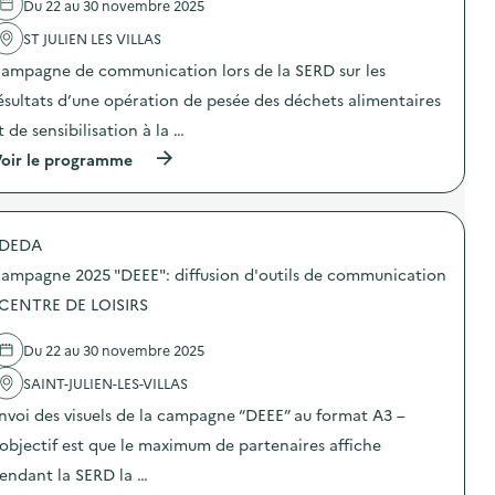
Du 22 au 30 novembre 2025
v
ST JULIEN LES VILLAS
o
ampagne de communication lors de la SERD sur les
i
ésultats d’une opération de pesée des déchets alimentaires
e
t de sensibilisation à la …
(
oir le programme
à
p
r
o
DEDA
p
o
ampagne 2025 "DEEE": diffusion d'outils de communication
s
d
 CENTRE DE LOISIRS
e
l
Du 22 au 30 novembre 2025
'
a
SAINT-JULIEN-LES-VILLAS
c
t
nvoi des visuels de la campagne “DEEE” au format A3 –
i
o
’objectif est que le maximum de partenaires affiche
n
endant la SERD la …
:
C