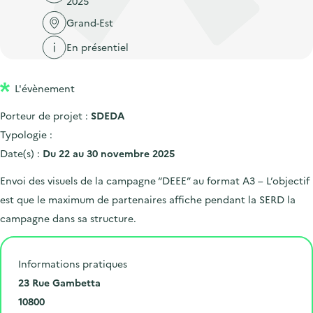
2025
'
c
n
n
a
Grand-Est
c
p
c
c
u
En présentiel
r
i
c
e
i
p
u
i
L'évènement
n
a
e
l
c
l
i
Porteur de projet :
SDEDA
i
l
Typologie :
p
Date(s) :
Du 22 au 30 novembre 2025
a
Envoi des visuels de la campagne “DEEE” au format A3 – L’objectif
l
est que le maximum de partenaires affiche pendant la SERD la
e
campagne dans sa structure.
Informations pratiques
N
23 Rue Gambetta
u
C
10800