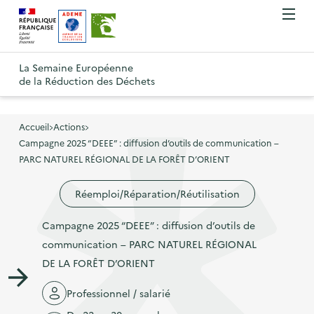
A
A
Gestion des cookies
O
R
l
l
u
e
v
l
l
R
t
r
e
e
La Semaine Européenne
e
i
o
de la Réduction des Déchets
r
r
r
t
u
l
à
a
o
r
e
l
u
u
m
Accueil
Actions
à
a
c
e
Campagne 2025 “DEEE” : diffusion d’outils de communication –
r
l
n
n
o
PARC NATUREL RÉGIONAL DE LA FORÊT D’ORIENT
à
a
u
a
n
l
p
Réemploi/Réparation/Réutilisation
v
t
a
a
i
e
p
Campagne 2025 “DEEE” : diffusion d’outils de
g
g
n
a
communication – PARC NATUREL RÉGIONAL
e
a
u
g
DE LA FORÊT D’ORIENT
d
t
p
e
'
i
r
Professionnel / salarié
d
a
o
i