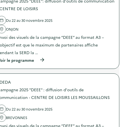
e
ampagne 2025 "DEEE": diffusion d'outils de communication
n
s
2
d
d
 CENTRE DE LOISIRS
0
’
e
2
o
l
5
Du 22 au 30 novembre 2025
u
'
“
t
a
D
ONJON
i
c
E
l
t
E
nvoi des visuels de la campagne “DEEE” au format A3 –
s
i
E
d
o
’objectif est que le maximum de partenaires affiche
”
e
n
:
endant la SERD la …
c
:
d
o
C
i
(
oir le programme
m
a
f
à
m
m
f
p
u
p
u
r
n
a
s
o
i
g
DEDA
i
p
c
n
o
o
a
e
ampagne 2025 "DEEE" : diffusion d'outils de
n
s
t
2
d
d
ommunication - CENTRE DE LOISIRS LES MOUSSAILLONS
i
0
’
e
o
2
o
l
n
5
Du 22 au 30 novembre 2025
u
'
–
“
t
a
C
D
BREVONNES
i
c
E
E
l
t
N
E
nvoi des visuels de la campagne “DEEE” au format A3 –