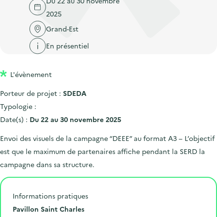
Du 22 au 30 novembre
'
c
n
n
2025
a
c
p
c
c
Grand-Est
u
r
i
c
e
En présentiel
i
p
u
i
n
a
e
l
L'évènement
c
l
i
i
l
Porteur de projet :
SDEDA
p
Typologie :
a
Date(s) :
Du 22 au 30 novembre 2025
l
Envoi des visuels de la campagne “DEEE” au format A3 – L’objectif
e
est que le maximum de partenaires affiche pendant la SERD la
campagne dans sa structure.
Informations pratiques
N
Pavillon Saint Charles