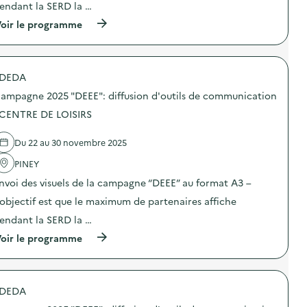
endant la SERD la …
:
C
(
oir le programme
a
à
m
p
p
r
a
o
g
DEDA
p
n
o
e
ampagne 2025 "DEEE": diffusion d'outils de communication
s
2
d
 CENTRE DE LOISIRS
0
e
2
l
5
Du 22 au 30 novembre 2025
'
“
a
D
PINEY
c
E
t
E
nvoi des visuels de la campagne “DEEE” au format A3 –
i
E
o
’objectif est que le maximum de partenaires affiche
”
n
:
endant la SERD la …
:
d
C
i
(
oir le programme
a
f
à
m
f
p
p
u
r
a
s
o
g
DEDA
i
p
n
o
o