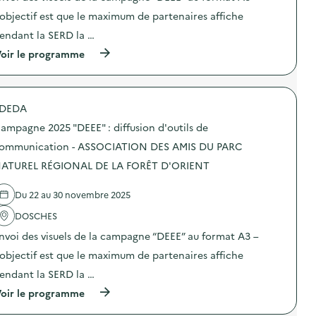
s
i
T
E
d
o
’objectif est que le maximum de partenaires affiche
R
”
e
n
E
:
endant la SERD la …
c
:
D
d
o
C
E
i
(
oir le programme
m
a
L
f
à
m
m
O
f
p
u
p
I
u
r
n
a
S
s
o
i
g
DEDA
I
i
p
c
n
R
o
o
a
e
ampagne 2025 "DEEE" : diffusion d'outils de
S
n
s
t
2
L
d
d
ommunication - ASSOCIATION DES AMIS DU PARC
i
0
E
’
e
o
2
ATUREL RÉGIONAL DE LA FORÊT D'ORIENT
S
o
l
n
5
S
u
'
–
“
A
t
a
C
D
Du 22 au 30 novembre 2025
L
i
c
E
E
A
l
t
N
E
DOSCHES
M
s
i
T
E
A
d
o
nvoi des visuels de la campagne “DEEE” au format A3 –
R
”
N
e
n
E
:
’objectif est que le maximum de partenaires affiche
D
c
:
D
d
R
o
C
E
i
endant la SERD la …
E
m
a
L
f
S
m
m
(
oir le programme
O
f
)
u
p
à
I
u
n
a
p