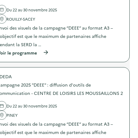
a
Du 22 au 30 novembre 2025
v
ROUILLY-SACEY
o
nvoi des visuels de la campagne “DEEE” au format A3 –
i
’objectif est que le maximum de partenaires affiche
e
endant la SERD la …
(
oir le programme
à
p
r
o
DEDA
p
o
ampagne 2025 "DEEE" : diffusion d'outils de
s
d
ommunication - CENTRE DE LOISIRS LES MOUSSAILLONS 2
e
l
Du 22 au 30 novembre 2025
'
a
PINEY
c
t
nvoi des visuels de la campagne “DEEE” au format A3 –
i
o
’objectif est que le maximum de partenaires affiche
n