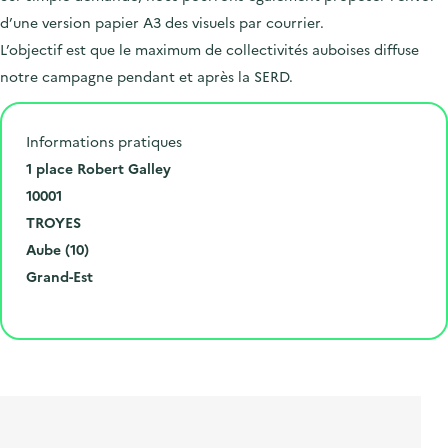
d’une version papier A3 des visuels par courrier.
L’objectif est que le maximum de collectivités auboises diffuse
notre campagne pendant et après la SERD.
Informations pratiques
N
1 place Robert Galley
u
C
10001
m
o
V
TROYES
é
d
i
D
Aube (10)
r
e
l
é
R
Grand-Est
o
p
l
p
é
Cliquer pour afficher la carte
e
o
e
a
g
t
s
r
i
l
t
t
o
i
a
e
n
b
l
m