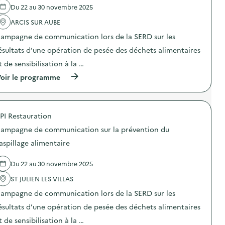
é
r
n
Du 22 au 30 novembre 2025
'
r
e
e
a
a
o
t
ARCIS SUR AUBE
c
t
r
“
t
i
d
ampagne de communication lors de la SERD sur les
D
i
o
i
E
o
n
ésultats d’une opération de pesée des déchets alimentaires
n
E
n
d
a
E
t de sensibilisation à la …
:
e
t
”
S
s
e
:
(
oir le programme
O
e
u
A
à
D
n
r
f
p
E
s
”
f
r
X
i
)
i
o
O
b
PI Restauration
c
p
–
i
h
o
O
ampagne de communication sur la prévention du
l
a
s
p
i
g
d
aspillage alimentaire
é
s
e
e
r
a
d
l
a
t
Du 22 au 30 novembre 2025
e
'
t
i
l
a
i
o
ST JULIEN LES VILLAS
a
c
o
n
c
t
n
ampagne de communication lors de la SERD sur les
«
a
i
d
M
m
o
ésultats d’une opération de pesée des déchets alimentaires
e
i
p
n
s
s
t de sensibilisation à la …
a
:
e