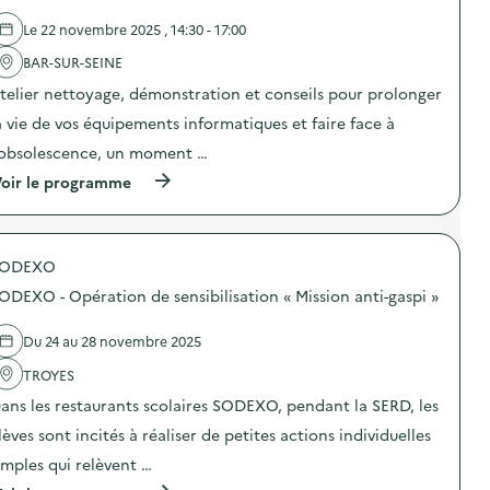
d
e
Le 22 novembre 2025 , 14:30 - 17:00
l
'
BAR-SUR-SEINE
a
telier nettoyage, démonstration et conseils pour prolonger
c
t
a vie de vos équipements informatiques et faire face à
i
o
’obsolescence, un moment …
n
(
oir le programme
:
à
C
p
a
r
m
o
p
SODEXO
p
a
o
g
ODEXO - Opération de sensibilisation « Mission anti-gaspi »
s
n
d
e
e
2
Du 24 au 28 novembre 2025
l
0
'
TROYES
2
a
5
ans les restaurants scolaires SODEXO, pendant la SERD, les
c
“
t
R
lèves sont incités à réaliser de petites actions individuelles
i
é
o
e
imples qui relèvent …
n
m