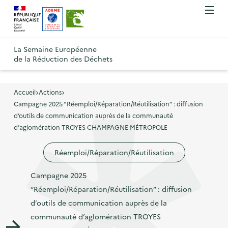
A
A
Gestion des cookies
O
R
l
l
u
e
v
l
l
R
t
r
e
e
La Semaine Européenne
e
i
o
de la Réduction des Déchets
r
r
r
t
u
l
à
a
o
r
e
l
u
u
m
Accueil
Actions
à
a
c
e
Campagne 2025 “Réemploi/Réparation/Réutilisation” : diffusion
r
l
n
n
o
d’outils de communication auprès de la communauté
à
a
u
d’aglomération TROYES CHAMPAGNE MÉTROPOLE
a
n
l
p
v
t
a
a
Réemploi/Réparation/Réutilisation
i
e
p
g
g
n
a
Campagne 2025
e
a
u
g
“Réemploi/Réparation/Réutilisation” : diffusion
d
t
p
e
d’outils de communication auprès de la
'
i
r
d
communauté d’aglomération TROYES
a
o
i