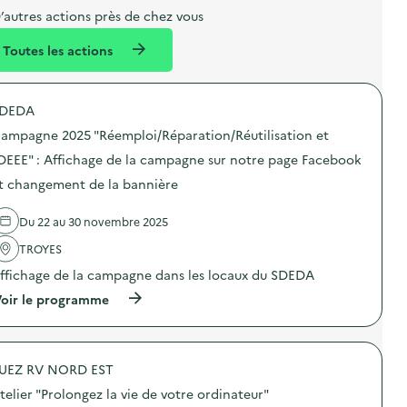
e
e
’autres actions près de chez vous
l
n
Toutes les actions
l
t
é
DEDA
d
ampagne 2025 "Réemploi/Réparation/Réutilisation et
e
DEEE" : Affichage de la campagne sur notre page Facebook
l
t changement de la bannière
a
v
Du 22 au 30 novembre 2025
o
TROYES
i
ffichage de la campagne dans les locaux du SDEDA
e
(
oir le programme
à
p
r
o
UEZ RV NORD EST
p
o
telier "Prolongez la vie de votre ordinateur"
s