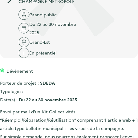
'
CHAMPAGNE MÉTROPOLE
c
n
n
a
c
Grand public
p
c
c
u
r
i
Du 22 au 30 novembre
c
e
i
p
2025
u
i
n
a
Grand-Est
e
l
c
l
i
En présentiel
i
l
p
L'évènement
a
l
Porteur de projet :
SDEDA
e
Typologie :
Date(s) :
Du 22 au 30 novembre 2025
Envoi par mail d’un Kit Collectivités
“Réemploi/Réparation/Réutilisation” comprenant 1 article web + 1
article type bulletin municipal + les visuels de la campagne.
Sur simple demande, nous pourrons également proposer l’envoi