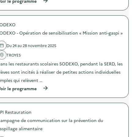
(
oir le programme
:
p
à
A
l
p
t
o
r
e
i
o
l
/
SODEXO
p
i
R
o
e
é
ODEXO - Opération de sensibilisation « Mission anti-gaspi »
s
r
p
d
“
a
e
P
Du 24 au 28 novembre 2025
r
l
r
a
'
TROYES
o
t
a
l
i
ans les restaurants scolaires SODEXO, pendant la SERD, les
c
o
o
t
n
n
lèves sont incités à réaliser de petites actions individuelles
i
g
/
o
e
imples qui relèvent …
R
n
z
é
(
oir le programme
:
l
u
à
S
a
t
p
O
v
i
r
D
i
l
o
E
e
i
PI Restauration
p
X
d
s
o
O
e
a
ampagne de communication sur la prévention du
s
–
v
t
d
O
aspillage alimentaire
o
i
e
p
t
o
l