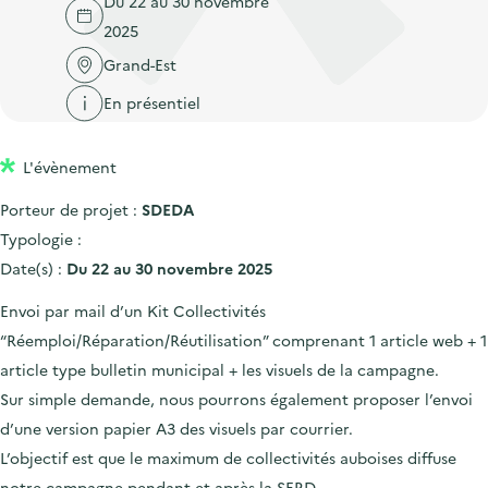
Du 22 au 30 novembre
'
c
n
n
2025
a
c
p
c
c
Grand-Est
u
r
i
c
e
En présentiel
i
p
u
i
n
a
e
l
L'évènement
c
l
i
i
l
Porteur de projet :
SDEDA
p
Typologie :
a
Date(s) :
Du 22 au 30 novembre 2025
l
Envoi par mail d’un Kit Collectivités
e
“Réemploi/Réparation/Réutilisation” comprenant 1 article web + 1
article type bulletin municipal + les visuels de la campagne.
Sur simple demande, nous pourrons également proposer l’envoi
d’une version papier A3 des visuels par courrier.
L’objectif est que le maximum de collectivités auboises diffuse
notre campagne pendant et après la SERD.