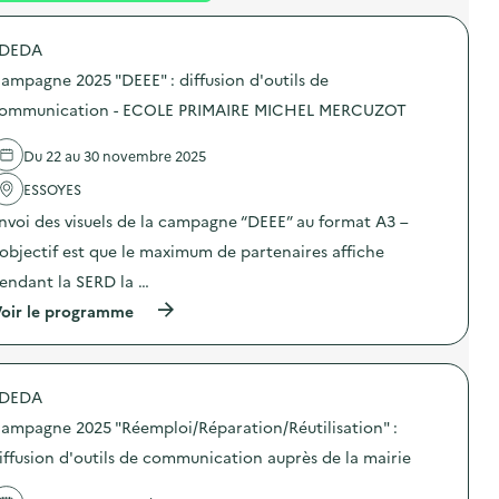
é
DEDA
d
ampagne 2025 "DEEE" : diffusion d'outils de
e
ommunication - ECOLE PRIMAIRE MICHEL MERCUZOT
l
a
Du 22 au 30 novembre 2025
v
ESSOYES
o
nvoi des visuels de la campagne “DEEE” au format A3 –
i
’objectif est que le maximum de partenaires affiche
e
endant la SERD la …
(
oir le programme
à
p
r
o
DEDA
p
o
ampagne 2025 "Réemploi/Réparation/Réutilisation" :
s
d
iffusion d'outils de communication auprès de la mairie
e
l