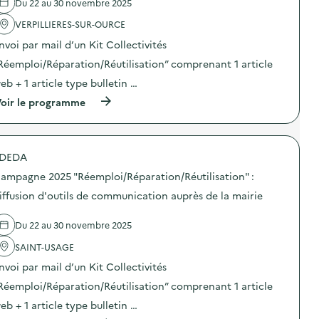
Du 22 au 30 novembre 2025
'
a
VERPILLIERES-SUR-OURCE
c
t
nvoi par mail d’un Kit Collectivités
i
o
Réemploi/Réparation/Réutilisation” comprenant 1 article
n
eb + 1 article type bulletin …
:
C
(
oir le programme
a
à
m
p
p
r
a
o
g
DEDA
p
n
o
e
ampagne 2025 "Réemploi/Réparation/Réutilisation" :
s
2
d
iffusion d'outils de communication auprès de la mairie
0
e
2
l
5
Du 22 au 30 novembre 2025
'
“
a
D
SAINT-USAGE
c
E
t
E
nvoi par mail d’un Kit Collectivités
i
E
o
Réemploi/Réparation/Réutilisation” comprenant 1 article
”
n
:
eb + 1 article type bulletin …
:
d
C