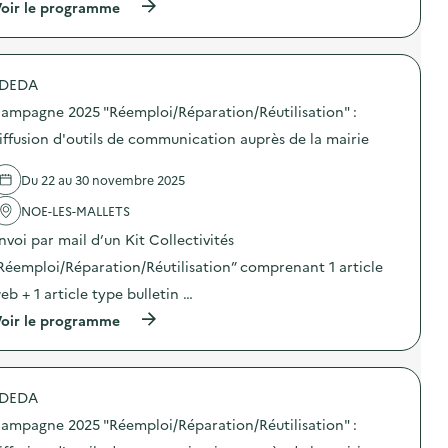
i
(
oir le programme
a
f
à
m
f
p
p
u
r
a
s
o
g
DEDA
i
p
n
o
o
e
ampagne 2025 "Réemploi/Réparation/Réutilisation" :
n
s
2
d
d
iffusion d'outils de communication auprès de la mairie
0
’
e
2
o
l
5
Du 22 au 30 novembre 2025
u
'
“
t
a
R
NOE-LES-MALLETS
i
c
é
l
t
e
nvoi par mail d’un Kit Collectivités
s
i
m
d
o
Réemploi/Réparation/Réutilisation” comprenant 1 article
p
e
n
l
eb + 1 article type bulletin …
c
:
o
o
C
i
(
oir le programme
m
a
/
à
m
m
R
p
u
p
é
r
n
a
p
o
i
g
DEDA
a
p
c
n
r
o
a
e
ampagne 2025 "Réemploi/Réparation/Réutilisation" :
a
s
t
2
t
d