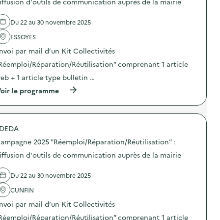
iffusion d'outils de communication auprès de la mairie
i
0
i
e
o
2
o
l
n
5
Du 22 au 30 novembre 2025
n
'
–
“
/
a
E
R
ESSOYES
R
c
C
é
é
t
O
e
nvoi par mail d’un Kit Collectivités
u
i
L
m
t
o
Réemploi/Réparation/Réutilisation” comprenant 1 article
E
p
i
n
P
l
eb + 1 article type bulletin …
l
:
R
o
i
C
I
i
(
oir le programme
s
a
M
/
à
a
m
A
R
p
t
p
I
é
r
i
a
R
p
o
o
g
DEDA
E
a
p
n
n
M
r
o
”
e
ampagne 2025 "Réemploi/Réparation/Réutilisation" :
I
a
s
:
2
C
t
d
iffusion d'outils de communication auprès de la mairie
d
0
H
i
e
i
2
E
o
l
f
5
Du 22 au 30 novembre 2025
L
n
'
f
“
M
/
a
u
R
CUNFIN
E
R
c
s
é
R
é
t
i
e
nvoi par mail d’un Kit Collectivités
C
u
i
o
m
U
t
o
Réemploi/Réparation/Réutilisation” comprenant 1 article
n
p