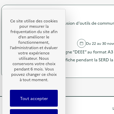
a
C
r
t
a
o
i
m
p
SDEDA
o
p
o
n
a
Ce site utilise des cookies
s
Campagne 2025 "DEEE" : diffusion d'outils de commu
s
g
pour mesurer la
d
u
n
AMADIS JAMYN
e
fréquentation du site afin
r
e
l
d’en améliorer le
l
2
'
fonctionnement,
CHAOURCE
Du 22 au 30 no
a
0
a
l’administration et évaluer
p
2
c
Envoi des visuels de la campagne “DEEE” au format A3 –
votre expérience
r
5
t
utilisateur. Nous
é
“
le maximum de partenaires affiche pendant la SERD la
i
v
D
conservons votre choix
o
(
Voir le programme
e
E
pendant 6 mois. Vous
n
à
n
E
pouvez changer ce choix
:
p
t
E
à tout moment.
C
r
i
”
a
o
o
:
m
p
n
d
p
o
d
i
Tout accepter
a
s
u
f
g
d
g
f
R
L
n
e
a
u
e