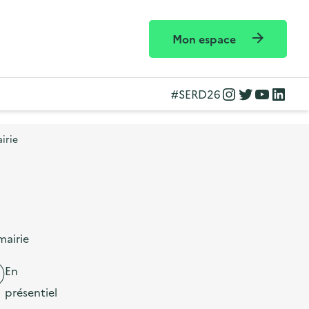
Mon espace
Instagram
Twitter
YouTube
LinkedIn
#SERD26
irie
mairie
En
présentiel