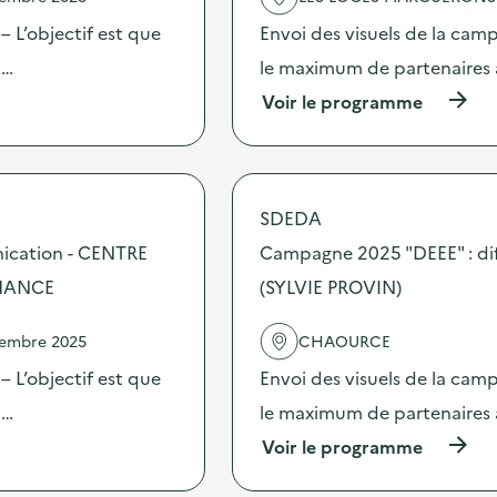
a
c
 L’objectif est que
Envoi des visuels de la cam
t
 …
le maximum de partenaires 
i
o
(
Voir le programme
n
à
:
p
C
r
a
o
m
p
SDEDA
p
o
a
s
nication - CENTRE
Campagne 2025 "DEEE" : di
g
d
n
RMANCE
(SYLVIE PROVIN)
e
e
l
2
'
vembre 2025
CHAOURCE
0
a
2
c
 L’objectif est que
Envoi des visuels de la cam
5
t
“
 …
le maximum de partenaires 
i
D
o
(
Voir le programme
E
n
à
E
:
p
E