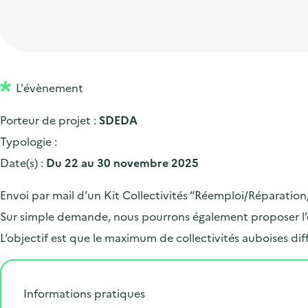
t
p
'
e
i
r
a
d
o
i
c
'
n
n
c
a
p
c
L'évènement
u
c
r
i
e
Porteur de projet :
SDEDA
c
i
p
i
Typologie :
u
n
a
l
Date(s) :
Du 22 au 30 novembre 2025
e
c
l
i
i
Envoi par mail d’un Kit Collectivités “Réemploi/Réparation/
l
p
Sur simple demande, nous pourrons également proposer l’en
a
L’objectif est que le maximum de collectivités auboises d
l
e
Informations pratiques