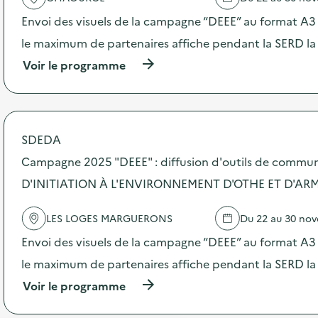
t
Envoi des visuels de la campagne “DEEE” au format A3 –
i
o
le maximum de partenaires affiche pendant la SERD la
n
:
(
Voir le programme
C
à
a
p
m
r
p
o
a
p
SDEDA
g
o
n
s
Campagne 2025 "DEEE" : diffusion d'outils de commu
e
d
D'INITIATION À L'ENVIRONNEMENT D'OTHE ET D'A
d
e
e
l
c
'
LES LOGES MARGUERONS
Du 22 au 30 no
o
a
m
c
Envoi des visuels de la campagne “DEEE” au format A3 –
m
t
le maximum de partenaires affiche pendant la SERD la
u
i
n
o
(
Voir le programme
i
n
à
c
:
p