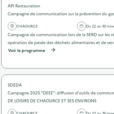
API Restauration
d
Campagne de communication sur la prévention du gasp
e
l
CHAOURCE
Du 22 au 30 no
a
Campagne de communication lors de la SERD sur les ré
v
opération de pesée des déchets alimentaires et de sensi
o
(
Voir le programme
i
à
p
e
r
o
p
o
s
SDEDA
d
Campagne 2025 "DEEE": diffusion d'outils de commun
e
l
DE LOISIRS DE CHAOURCE ET SES ENVIRONS
'
a
c
CHAOURCE
Du 22 au 30 no