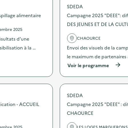
SDEDA
illage alimentaire
Campagne 2025 "DEEE": dif
DES JEUNES ET DE LA CULT
vembre 2025
CHAOURCE
sultats d’une
bilisation à la …
Envoi des visuels de la cam
le maximum de partenaires 
(
Voir le programme
à
p
r
o
p
SDEDA
o
s
ication - ACCUEIL
Campagne 2025 "DEEE" : dif
d
CHAOURCE
e
l
'
vembre 2025
LES LOGES MARGUERONS