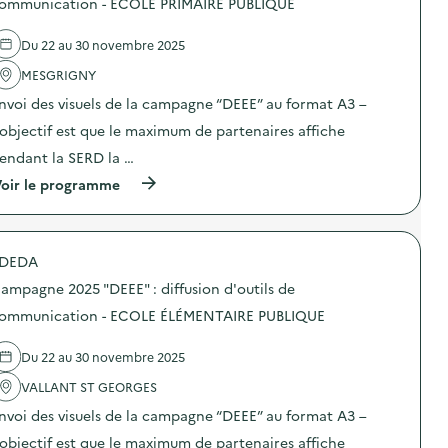
ommunication - ECOLE PRIMAIRE PUBLIQUE
i
0
’
e
o
2
o
l
n
5
Du 22 au 30 novembre 2025
u
'
–
“
t
a
C
D
MESGRIGNY
i
c
E
E
l
t
N
E
nvoi des visuels de la campagne “DEEE” au format A3 –
s
i
T
E
d
o
’objectif est que le maximum de partenaires affiche
R
”
e
n
E
:
endant la SERD la …
c
:
D
d
o
C
E
i
(
oir le programme
m
a
L
f
à
m
m
O
f
p
u
p
I
u
r
n
a
S
s
o
i
g
DEDA
I
i
p
c
n
R
o
o
a
e
ampagne 2025 "DEEE" : diffusion d'outils de
S
n
s
t
2
)
d
d
ommunication - ECOLE ÉLÉMENTAIRE PUBLIQUE
i
0
’
e
o
2
o
l
n
5
Du 22 au 30 novembre 2025
u
'
–
“
t
a
C
D
VALLANT ST GEORGES
i
c
E
E
l
t
N
E
nvoi des visuels de la campagne “DEEE” au format A3 –
s
i
T
E
d
o
’objectif est que le maximum de partenaires affiche
R
”