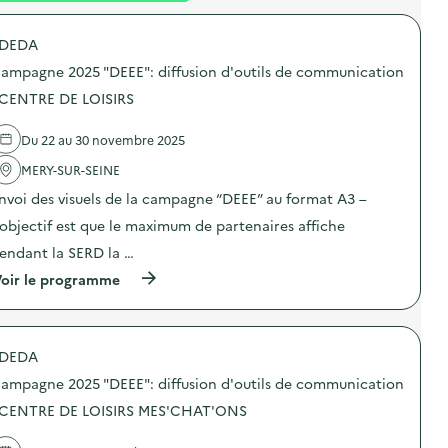
é
DEDA
d
ampagne 2025 "DEEE": diffusion d'outils de communication
e
 CENTRE DE LOISIRS
l
a
Du 22 au 30 novembre 2025
v
MERY-SUR-SEINE
o
nvoi des visuels de la campagne “DEEE” au format A3 –
i
’objectif est que le maximum de partenaires affiche
e
endant la SERD la …
(
oir le programme
à
p
r
o
DEDA
p
o
ampagne 2025 "DEEE": diffusion d'outils de communication
s
d
 CENTRE DE LOISIRS MES'CHAT'ONS
e
l