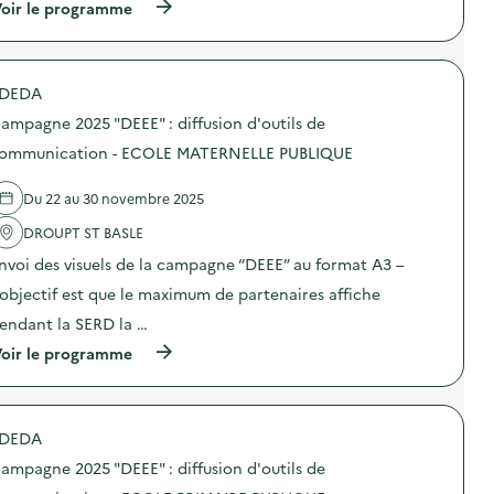
i
(
oir le programme
a
f
à
m
f
p
p
u
r
a
s
o
g
DEDA
i
p
n
o
o
e
ampagne 2025 "DEEE" : diffusion d'outils de
n
s
2
d
d
ommunication - ECOLE MATERNELLE PUBLIQUE
0
’
e
2
o
l
5
Du 22 au 30 novembre 2025
u
'
“
t
a
D
DROUPT ST BASLE
i
c
E
l
t
E
nvoi des visuels de la campagne “DEEE” au format A3 –
s
i
E
d
o
’objectif est que le maximum de partenaires affiche
”
e
n
:
endant la SERD la …
c
:
d
o
C
i
(
oir le programme
m
a
f
à
m
m
f
p
u
p
u
r
n
a
s
o
i
g
DEDA
i
p
c
n
o
o
a
e
ampagne 2025 "DEEE" : diffusion d'outils de
n
s
t
2
d
d