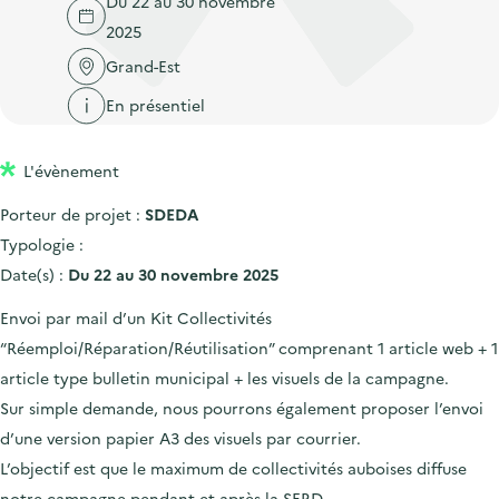
Du 22 au 30 novembre
'
c
n
n
2025
a
c
p
c
c
Grand-Est
u
r
i
c
e
En présentiel
i
p
u
i
n
a
e
l
L'évènement
c
l
i
i
l
Porteur de projet :
SDEDA
p
Typologie :
a
Date(s) :
Du 22 au 30 novembre 2025
l
Envoi par mail d’un Kit Collectivités
e
“Réemploi/Réparation/Réutilisation” comprenant 1 article web + 1
article type bulletin municipal + les visuels de la campagne.
Sur simple demande, nous pourrons également proposer l’envoi
d’une version papier A3 des visuels par courrier.
L’objectif est que le maximum de collectivités auboises diffuse
notre campagne pendant et après la SERD.