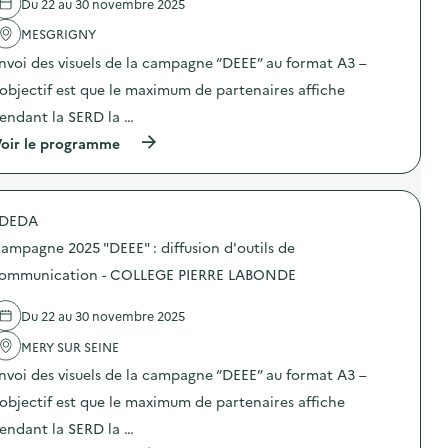
Du 22 au 30 novembre 2025
'
a
MESGRIGNY
c
t
nvoi des visuels de la campagne “DEEE” au format A3 –
i
o
’objectif est que le maximum de partenaires affiche
n
endant la SERD la …
:
C
(
oir le programme
a
à
m
p
p
r
a
o
g
DEDA
p
n
o
e
ampagne 2025 "DEEE" : diffusion d'outils de
s
2
d
ommunication - COLLEGE PIERRE LABONDE
0
e
2
l
5
Du 22 au 30 novembre 2025
'
“
a
D
MERY SUR SEINE
c
E
t
E
nvoi des visuels de la campagne “DEEE” au format A3 –
i
E
o
’objectif est que le maximum de partenaires affiche
”
n
:
endant la SERD la …
:
d
C