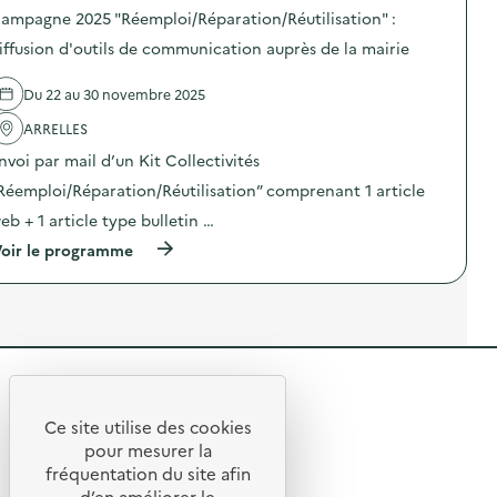
P
r
o
”
e
ampagne 2025 "Réemploi/Réparation/Réutilisation" :
U
a
s
:
2
B
t
d
iffusion d'outils de communication auprès de la mairie
d
0
L
i
e
i
2
I
o
l
f
5
Du 22 au 30 novembre 2025
Q
n
'
f
“
U
/
a
u
R
ARRELLES
E
R
c
s
é
)
é
t
i
e
nvoi par mail d’un Kit Collectivités
u
i
o
m
t
o
Réemploi/Réparation/Réutilisation” comprenant 1 article
n
p
i
n
d
l
eb + 1 article type bulletin …
l
:
’
o
i
C
o
i
(
oir le programme
s
a
u
/
à
a
m
t
R
p
t
p
i
é
r
i
a
l
p
o
o
g
s
a
p
n
n
d
r
o
”
e
e
a
s
:
2
R
c
t
d
d
0
o
i
e
i
2
e
m
o
l
Ce site utilise des cookies
f
5
R
m
n
'
t
pour mesurer la
f
“
u
/
a
u
R
e
fréquentation du site afin
o
n
R
c
s
é
i
d’en améliorer le
é
t