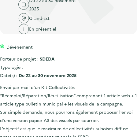
Du 22 au 30 novembre
'
c
n
n
2025
a
c
p
c
c
Grand-Est
u
r
i
c
e
En présentiel
i
p
u
i
n
a
e
l
L'évènement
c
l
i
i
l
Porteur de projet :
SDEDA
p
Typologie :
a
Date(s) :
Du 22 au 30 novembre 2025
l
Envoi par mail d’un Kit Collectivités
e
“Réemploi/Réparation/Réutilisation” comprenant 1 article web + 1
article type bulletin municipal + les visuels de la campagne.
Sur simple demande, nous pourrons également proposer l’envoi
d’une version papier A3 des visuels par courrier.
L’objectif est que le maximum de collectivités auboises diffuse
notre campagne pendant et après la SERD.