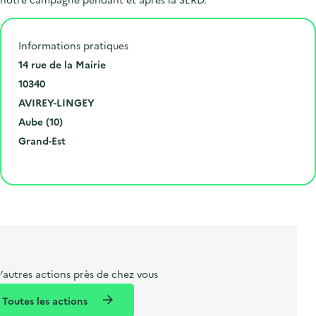
Informations pratiques
N
14 rue de la Mairie
u
C
10340
m
o
V
AVIREY-LINGEY
é
d
i
D
Aube (10)
r
e
l
é
R
Grand-Est
o
p
l
p
é
Cliquer pour afficher la carte
e
o
e
a
g
t
s
r
i
l
t
t
o
i
a
e
n
b
l
m
e
e
’autres actions près de chez vous
l
n
Toutes les actions
l
t