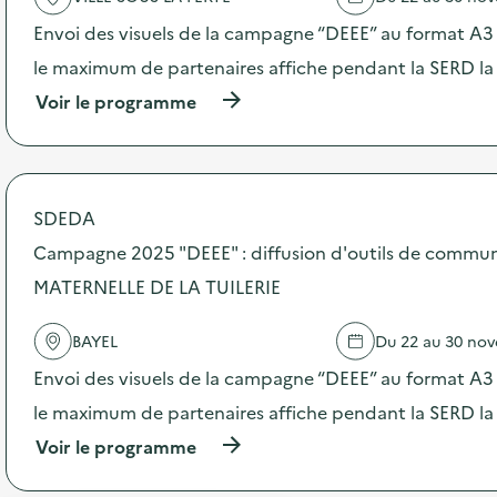
a
c
Envoi des visuels de la campagne “DEEE” au format A3 –
t
le maximum de partenaires affiche pendant la SERD la
i
o
(
Voir le programme
n
à
:
p
C
r
a
o
m
p
SDEDA
p
o
a
s
Campagne 2025 "DEEE" : diffusion d'outils de commun
g
d
n
MATERNELLE DE LA TUILERIE
e
e
l
2
'
BAYEL
Du 22 au 30 no
0
a
2
c
Envoi des visuels de la campagne “DEEE” au format A3 –
5
t
“
le maximum de partenaires affiche pendant la SERD la
i
D
o
(
Voir le programme
E
n
à
E
:
p
E