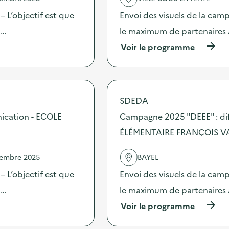
a
c
 L’objectif est que
Envoi des visuels de la cam
t
 …
le maximum de partenaires 
i
o
(
Voir le programme
n
à
:
p
C
r
a
o
m
p
SDEDA
p
o
a
s
ication - ECOLE
Campagne 2025 "DEEE" : dif
g
d
n
ÉLÉMENTAIRE FRANÇOIS V
e
e
l
2
'
vembre 2025
BAYEL
0
a
2
c
 L’objectif est que
Envoi des visuels de la cam
5
t
“
 …
le maximum de partenaires 
i
D
o
(
Voir le programme
E
n
à
E
:
p
E