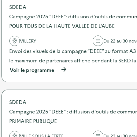
SDEDA
d
Campagne 2025 "DEEE": diffusion d'outils de commun
e
POUR TOUS DE LA HAUTE VALLEE DE L'AUBE
l
a
VILLERY
Du 22 au 30 no
v
Envoi des visuels de la campagne “DEEE” au format A3 –
o
le maximum de partenaires affiche pendant la SERD la
i
(
Voir le programme
e
à
p
r
o
p
SDEDA
o
s
Campagne 2025 "DEEE" : diffusion d'outils de commun
d
PRIMAIRE PUBLIQUE
e
l
'
VILLE SOUS LA FERTE
Du 22 au 30 no