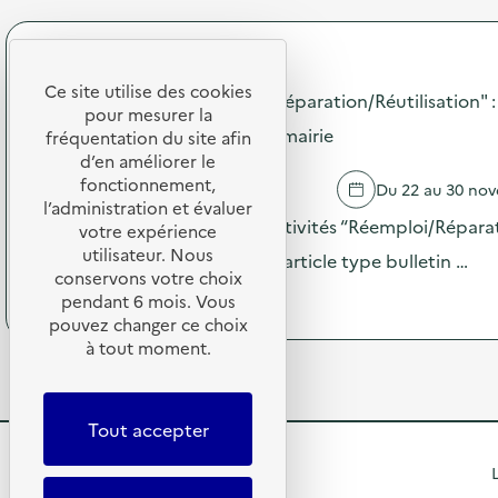
C
r
”
a
o
:
m
p
d
SDEDA
p
o
i
a
Ce site utilise des cookies
s
Campagne 2025 "Réemploi/Réparation/Réutilisation" : d
f
g
pour mesurer la
d
f
n
communication auprès de la mairie
e
fréquentation du site afin
u
e
l
d’en améliorer le
s
2
'
fonctionnement,
i
VILLE-SOUS-LA-FERTE
Du 22 au 30 no
0
a
o
l’administration et évaluer
2
c
Envoi par mail d’un Kit Collectivités “Réemploi/Réparat
n
votre expérience
5
t
d
utilisateur. Nous
“
comprenant 1 article web + 1 article type bulletin …
i
’
D
conservons votre choix
o
o
(
Voir le programme
E
pendant 6 mois. Vous
n
u
à
E
pouvez changer ce choix
:
t
p
E
à tout moment.
C
i
r
”
a
l
o
:
m
s
p
d
p
d
o
i
Tout accepter
a
e
s
f
g
c
d
f
R
L
n
o
e
u
e