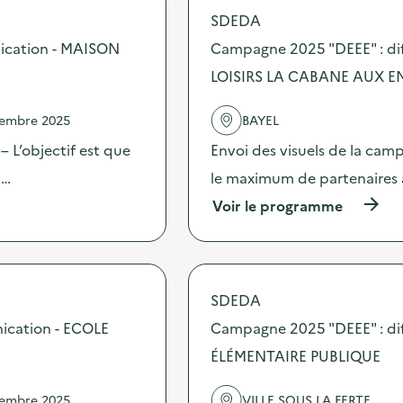
SDEDA
ication - MAISON
Campagne 2025 "DEEE" : di
LOISIRS LA CABANE AUX 
vembre 2025
BAYEL
 L’objectif est que
Envoi des visuels de la cam
 …
le maximum de partenaires 
(
Voir le programme
à
p
r
o
p
SDEDA
o
s
ication - ECOLE
Campagne 2025 "DEEE" : dif
d
ÉLÉMENTAIRE PUBLIQUE
e
l
'
vembre 2025
VILLE SOUS LA FERTE