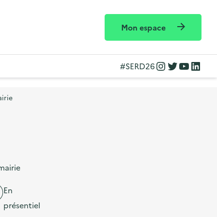
Mon espace
Instagram
Twitter
YouTube
LinkedIn
#SERD26
irie
mairie
En
présentiel