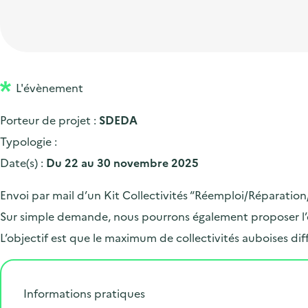
t
p
'
e
i
r
a
d
o
i
c
'
n
n
c
a
p
c
L'évènement
u
c
r
i
e
Porteur de projet :
SDEDA
c
i
p
i
Typologie :
u
n
a
l
Date(s) :
Du 22 au 30 novembre 2025
e
c
l
i
i
Envoi par mail d’un Kit Collectivités “Réemploi/Réparation/
l
p
Sur simple demande, nous pourrons également proposer l’en
a
L’objectif est que le maximum de collectivités auboises d
l
e
Informations pratiques