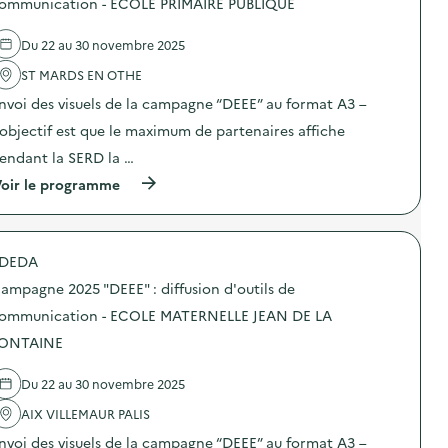
ommunication - ECOLE PRIMAIRE PUBLIQUE
g
0
’
e
e
2
o
l
a
5
Du 22 au 30 novembre 2025
u
'
l
“
t
a
i
D
ST MARDS EN OTHE
i
c
m
E
l
t
e
E
nvoi des visuels de la campagne “DEEE” au format A3 –
s
i
n
E
d
o
’objectif est que le maximum de partenaires affiche
t
”
e
n
a
:
endant la SERD la …
c
:
i
d
o
C
r
i
(
oir le programme
m
a
e
f
à
m
m
)
f
p
u
p
u
r
n
a
s
o
i
g
DEDA
i
p
c
n
o
o
a
e
ampagne 2025 "DEEE" : diffusion d'outils de
n
s
t
2
d
d
ommunication - ECOLE MATERNELLE JEAN DE LA
i
0
’
e
o
2
ONTAINE
o
l
n
5
u
'
–
“
t
a
S
D
Du 22 au 30 novembre 2025
i
c
E
E
l
t
R
E
AIX VILLEMAUR PALIS
s
i
V
E
d
o
nvoi des visuels de la campagne “DEEE” au format A3 –
I
”