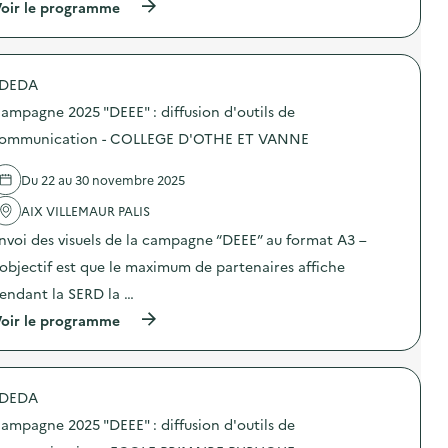
i
(
oir le programme
a
o
à
m
n
p
p
s
r
a
u
o
g
DEDA
r
p
n
l
o
e
ampagne 2025 "DEEE" : diffusion d'outils de
a
s
2
p
d
ommunication - COLLEGE D'OTHE ET VANNE
0
r
e
2
é
l
5
Du 22 au 30 novembre 2025
v
'
“
e
a
D
AIX VILLEMAUR PALIS
n
c
E
t
t
E
nvoi des visuels de la campagne “DEEE” au format A3 –
i
i
E
o
o
’objectif est que le maximum de partenaires affiche
”
n
n
:
endant la SERD la …
d
:
d
u
C
i
(
oir le programme
g
a
f
à
a
m
f
p
s
p
u
r
p
a
s
o
i
g
DEDA
i
p
l
n
o
o
l
e
ampagne 2025 "DEEE" : diffusion d'outils de
n
s
a
2
d
d