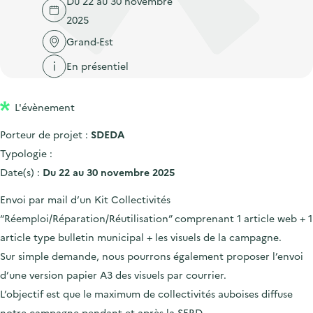
Du 22 au 30 novembre
'
c
n
n
2025
a
c
p
c
c
Grand-Est
u
r
i
c
e
En présentiel
i
p
u
i
n
a
e
l
L'évènement
c
l
i
i
l
Porteur de projet :
SDEDA
p
Typologie :
a
Date(s) :
Du 22 au 30 novembre 2025
l
Envoi par mail d’un Kit Collectivités
e
“Réemploi/Réparation/Réutilisation” comprenant 1 article web + 1
article type bulletin municipal + les visuels de la campagne.
Sur simple demande, nous pourrons également proposer l’envoi
d’une version papier A3 des visuels par courrier.
L’objectif est que le maximum de collectivités auboises diffuse
notre campagne pendant et après la SERD.