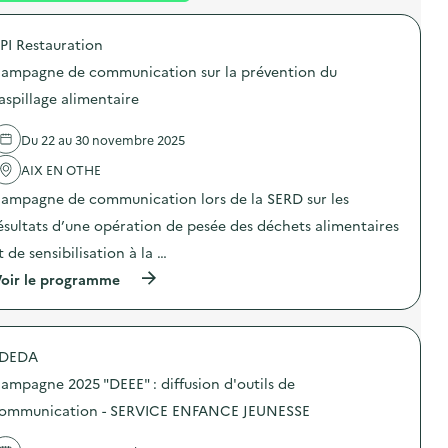
é
PI Restauration
d
ampagne de communication sur la prévention du
e
aspillage alimentaire
l
a
Du 22 au 30 novembre 2025
v
AIX EN OTHE
o
ampagne de communication lors de la SERD sur les
i
ésultats d’une opération de pesée des déchets alimentaires
e
t de sensibilisation à la …
(
oir le programme
à
p
r
o
DEDA
p
o
ampagne 2025 "DEEE" : diffusion d'outils de
s
d
ommunication - SERVICE ENFANCE JEUNESSE
e
l