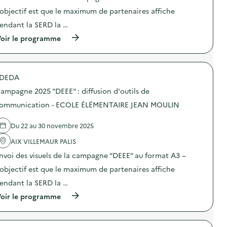
e
n
C
:
’objectif est que le maximum de partenaires affiche
c
:
E
d
o
C
E
i
endant la SERD la …
m
a
N
f
m
m
(
oir le programme
F
f
u
p
à
A
u
n
a
p
N
s
i
g
r
C
i
c
n
o
E
o
a
e
DEDA
p
J
n
t
2
o
E
d
ampagne 2025 "DEEE" : diffusion d'outils de
i
0
s
U
’
o
2
d
ommunication - ECOLE ÉLÉMENTAIRE JEAN MOULIN
N
o
n
5
e
E
u
–
“
l
S
t
G
D
Du 22 au 30 novembre 2025
'
S
i
A
E
a
E
l
L
E
AIX VILLEMAUR PALIS
c
)
s
O
E
t
d
nvoi des visuels de la campagne “DEEE” au format A3 –
T
”
i
e
H
:
o
’objectif est que le maximum de partenaires affiche
c
E
d
n
o
A
i
endant la SERD la …
:
m
R
f
C
m
(
oir le programme
M
f
a
u
à
A
u
m
n
p
N
s
p
i
r
C
i
a
c