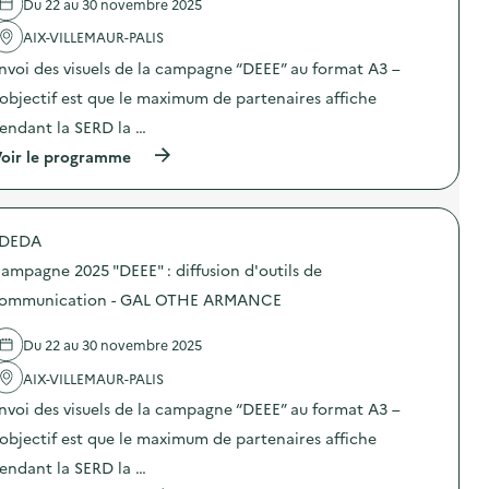
Du 22 au 30 novembre 2025
'
a
AIX-VILLEMAUR-PALIS
c
t
nvoi des visuels de la campagne “DEEE” au format A3 –
i
o
’objectif est que le maximum de partenaires affiche
n
endant la SERD la …
:
C
(
oir le programme
a
à
m
p
p
r
a
o
g
DEDA
p
n
o
e
ampagne 2025 "DEEE" : diffusion d'outils de
s
d
d
ommunication - GAL OTHE ARMANCE
e
e
c
l
o
Du 22 au 30 novembre 2025
'
m
a
m
AIX-VILLEMAUR-PALIS
c
u
t
n
nvoi des visuels de la campagne “DEEE” au format A3 –
i
i
o
’objectif est que le maximum de partenaires affiche
c
n
a
endant la SERD la …
:
t
C