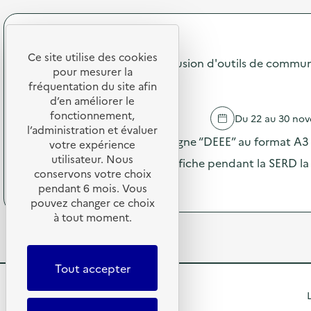
a
C
r
t
a
o
i
m
p
SDEDA
o
p
o
n
a
Ce site utilise des cookies
s
Campagne 2025 "DEEE" : diffusion d'outils de commun
s
g
pour mesurer la
d
u
n
PRIMAIRE PUBLIQUE
e
fréquentation du site afin
r
e
l
d’en améliorer le
l
2
'
fonctionnement,
POUAN LES VALLEES
Du 22 au 30 no
a
0
a
l’administration et évaluer
p
2
c
Envoi des visuels de la campagne “DEEE” au format A3 –
votre expérience
r
5
t
utilisateur. Nous
é
“
le maximum de partenaires affiche pendant la SERD la
i
v
D
conservons votre choix
o
(
Voir le programme
e
E
pendant 6 mois. Vous
n
à
n
E
pouvez changer ce choix
:
p
t
E
à tout moment.
C
r
i
”
a
o
o
:
m
p
n
d
p
o
d
i
Tout accepter
a
s
u
f
g
d
g
f
R
L
n
e
a
u
e