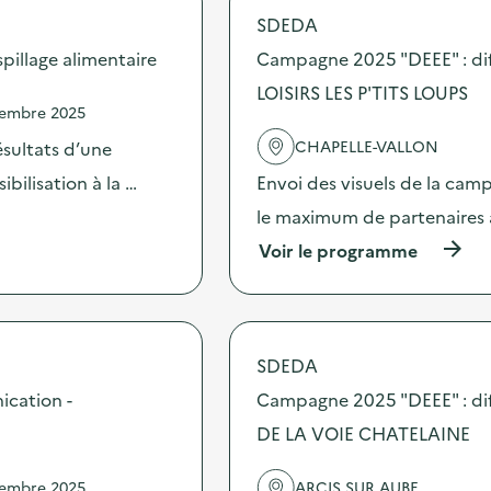
SDEDA
illage alimentaire
Campagne 2025 "DEEE" : di
LOISIRS LES P'TITS LOUPS
vembre 2025
CHAPELLE-VALLON
sultats d’une
bilisation à la …
Envoi des visuels de la cam
le maximum de partenaires 
(
Voir le programme
à
p
r
o
p
SDEDA
o
s
ication -
Campagne 2025 "DEEE" : di
d
DE LA VOIE CHATELAINE
e
l
'
vembre 2025
ARCIS SUR AUBE