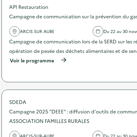
API Restauration
d
Campagne de communication sur la prévention du gasp
e
l
ARCIS SUR AUBE
Du 22 au 30 no
a
Campagne de communication lors de la SERD sur les ré
v
opération de pesée des déchets alimentaires et de sensi
o
(
Voir le programme
i
à
p
e
r
o
p
o
s
SDEDA
d
Campagne 2025 "DEEE" : diffusion d'outils de commun
e
l
ASSOCIATION FAMILLES RURALES
'
a
c
ARCIS-SUR-AUBE
Du 22 au 30 no