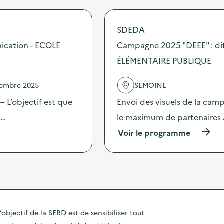
C
r
”
a
o
:
m
p
d
SDEDA
p
o
i
a
s
ication - ECOLE
Campagne 2025 "DEEE" : dif
f
g
d
f
n
ÉLÉMENTAIRE PUBLIQUE
e
u
e
l
s
2
'
i
vembre 2025
SEMOINE
0
a
o
2
c
 L’objectif est que
Envoi des visuels de la cam
n
5
t
d
“
 …
le maximum de partenaires 
i
’
D
o
o
(
Voir le programme
E
n
u
à
E
:
t
p
E
C
i
r
”
a
l
o
:
m
s
p
d
p
d
o
i
a
e
s
f
g
c
d
f
’objectif de la SERD est de sensibiliser tout
n
o
e
u
e