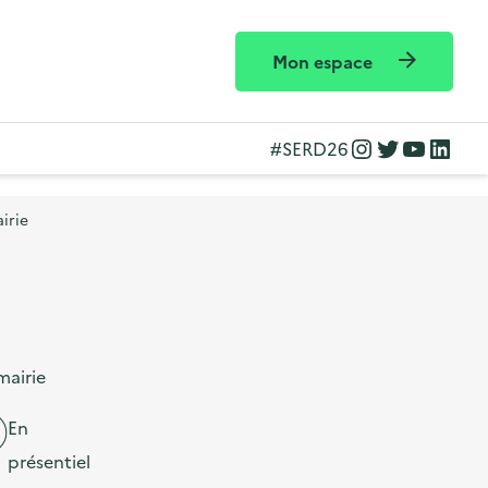
Mon espace
Instagram
Twitter
YouTube
LinkedIn
#SERD26
irie
mairie
En
présentiel