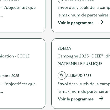
a
c
 L’objectif est que
Envoi des visuels de la cam
t
 …
le maximum de partenaires 
i
o
(
Voir le programme
n
à
:
p
C
r
a
o
m
p
SDEDA
p
o
a
s
ication - ECOLE
Campagne 2025 "DEEE" : dif
g
d
n
MATERNELLE PUBLIQUE
e
e
l
2
'
vembre 2025
ALLIBAUDIERES
0
a
2
c
 L’objectif est que
Envoi des visuels de la cam
5
t
“
 …
le maximum de partenaires 
i
D
o
(
Voir le programme
E
n
à
E
:
p
E