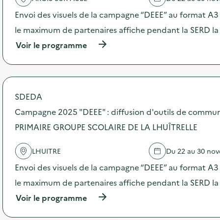
t
Envoi des visuels de la campagne “DEEE” au format A3 –
i
o
le maximum de partenaires affiche pendant la SERD la
n
:
(
Voir le programme
C
à
a
p
m
r
p
o
a
p
SDEDA
g
o
n
s
Campagne 2025 "DEEE" : diffusion d'outils de commun
e
d
PRIMAIRE GROUPE SCOLAIRE DE LA LHUÎTRELLE
d
e
e
l
c
'
LHUITRE
Du 22 au 30 no
o
a
m
c
Envoi des visuels de la campagne “DEEE” au format A3 –
m
t
le maximum de partenaires affiche pendant la SERD la
u
i
n
o
(
Voir le programme
i
n
à
c
:
p