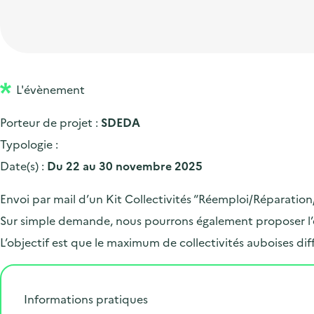
t
p
'
e
i
r
a
d
o
i
c
'
n
n
c
a
p
c
L'évènement
u
c
r
i
e
Porteur de projet :
SDEDA
c
i
p
i
Typologie :
u
n
a
l
Date(s) :
Du 22 au 30 novembre 2025
e
c
l
i
i
Envoi par mail d’un Kit Collectivités “Réemploi/Réparation/
l
p
Sur simple demande, nous pourrons également proposer l’en
a
L’objectif est que le maximum de collectivités auboises d
l
e
Informations pratiques