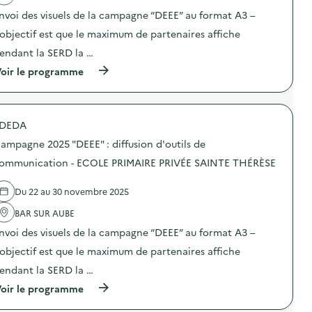
M
e
E
t
E
nvoi des visuels de la campagne “DEEE” au format A3 –
E
c
”
i
D
S
o
:
o
E
’objectif est que le maximum de partenaires affiche
)
m
d
n
L
m
i
endant la SERD la …
:
O
u
f
C
I
(
oir le programme
n
f
a
S
à
i
u
m
I
p
c
s
p
R
r
a
i
a
S
o
t
o
g
L
DEDA
p
i
n
n
E
o
o
d
e
ampagne 2025 "DEEE" : diffusion d'outils de
S
s
n
’
2
P
d
–
ommunication - ECOLE PRIMAIRE PRIVÉE SAINTE THÉRÈSE
o
0
E
e
M
u
2
T
l
A
t
5
I
Du 22 au 30 novembre 2025
'
I
i
“
T
a
S
l
D
S
BAR SUR AUBE
c
O
s
E
B
t
N
d
E
nvoi des visuels de la campagne “DEEE” au format A3 –
A
i
P
e
E
R
o
O
’objectif est que le maximum de partenaires affiche
c
”
A
n
U
o
:
L
endant la SERD la …
:
R
m
d
B
C
T
m
i
(
I
oir le programme
a
O
u
f
à
N
m
U
n
f
p
S