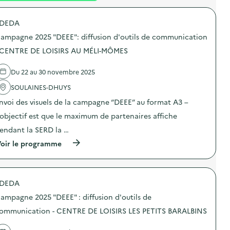
é
DEDA
d
ampagne 2025 "DEEE": diffusion d'outils de communication
e
 CENTRE DE LOISIRS AU MÉLI-MÔMES
l
a
Du 22 au 30 novembre 2025
v
SOULAINES-DHUYS
o
nvoi des visuels de la campagne “DEEE” au format A3 –
i
’objectif est que le maximum de partenaires affiche
e
endant la SERD la …
(
oir le programme
à
p
r
o
DEDA
p
o
ampagne 2025 "DEEE" : diffusion d'outils de
s
d
ommunication - CENTRE DE LOISIRS LES PETITS BARALBINS
e
l