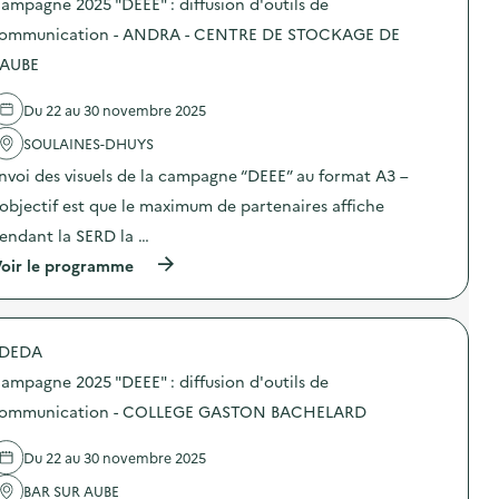
ampagne 2025 "DEEE" : diffusion d'outils de
i
0
s
’
o
2
d
ommunication - ANDRA - CENTRE DE STOCKAGE DE
o
n
5
e
u
–
“
'AUBE
l
t
C
D
'
i
E
E
a
l
Du 22 au 30 novembre 2025
N
E
c
s
T
E
t
d
SOULAINES-DHUYS
R
”
i
e
E
:
o
nvoi des visuels de la campagne “DEEE” au format A3 –
c
D
d
n
o
E
i
’objectif est que le maximum de partenaires affiche
:
m
L
f
C
m
endant la SERD la …
O
f
a
u
I
u
m
(
oir le programme
n
S
s
p
à
i
I
i
a
p
c
R
o
g
r
a
S
n
n
o
t
A
d
e
DEDA
p
i
U
’
2
o
o
ampagne 2025 "DEEE" : diffusion d'outils de
M
o
0
s
n
É
u
2
d
–
ommunication - COLLEGE GASTON BACHELARD
L
t
5
e
C
I
i
“
l
E
-
l
D
Du 22 au 30 novembre 2025
'
N
M
s
E
a
T
Ô
d
E
BAR SUR AUBE
c
R