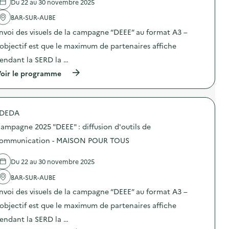
Du 22 au 30 novembre 2025
'
a
BAR-SUR-AUBE
c
t
nvoi des visuels de la campagne “DEEE” au format A3 –
i
o
’objectif est que le maximum de partenaires affiche
n
endant la SERD la …
:
C
(
oir le programme
a
à
m
p
p
r
a
o
g
DEDA
p
n
o
e
ampagne 2025 "DEEE" : diffusion d'outils de
s
2
d
ommunication - MAISON POUR TOUS
0
e
2
l
5
Du 22 au 30 novembre 2025
'
“
a
D
BAR-SUR-AUBE
c
E
t
E
nvoi des visuels de la campagne “DEEE” au format A3 –
i
E
o
’objectif est que le maximum de partenaires affiche
”
n
:
endant la SERD la …
:
d
C