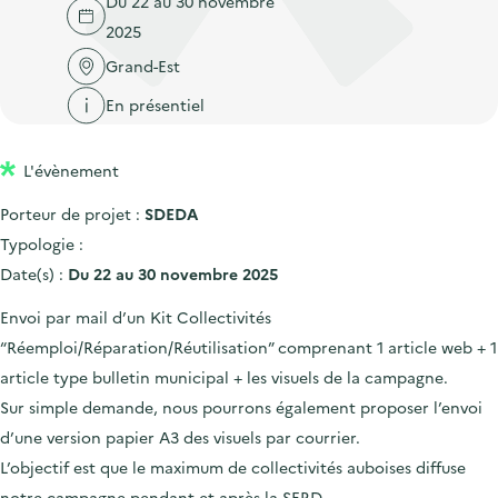
Du 22 au 30 novembre
'
c
n
n
2025
a
c
p
c
c
Grand-Est
u
r
i
c
e
En présentiel
i
p
u
i
n
a
e
l
L'évènement
c
l
i
i
l
Porteur de projet :
SDEDA
p
Typologie :
a
Date(s) :
Du 22 au 30 novembre 2025
l
Envoi par mail d’un Kit Collectivités
e
“Réemploi/Réparation/Réutilisation” comprenant 1 article web + 1
article type bulletin municipal + les visuels de la campagne.
Sur simple demande, nous pourrons également proposer l’envoi
d’une version papier A3 des visuels par courrier.
L’objectif est que le maximum de collectivités auboises diffuse
notre campagne pendant et après la SERD.