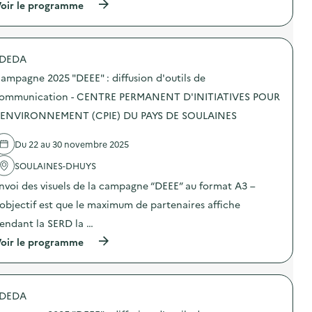
i
(
oir le programme
a
f
à
m
f
p
p
u
r
a
s
o
g
DEDA
i
p
n
o
o
e
ampagne 2025 "DEEE" : diffusion d'outils de
n
s
2
d
d
ommunication - CENTRE PERMANENT D'INITIATIVES POUR
0
’
e
2
'ENVIRONNEMENT (CPIE) DU PAYS DE SOULAINES
o
l
5
u
'
“
t
a
D
Du 22 au 30 novembre 2025
i
c
E
l
t
E
SOULAINES-DHUYS
s
i
E
d
o
nvoi des visuels de la campagne “DEEE” au format A3 –
”
e
n
:
’objectif est que le maximum de partenaires affiche
c
:
d
o
C
i
endant la SERD la …
m
a
f
m
m
(
oir le programme
f
u
p
à
u
n
a
p
s
i
g
r
i
c
n
o
o
a
e
DEDA
p
n
t
2
o
d