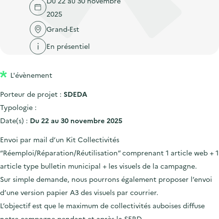
Du 22 au 30 novembre
'
c
n
n
2025
a
c
p
c
c
Grand-Est
u
r
i
c
e
En présentiel
i
p
u
i
n
a
e
l
L'évènement
c
l
i
i
l
Porteur de projet :
SDEDA
p
Typologie :
a
Date(s) :
Du 22 au 30 novembre 2025
l
Envoi par mail d’un Kit Collectivités
e
“Réemploi/Réparation/Réutilisation” comprenant 1 article web + 1
article type bulletin municipal + les visuels de la campagne.
Sur simple demande, nous pourrons également proposer l’envoi
d’une version papier A3 des visuels par courrier.
L’objectif est que le maximum de collectivités auboises diffuse
notre campagne pendant et après la SERD.