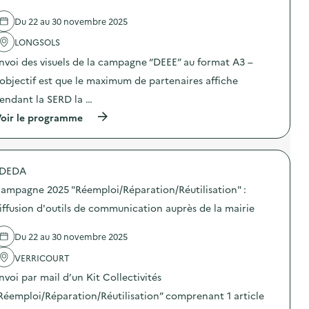
e
l
Du 22 au 30 novembre 2025
'
a
LONGSOLS
c
t
nvoi des visuels de la campagne “DEEE” au format A3 –
i
o
’objectif est que le maximum de partenaires affiche
n
endant la SERD la …
:
C
(
oir le programme
a
à
m
p
p
r
a
o
g
DEDA
p
n
o
e
ampagne 2025 "Réemploi/Réparation/Réutilisation" :
s
2
d
iffusion d'outils de communication auprès de la mairie
0
e
2
l
5
Du 22 au 30 novembre 2025
'
“
a
D
VERRICOURT
c
E
t
E
nvoi par mail d’un Kit Collectivités
i
E
o
Réemploi/Réparation/Réutilisation” comprenant 1 article
”
n