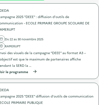
é
DEDA
d
ampagne 2025 "DEEE" : diffusion d'outils de
e
ommunication - ECOLE PRIMAIRE GROUPE SCOLAIRE DE
l
AMERUPT
a
v
Du 22 au 30 novembre 2025
o
RAMERUPT
i
nvoi des visuels de la campagne “DEEE” au format A3 –
e
’objectif est que le maximum de partenaires affiche
endant la SERD la …
(
oir le programme
à
p
r
o
DEDA
p
o
ampagne 2025 "DEEE" diffusion d'outils de communication
s
d
 ECOLE PRIMAIRE PUBLIQUE