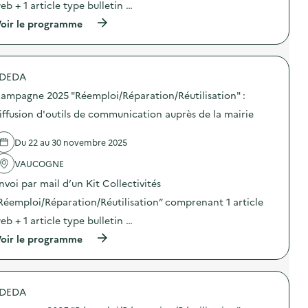
:
eb + 1 article type bulletin …
:
d
C
i
(
oir le programme
a
f
à
m
f
p
p
u
r
a
s
o
g
DEDA
i
p
n
o
o
e
ampagne 2025 "Réemploi/Réparation/Réutilisation" :
n
s
2
d
d
iffusion d'outils de communication auprès de la mairie
0
’
e
2
o
l
5
Du 22 au 30 novembre 2025
u
'
“
t
a
D
VAUCOGNE
i
c
E
l
t
E
nvoi par mail d’un Kit Collectivités
s
i
E
d
o
Réemploi/Réparation/Réutilisation” comprenant 1 article
”
e
n
d
eb + 1 article type bulletin …
c
:
i
o
C
f
(
oir le programme
m
a
f
à
m
m
u
p
u
p
s
r
n
a
i
o
i
g
DEDA
o
p
c
n
n
o