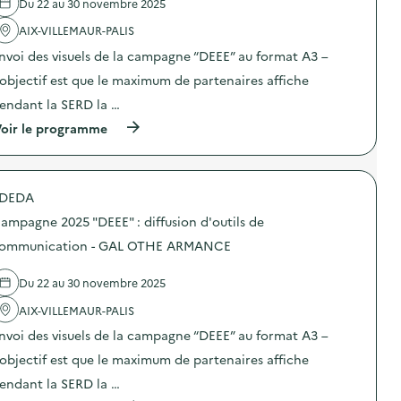
Du 22 au 30 novembre 2025
'
a
AIX-VILLEMAUR-PALIS
c
t
nvoi des visuels de la campagne “DEEE” au format A3 –
i
o
’objectif est que le maximum de partenaires affiche
n
endant la SERD la …
:
C
(
oir le programme
a
à
m
p
p
r
a
o
g
DEDA
p
n
o
e
ampagne 2025 "DEEE" : diffusion d'outils de
s
d
d
ommunication - GAL OTHE ARMANCE
e
e
c
l
o
Du 22 au 30 novembre 2025
'
m
a
m
AIX-VILLEMAUR-PALIS
c
u
t
n
nvoi des visuels de la campagne “DEEE” au format A3 –
i
i
o
’objectif est que le maximum de partenaires affiche
c
n
a
endant la SERD la …
:
t
C