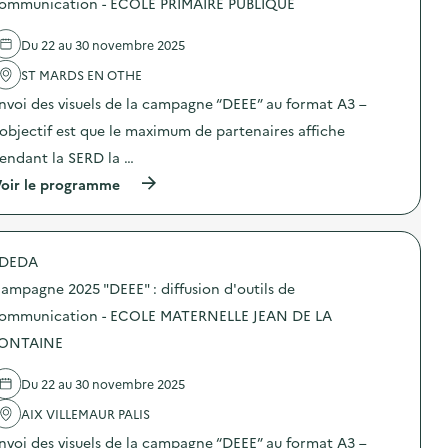
ommunication - ECOLE PRIMAIRE PUBLIQUE
g
0
’
e
e
2
o
l
a
5
Du 22 au 30 novembre 2025
u
'
l
“
t
a
i
D
ST MARDS EN OTHE
i
c
m
E
l
t
e
E
nvoi des visuels de la campagne “DEEE” au format A3 –
s
i
n
E
d
o
’objectif est que le maximum de partenaires affiche
t
”
e
n
a
:
endant la SERD la …
c
:
i
d
o
C
r
i
(
oir le programme
m
a
e
f
à
m
m
)
f
p
u
p
u
r
n
a
s
o
i
g
DEDA
i
p
c
n
o
o
a
e
ampagne 2025 "DEEE" : diffusion d'outils de
n
s
t
2
d
d
ommunication - ECOLE MATERNELLE JEAN DE LA
i
0
’
e
o
2
ONTAINE
o
l
n
5
u
'
–
“
t
a
S
D
Du 22 au 30 novembre 2025
i
c
E
E
l
t
R
E
AIX VILLEMAUR PALIS
s
i
V
E
d
o
nvoi des visuels de la campagne “DEEE” au format A3 –
I
”