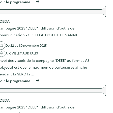
i
(
oir le programme
a
o
à
m
n
p
p
s
r
a
u
o
g
DEDA
r
p
n
l
o
e
ampagne 2025 "DEEE" : diffusion d'outils de
a
s
2
p
d
ommunication - COLLEGE D'OTHE ET VANNE
0
r
e
2
é
l
5
Du 22 au 30 novembre 2025
v
'
“
e
a
D
AIX VILLEMAUR PALIS
n
c
E
t
t
E
nvoi des visuels de la campagne “DEEE” au format A3 –
i
i
E
o
o
’objectif est que le maximum de partenaires affiche
”
n
n
:
endant la SERD la …
d
:
d
u
C
i
(
oir le programme
g
a
f
à
a
m
f
p
s
p
u
r
p
a
s
o
i
g
DEDA
i
p
l
n
o
o
l
e
ampagne 2025 "DEEE" : diffusion d'outils de
n
s
a
2
d
d