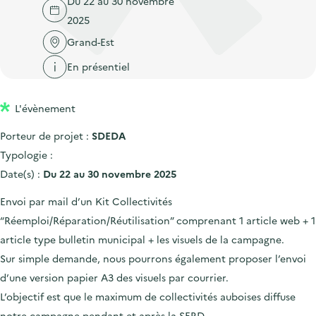
Du 22 au 30 novembre
'
c
n
n
2025
a
c
p
c
c
Grand-Est
u
r
i
c
e
En présentiel
i
p
u
i
n
a
e
l
L'évènement
c
l
i
i
l
Porteur de projet :
SDEDA
p
Typologie :
a
Date(s) :
Du 22 au 30 novembre 2025
l
Envoi par mail d’un Kit Collectivités
e
“Réemploi/Réparation/Réutilisation” comprenant 1 article web + 1
article type bulletin municipal + les visuels de la campagne.
Sur simple demande, nous pourrons également proposer l’envoi
d’une version papier A3 des visuels par courrier.
L’objectif est que le maximum de collectivités auboises diffuse
notre campagne pendant et après la SERD.