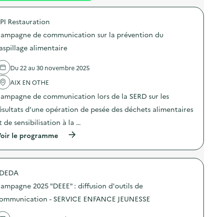
é
PI Restauration
d
ampagne de communication sur la prévention du
e
aspillage alimentaire
l
a
Du 22 au 30 novembre 2025
v
AIX EN OTHE
o
ampagne de communication lors de la SERD sur les
i
ésultats d’une opération de pesée des déchets alimentaires
e
t de sensibilisation à la …
(
oir le programme
à
p
r
o
DEDA
p
o
ampagne 2025 "DEEE" : diffusion d'outils de
s
d
ommunication - SERVICE ENFANCE JEUNESSE
e
l