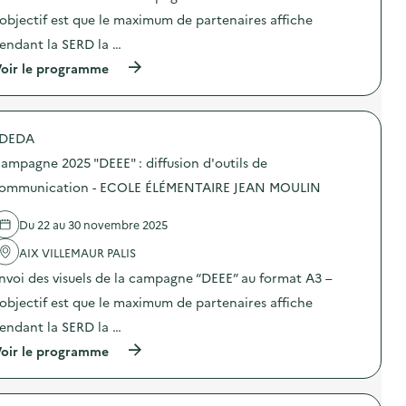
e
n
C
:
’objectif est que le maximum de partenaires affiche
c
:
E
d
o
C
E
i
endant la SERD la …
m
a
N
f
m
m
(
oir le programme
F
f
u
p
à
A
u
n
a
p
N
s
i
g
r
C
i
c
n
o
E
o
a
e
DEDA
p
J
n
t
2
o
E
d
ampagne 2025 "DEEE" : diffusion d'outils de
i
0
s
U
’
o
2
d
ommunication - ECOLE ÉLÉMENTAIRE JEAN MOULIN
N
o
n
5
e
E
u
–
“
l
S
t
G
D
Du 22 au 30 novembre 2025
'
S
i
A
E
a
E
l
L
E
AIX VILLEMAUR PALIS
c
)
s
O
E
t
d
nvoi des visuels de la campagne “DEEE” au format A3 –
T
”
i
e
H
:
o
’objectif est que le maximum de partenaires affiche
c
E
d
n
o
A
i
endant la SERD la …
:
m
R
f
C
m
(
oir le programme
M
f
a
u
à
A
u
m
n
p
N
s
p
i
r
C
i
a
c