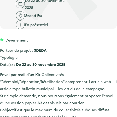
Du 22 au 30 novembre
'
c
n
n
2025
a
c
p
c
c
Grand-Est
u
r
i
c
e
En présentiel
i
p
u
i
n
a
e
l
L'évènement
c
l
i
i
l
Porteur de projet :
SDEDA
p
Typologie :
a
Date(s) :
Du 22 au 30 novembre 2025
l
Envoi par mail d’un Kit Collectivités
e
“Réemploi/Réparation/Réutilisation” comprenant 1 article web + 1
article type bulletin municipal + les visuels de la campagne.
Sur simple demande, nous pourrons également proposer l’envoi
d’une version papier A3 des visuels par courrier.
L’objectif est que le maximum de collectivités auboises diffuse
notre campagne pendant et après la SERD.