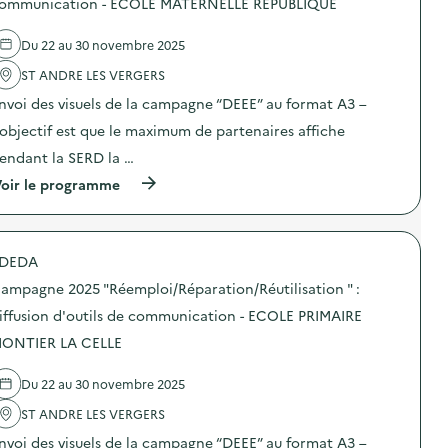
ommunication - ECOLE MATERNELLE RÉPUBLIQUE
i
0
’
e
o
2
o
l
n
5
Du 22 au 30 novembre 2025
u
'
–
“
t
a
C
D
ST ANDRE LES VERGERS
i
c
E
E
l
t
N
E
nvoi des visuels de la campagne “DEEE” au format A3 –
s
i
T
E
d
o
’objectif est que le maximum de partenaires affiche
R
”
e
n
E
:
endant la SERD la …
c
:
D
d
o
C
E
i
(
oir le programme
m
a
L
f
à
m
m
O
f
p
u
p
I
u
r
n
a
S
s
o
i
g
DEDA
I
i
p
c
n
R
o
o
a
e
ampagne 2025 "Réemploi/Réparation/Réutilisation " :
S
n
s
t
2
)
d
d
iffusion d'outils de communication - ECOLE PRIMAIRE
i
0
’
e
o
2
ONTIER LA CELLE
o
l
n
5
u
'
–
“
t
a
C
D
Du 22 au 30 novembre 2025
i
c
E
E
l
t
N
E
ST ANDRE LES VERGERS
s
i
T
E
d
o
nvoi des visuels de la campagne “DEEE” au format A3 –
R
”