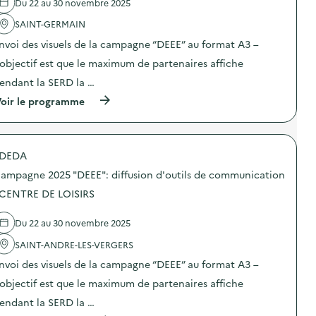
Du 22 au 30 novembre 2025
'
a
SAINT-GERMAIN
c
t
nvoi des visuels de la campagne “DEEE” au format A3 –
i
o
’objectif est que le maximum de partenaires affiche
n
endant la SERD la …
:
C
(
oir le programme
a
à
m
p
p
r
a
o
g
DEDA
p
n
o
e
ampagne 2025 "DEEE": diffusion d'outils de communication
s
2
d
 CENTRE DE LOISIRS
0
e
2
l
5
Du 22 au 30 novembre 2025
'
“
a
D
SAINT-ANDRE-LES-VERGERS
c
E
t
E
nvoi des visuels de la campagne “DEEE” au format A3 –
i
E
o
’objectif est que le maximum de partenaires affiche
”
n
:
endant la SERD la …
:
d
C