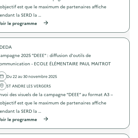
e
n
E
:
’objectif est que le maximum de partenaires affiche
c
:
D
d
o
C
E
i
endant la SERD la …
m
a
L
f
m
m
(
oir le programme
O
f
u
p
à
I
u
n
a
p
S
s
i
g
r
I
i
c
n
o
R
o
a
e
DEDA
p
S
n
t
2
o
)
d
ampagne 2025 "DEEE" : diffusion d'outils de
i
0
s
’
o
2
d
ommunication - ECOLE ÉLÉMENTAIRE PAUL MAITROT
o
n
5
e
u
–
“
l
t
C
D
Du 22 au 30 novembre 2025
'
i
E
E
a
l
N
E
ST ANDRE LES VERGERS
c
s
T
E
t
d
nvoi des visuels de la campagne “DEEE” au format A3 –
R
”
i
e
E
:
o
’objectif est que le maximum de partenaires affiche
c
D
d
n
o
E
i
endant la SERD la …
:
m
L
f
C
m
(
oir le programme
O
f
a
u
à
I
u
m
n
p
S
s
p
i
r
I
i
a
c