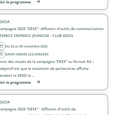
i
(
oir le programme
a
f
à
m
f
p
p
u
r
a
s
o
g
DEDA
i
p
n
o
o
e
ampagne 2025 "DEEE": diffusion d'outils de communication
n
s
2
d
d
 ESPACE ENFANCE JEUNESSE - CLUB ADOS
0
’
e
2
o
l
5
Du 22 au 30 novembre 2025
u
'
“
t
a
D
SAINT-ANDRE-LES-VERGERS
i
c
E
l
t
E
nvoi des visuels de la campagne “DEEE” au format A3 –
s
i
E
d
o
’objectif est que le maximum de partenaires affiche
”
e
n
:
endant la SERD la …
c
:
d
o
C
i
(
oir le programme
m
a
f
à
m
m
f
p
u
p
u
r
n
a
s
o
i
g
DEDA
i
p
c
n
o
o
a
e
ampagne 2025 "DEEE" : diffusion d'outils de
n
s
t
2
d
d