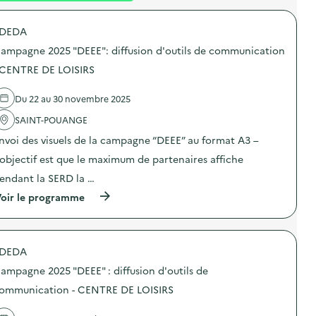
é
DEDA
d
ampagne 2025 "DEEE": diffusion d'outils de communication
e
 CENTRE DE LOISIRS
l
a
Du 22 au 30 novembre 2025
v
SAINT-POUANGE
o
nvoi des visuels de la campagne “DEEE” au format A3 –
i
’objectif est que le maximum de partenaires affiche
e
endant la SERD la …
(
oir le programme
à
p
r
o
DEDA
p
o
ampagne 2025 "DEEE" : diffusion d'outils de
s
d
ommunication - CENTRE DE LOISIRS
e
l