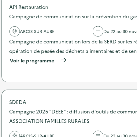
API Restauration
d
Campagne de communication sur la prévention du gasp
e
l
ARCIS SUR AUBE
Du 22 au 30 no
a
Campagne de communication lors de la SERD sur les ré
v
opération de pesée des déchets alimentaires et de sensi
o
(
Voir le programme
i
à
p
e
r
o
p
o
s
SDEDA
d
Campagne 2025 "DEEE" : diffusion d'outils de commun
e
l
ASSOCIATION FAMILLES RURALES
'
a
c
ARCIS-SUR-AUBE
Du 22 au 30 no