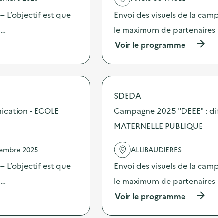
a
c
 L’objectif est que
Envoi des visuels de la cam
t
 …
le maximum de partenaires 
i
o
(
Voir le programme
n
à
:
p
C
r
a
o
m
p
SDEDA
p
o
a
s
ication - ECOLE
Campagne 2025 "DEEE" : dif
g
d
n
MATERNELLE PUBLIQUE
e
e
l
2
'
vembre 2025
ALLIBAUDIERES
0
a
2
c
 L’objectif est que
Envoi des visuels de la cam
5
t
“
 …
le maximum de partenaires 
i
D
o
(
Voir le programme
E
n
à
E
:
p
E