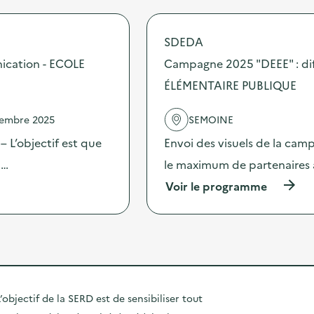
C
r
”
a
o
:
m
p
d
SDEDA
p
o
i
a
s
ication - ECOLE
Campagne 2025 "DEEE" : dif
f
g
d
f
n
ÉLÉMENTAIRE PUBLIQUE
e
u
e
l
s
2
'
i
vembre 2025
SEMOINE
0
a
o
2
c
 L’objectif est que
Envoi des visuels de la cam
n
5
t
d
“
 …
le maximum de partenaires 
i
’
D
o
o
(
Voir le programme
E
n
u
à
E
:
t
p
E
C
i
r
”
a
l
o
:
m
s
p
d
p
d
o
i
a
e
s
f
g
c
d
f
’objectif de la SERD est de sensibiliser tout
n
o
e
u
e