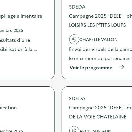
SDEDA
illage alimentaire
Campagne 2025 "DEEE" : di
LOISIRS LES P'TITS LOUPS
vembre 2025
CHAPELLE-VALLON
sultats d’une
bilisation à la …
Envoi des visuels de la cam
le maximum de partenaires 
(
Voir le programme
à
p
r
o
p
SDEDA
o
s
ication -
Campagne 2025 "DEEE" : di
d
DE LA VOIE CHATELAINE
e
l
'
vembre 2025
ARCIS SUR AUBE