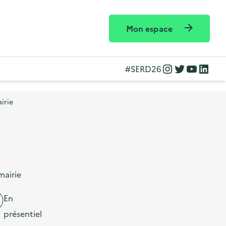
Mon espace
Instagram
Twitter
YouTube
LinkedIn
#SERD26
irie
mairie
En
présentiel