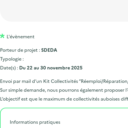
t
p
'
e
i
r
a
d
o
i
c
'
n
n
c
a
p
c
L'évènement
u
c
r
i
e
Porteur de projet :
SDEDA
c
i
p
i
Typologie :
u
n
a
l
Date(s) :
Du 22 au 30 novembre 2025
e
c
l
i
i
Envoi par mail d’un Kit Collectivités “Réemploi/Réparation/
l
p
Sur simple demande, nous pourrons également proposer l’en
a
L’objectif est que le maximum de collectivités auboises d
l
e
Informations pratiques