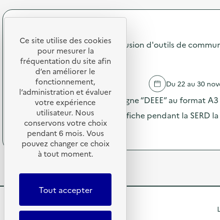
a
C
r
t
a
o
i
m
p
SDEDA
o
p
o
n
a
Ce site utilise des cookies
s
Campagne 2025 "DEEE" : diffusion d'outils de commun
s
g
pour mesurer la
d
u
n
PRIMAIRE PUBLIQUE
e
fréquentation du site afin
r
e
l
d’en améliorer le
l
2
'
fonctionnement,
POUAN LES VALLEES
Du 22 au 30 no
a
0
a
l’administration et évaluer
p
2
c
Envoi des visuels de la campagne “DEEE” au format A3 –
votre expérience
r
5
t
utilisateur. Nous
é
“
le maximum de partenaires affiche pendant la SERD la
i
v
D
conservons votre choix
o
(
Voir le programme
e
E
pendant 6 mois. Vous
n
à
n
E
pouvez changer ce choix
:
p
t
E
à tout moment.
C
r
i
”
a
o
o
:
m
p
n
d
p
o
d
i
Tout accepter
a
s
u
f
g
d
g
f
R
L
n
e
a
u
e