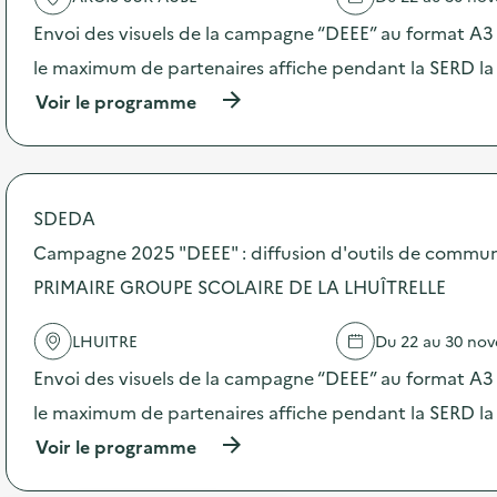
t
Envoi des visuels de la campagne “DEEE” au format A3 –
i
o
le maximum de partenaires affiche pendant la SERD la
n
:
(
Voir le programme
C
à
a
p
m
r
p
o
a
p
SDEDA
g
o
n
s
Campagne 2025 "DEEE" : diffusion d'outils de commun
e
d
PRIMAIRE GROUPE SCOLAIRE DE LA LHUÎTRELLE
d
e
e
l
c
'
LHUITRE
Du 22 au 30 no
o
a
m
c
Envoi des visuels de la campagne “DEEE” au format A3 –
m
t
le maximum de partenaires affiche pendant la SERD la
u
i
n
o
(
Voir le programme
i
n
à
c
:
p