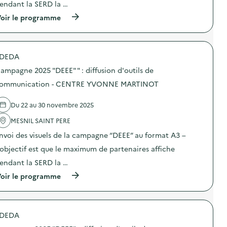
i
endant la SERD la …
a
f
m
(
oir le programme
f
p
à
u
a
p
s
g
r
i
n
o
o
e
DEDA
p
n
2
o
d
ampagne 2025 "DEEE" " : diffusion d'outils de
0
s
’
2
d
ommunication - CENTRE YVONNE MARTINOT
o
5
e
u
“
l
t
D
Du 22 au 30 novembre 2025
'
i
E
a
l
E
MESNIL SAINT PERE
c
s
E
t
d
nvoi des visuels de la campagne “DEEE” au format A3 –
”
i
e
:
o
’objectif est que le maximum de partenaires affiche
c
d
n
o
i
endant la SERD la …
:
m
f
C
m
(
oir le programme
f
a
u
à
u
m
n
p
s
p
i
r
i
a
c
o
o
g
a
DEDA
p
n
n
t
o
d