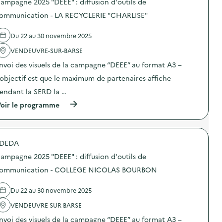
e
ampagne 2025 "DEEE" : diffusion d'outils de
i
s
’
2
o
d
ommunication - LA RECYCLERIE "CHARLISE"
o
0
n
e
u
2
–
l
t
5
A
Du 22 au 30 novembre 2025
'
i
“
S
a
l
D
S
VENDEUVRE-SUR-BARSE
c
s
E
O
t
d
E
nvoi des visuels de la campagne “DEEE” au format A3 –
C
i
e
E
I
o
’objectif est que le maximum de partenaires affiche
c
”
A
n
o
:
T
endant la SERD la …
:
m
d
I
C
m
i
(
oir le programme
O
a
u
f
à
N
m
n
f
p
T
p
i
u
r
R
a
c
s
o
A
g
a
DEDA
i
p
I
n
t
o
o
T
e
ampagne 2025 "DEEE" : diffusion d'outils de
i
n
s
D
2
o
d
d
ommunication - COLLEGE NICOLAS BOURBON
’
0
n
’
e
U
2
–
o
l
N
5
C
Du 22 au 30 novembre 2025
u
'
I
“
E
t
a
O
D
N
VENDEUVRE SUR BARSE
i
c
N
E
T
l
t
)
E
nvoi des visuels de la campagne “DEEE” au format A3 –
R