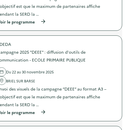
s
i
E
E
d
o
’objectif est que le maximum de partenaires affiche
”
D
e
n
”
E
endant la SERD la …
c
:
:
L
o
C
d
(
oir le programme
O
m
a
i
à
I
m
m
f
p
S
u
p
f
r
I
n
a
u
o
R
i
g
DEDA
s
p
S
c
n
i
o
)
a
e
ampagne 2025 "DEEE" : diffusion d'outils de
o
s
t
2
n
d
ommunication - ECOLE PRIMAIRE PUBLIQUE
i
0
d
e
o
2
’
l
n
5
Du 22 au 30 novembre 2025
o
'
–
“
u
a
C
D
BRIEL SUR BARSE
t
c
E
E
i
t
N
E
nvoi des visuels de la campagne “DEEE” au format A3 –
l
i
T
E
s
o
’objectif est que le maximum de partenaires affiche
R
”
d
n
E
:
endant la SERD la …
e
:
D
d
c
C
E
i
(
oir le programme
o
a
L
f
à
m
m
O
f
p
m
p
I
u
r
u
a