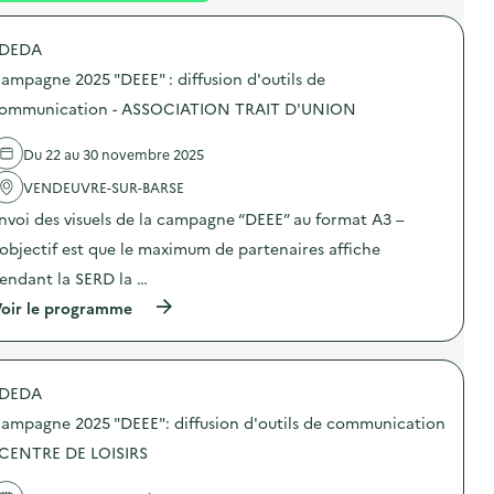
é
DEDA
d
ampagne 2025 "DEEE" : diffusion d'outils de
e
ommunication - ASSOCIATION TRAIT D'UNION
l
a
Du 22 au 30 novembre 2025
v
VENDEUVRE-SUR-BARSE
o
nvoi des visuels de la campagne “DEEE” au format A3 –
i
’objectif est que le maximum de partenaires affiche
e
endant la SERD la …
(
oir le programme
à
p
r
o
DEDA
p
o
ampagne 2025 "DEEE": diffusion d'outils de communication
s
d
 CENTRE DE LOISIRS
e
l