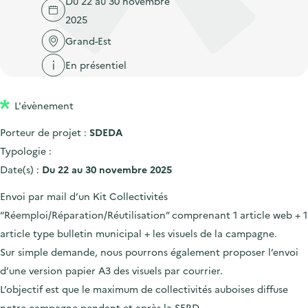
Du 22 au 30 novembre
'
c
n
n
2025
a
c
p
c
c
Grand-Est
u
r
i
c
e
En présentiel
i
p
u
i
n
a
e
l
L'évènement
c
l
i
i
l
Porteur de projet :
SDEDA
p
Typologie :
a
Date(s) :
Du 22 au 30 novembre 2025
l
Envoi par mail d’un Kit Collectivités
e
“Réemploi/Réparation/Réutilisation” comprenant 1 article web + 1
article type bulletin municipal + les visuels de la campagne.
Sur simple demande, nous pourrons également proposer l’envoi
d’une version papier A3 des visuels par courrier.
L’objectif est que le maximum de collectivités auboises diffuse
notre campagne pendant et après la SERD.