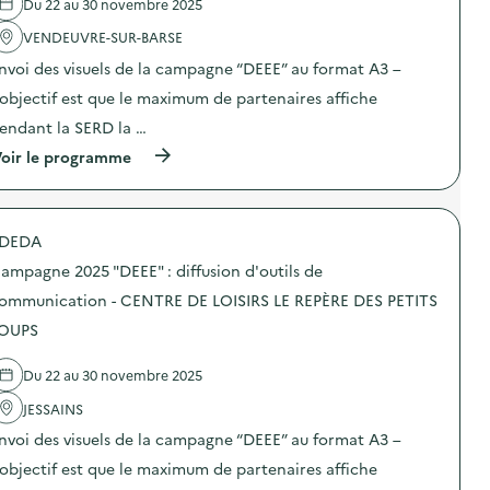
Du 22 au 30 novembre 2025
'
a
VENDEUVRE-SUR-BARSE
c
t
nvoi des visuels de la campagne “DEEE” au format A3 –
i
o
’objectif est que le maximum de partenaires affiche
n
endant la SERD la …
:
C
(
oir le programme
a
à
m
p
p
r
a
o
g
DEDA
p
n
o
e
ampagne 2025 "DEEE" : diffusion d'outils de
s
2
d
ommunication - CENTRE DE LOISIRS LE REPÈRE DES PETITS
0
e
2
OUPS
l
5
'
“
a
D
Du 22 au 30 novembre 2025
c
E
t
E
JESSAINS
i
E
o
nvoi des visuels de la campagne “DEEE” au format A3 –
”
n
:
’objectif est que le maximum de partenaires affiche
:
d
C