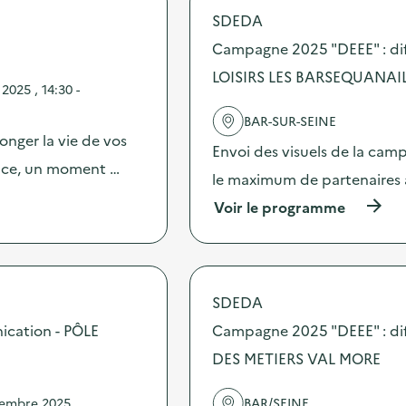
SDEDA
Campagne 2025 "DEEE" : di
LOISIRS LES BARSEQUANAI
025 , 14:30 -
BAR-SUR-SEINE
onger la vie de vos
Envoi des visuels de la cam
ence, un moment …
le maximum de partenaires 
(
Voir le programme
à
p
r
o
p
SDEDA
o
s
ication - PÔLE
Campagne 2025 "DEEE" : dif
d
DES METIERS VAL MORE
e
l
'
vembre 2025
BAR/SEINE