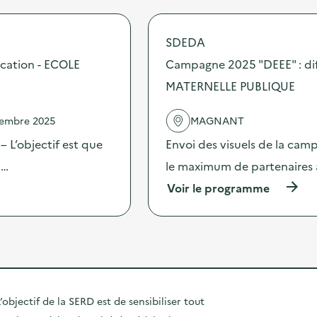
C
r
”
a
o
:
m
p
d
SDEDA
p
o
i
a
s
cation - ECOLE
Campagne 2025 "DEEE" : dif
f
g
d
f
n
MATERNELLE PUBLIQUE
e
u
e
l
s
2
'
i
vembre 2025
MAGNANT
0
a
o
2
c
 L’objectif est que
Envoi des visuels de la cam
n
5
t
d
“
 …
le maximum de partenaires 
i
’
D
o
o
(
Voir le programme
E
n
u
à
E
:
t
p
E
C
i
r
”
a
l
o
:
m
s
p
d
p
d
o
i
a
e
s
f
g
c
d
f
’objectif de la SERD est de sensibiliser tout
n
o
e
u
e