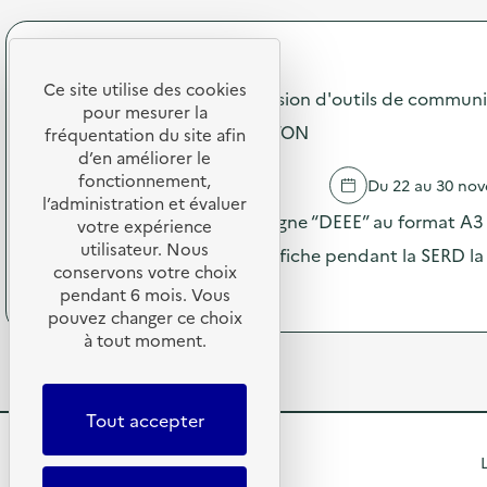
l
C
r
a
a
o
v
m
p
SDEDA
i
p
o
e
a
Ce site utilise des cookies
s
Campagne 2025 "DEEE" diffusion d'outils de communi
d
g
pour mesurer la
d
e
n
PRIMAIRE PRIVÉE HENRI BRETON
e
fréquentation du site afin
v
e
l
d’en améliorer le
o
2
'
fonctionnement,
BAR SUR SEINE
Du 22 au 30 no
t
0
a
l’administration et évaluer
r
2
c
Envoi des visuels de la campagne “DEEE” au format A3 –
votre expérience
e
5
t
utilisateur. Nous
o
“
le maximum de partenaires affiche pendant la SERD la
i
r
D
conservons votre choix
o
(
Voir le programme
d
E
pendant 6 mois. Vous
n
à
i
E
pouvez changer ce choix
:
p
n
E
à tout moment.
C
r
a
”
a
o
t
:
m
p
e
d
p
o
u
i
Tout accepter
a
s
r
f
g
d
”
f
R
L
n
e
)
u
e