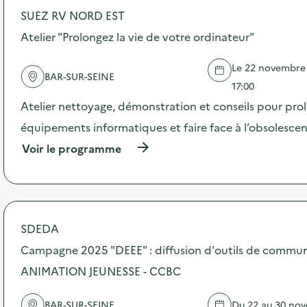
SUEZ RV NORD EST
d
Atelier "Prolongez la vie de votre ordinateur"
e
l
Le 22 novembre 2
BAR-SUR-SEINE
a
17:00
v
Atelier nettoyage, démonstration et conseils pour prol
o
équipements informatiques et faire face à l’obsolesc
i
(
Voir le programme
à
e
p
r
o
p
o
SDEDA
s
Campagne 2025 "DEEE" : diffusion d'outils de commun
d
e
ANIMATION JEUNESSE - CCBC
l
'
a
BAR-SUR-SEINE
Du 22 au 30 no