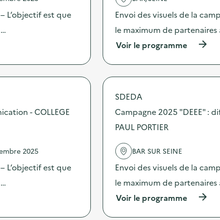
a
c
 L’objectif est que
Envoi des visuels de la cam
t
 …
le maximum de partenaires 
i
o
(
Voir le programme
n
à
:
p
C
r
a
o
m
p
SDEDA
p
o
a
s
nication - COLLEGE
Campagne 2025 "DEEE" : di
g
d
n
PAUL PORTIER
e
e
l
2
'
vembre 2025
BAR SUR SEINE
0
a
2
c
 L’objectif est que
Envoi des visuels de la cam
5
t
“
 …
le maximum de partenaires 
i
D
o
(
Voir le programme
E
n
à
E
:
p
E