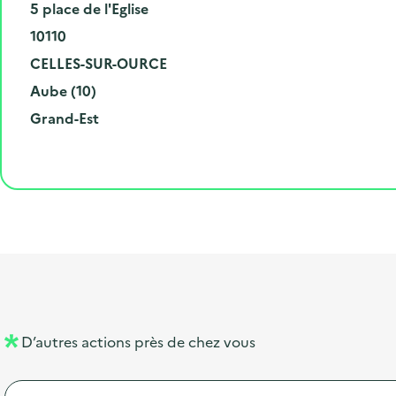
N
5 place de l'Eglise
u
C
10110
m
o
V
CELLES-SUR-OURCE
é
d
i
D
Aube (10)
r
e
l
é
R
Grand-Est
o
p
l
p
é
e
o
e
a
g
t
s
r
i
l
t
t
o
i
a
e
n
b
l
m
e
e
l
n
D’autres actions près de chez vous
l
t
é