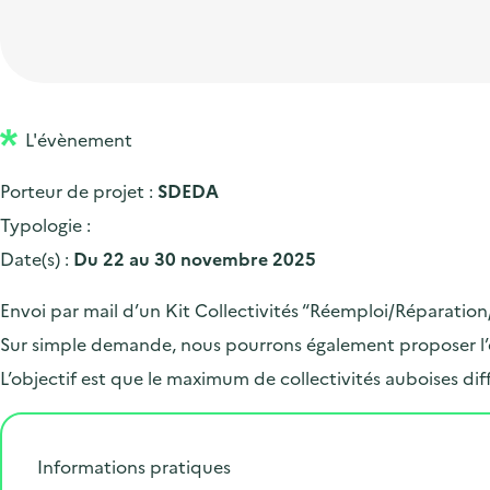
t
p
'
e
i
r
a
d
o
i
c
'
n
n
c
a
p
c
L'évènement
u
c
r
i
e
Porteur de projet :
SDEDA
c
i
p
i
Typologie :
u
n
a
l
Date(s) :
Du 22 au 30 novembre 2025
e
c
l
i
i
Envoi par mail d’un Kit Collectivités “Réemploi/Réparation/
l
p
Sur simple demande, nous pourrons également proposer l’en
a
L’objectif est que le maximum de collectivités auboises d
l
e
Informations pratiques