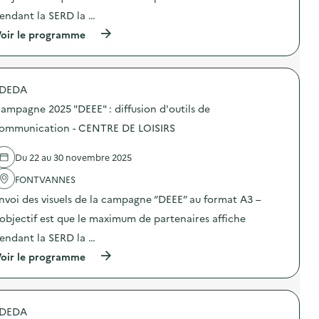
n
n
a
:
endant la SERD la …
d
:
i
d
u
C
r
i
(
oir le programme
g
a
e
f
à
a
m
)
f
p
s
p
u
r
p
a
s
o
i
g
DEDA
i
p
l
n
o
o
l
e
ampagne 2025 "DEEE" : diffusion d'outils de
n
s
a
2
d
d
ommunication - CENTRE DE LOISIRS
g
0
’
e
e
2
o
l
a
5
Du 22 au 30 novembre 2025
u
'
l
“
t
a
i
D
FONTVANNES
i
c
m
E
l
t
e
E
nvoi des visuels de la campagne “DEEE” au format A3 –
s
i
n
E
d
o
’objectif est que le maximum de partenaires affiche
t
”
e
n
a
:
endant la SERD la …
c
:
i
d
o
C
r
i
(
oir le programme
m
a
e
f
à
m
m
)
f
p
u
p
u
r
n
a
s
o
i
g
DEDA
i
p
c
n