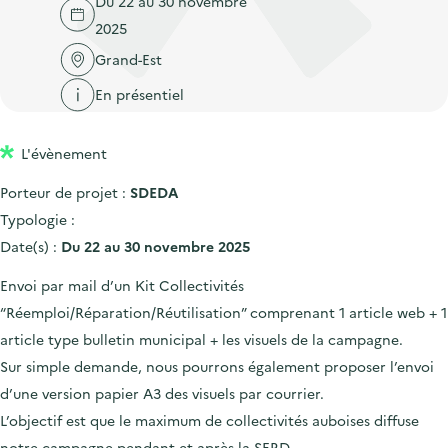
Du 22 au 30 novembre
'
c
n
n
2025
a
c
p
c
c
Grand-Est
u
r
i
c
e
En présentiel
i
p
u
i
n
a
e
l
L'évènement
c
l
i
i
l
Porteur de projet :
SDEDA
p
Typologie :
a
Date(s) :
Du 22 au 30 novembre 2025
l
Envoi par mail d’un Kit Collectivités
e
“Réemploi/Réparation/Réutilisation” comprenant 1 article web + 1
article type bulletin municipal + les visuels de la campagne.
Sur simple demande, nous pourrons également proposer l’envoi
d’une version papier A3 des visuels par courrier.
L’objectif est que le maximum de collectivités auboises diffuse
notre campagne pendant et après la SERD.