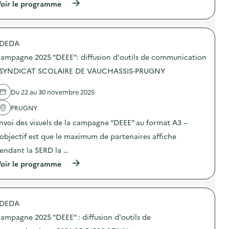
i
(
oir le programme
a
o
à
m
n
p
p
s
r
a
u
o
g
DEDA
r
p
n
l
o
e
ampagne 2025 "DEEE": diffusion d'outils de communication
a
s
d
p
d
 SYNDICAT SCOLAIRE DE VAUCHASSIS-PRUGNY
e
r
e
c
é
l
o
Du 22 au 30 novembre 2025
v
'
m
e
a
m
PRUGNY
n
c
u
t
t
n
nvoi des visuels de la campagne “DEEE” au format A3 –
i
i
i
o
o
’objectif est que le maximum de partenaires affiche
c
n
n
a
endant la SERD la …
d
:
t
u
C
i
(
oir le programme
g
a
o
à
a
m
n
p
s
p
s
r
p
a
u
o
i
g
DEDA
r
p
l
n
l
o
l
e
ampagne 2025 "DEEE" : diffusion d'outils de
a
s
a
d
p
d