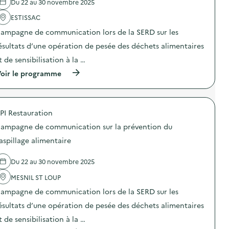
Du 22 au 30 novembre 2025
'
a
ESTISSAC
c
t
ampagne de communication lors de la SERD sur les
i
o
ésultats d’une opération de pesée des déchets alimentaires
n
t de sensibilisation à la …
:
C
(
oir le programme
a
à
m
p
p
r
a
o
g
PI Restauration
p
n
o
e
ampagne de communication sur la prévention du
s
d
d
aspillage alimentaire
e
e
c
l
o
Du 22 au 30 novembre 2025
'
m
a
m
MESNIL ST LOUP
c
u
t
n
ampagne de communication lors de la SERD sur les
i
i
o
ésultats d’une opération de pesée des déchets alimentaires
c
n
a
t de sensibilisation à la …
:
t
C