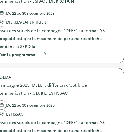
ommunication - ESPACE DIERROTAIN
g
e
r
e
e
c
é
l
a
o
Du 22 au 30 novembre 2025
v
'
l
m
e
a
i
m
DIERREY-SAINT-JULIEN
n
c
m
u
t
t
e
n
nvoi des visuels de la campagne “DEEE” au format A3 –
i
i
n
i
o
o
’objectif est que le maximum de partenaires affiche
t
c
n
n
a
a
endant la SERD la …
d
:
i
t
u
C
r
i
(
oir le programme
g
a
e
o
à
a
m
)
n
p
s
p
s
r
p
a
u
o
i
g
DEDA
r
p
l
n
l
o
l
e
ampagne 2025 "DEEE" : diffusion d'outils de
a
s
a
2
p
d
ommunication - CLUB D'ESTISSAC
g
0
r
e
e
2
é
l
a
5
Du 22 au 30 novembre 2025
v
'
l
“
e
a
i
D
ESTISSAC
n
c
m
E
t
t
e
E
nvoi des visuels de la campagne “DEEE” au format A3 –
i
i
n
E
o
o
’objectif est que le maximum de partenaires affiche
t
”