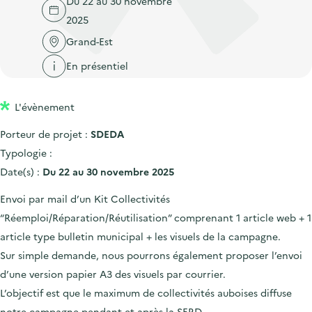
Du 22 au 30 novembre
'
c
n
n
2025
a
c
p
c
c
Grand-Est
u
r
i
c
e
En présentiel
i
p
u
i
n
a
e
l
L'évènement
c
l
i
i
l
Porteur de projet :
SDEDA
p
Typologie :
a
Date(s) :
Du 22 au 30 novembre 2025
l
Envoi par mail d’un Kit Collectivités
e
“Réemploi/Réparation/Réutilisation” comprenant 1 article web + 1
article type bulletin municipal + les visuels de la campagne.
Sur simple demande, nous pourrons également proposer l’envoi
d’une version papier A3 des visuels par courrier.
L’objectif est que le maximum de collectivités auboises diffuse
notre campagne pendant et après la SERD.