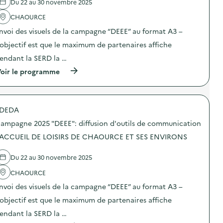
Du 22 au 30 novembre 2025
'
a
CHAOURCE
c
t
nvoi des visuels de la campagne “DEEE” au format A3 –
i
o
’objectif est que le maximum de partenaires affiche
n
endant la SERD la …
:
C
(
oir le programme
a
à
m
p
p
r
a
o
g
DEDA
p
n
o
e
ampagne 2025 "DEEE": diffusion d'outils de communication
s
d
d
 ACCUEIL DE LOISIRS DE CHAOURCE ET SES ENVIRONS
e
e
c
l
o
Du 22 au 30 novembre 2025
'
m
a
m
CHAOURCE
c
u
t
n
nvoi des visuels de la campagne “DEEE” au format A3 –
i
i
o
’objectif est que le maximum de partenaires affiche
c
n
a
endant la SERD la …
:
t
C