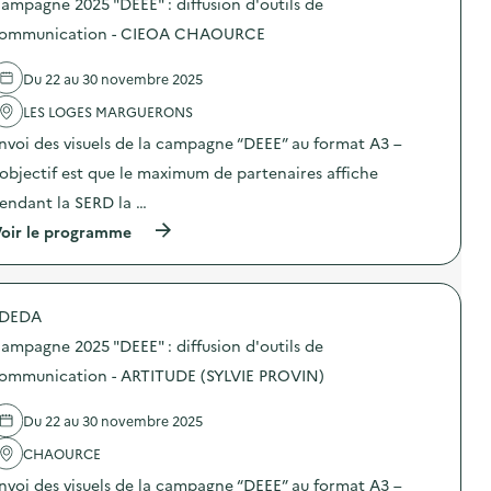
ampagne 2025 "DEEE" : diffusion d'outils de
g
0
s
’
e
2
d
ommunication - CIEOA CHAOURCE
o
a
5
e
u
l
“
l
t
i
D
Du 22 au 30 novembre 2025
'
i
m
E
a
l
e
E
LES LOGES MARGUERONS
c
s
n
E
t
d
nvoi des visuels de la campagne “DEEE” au format A3 –
t
”
i
e
a
:
o
’objectif est que le maximum de partenaires affiche
c
i
d
n
o
r
i
endant la SERD la …
:
m
e
f
C
m
(
oir le programme
)
f
a
u
à
u
m
n
p
s
p
i
r
i
a
c
o
o
g
a
DEDA
p
n
n
t
o
d
e
ampagne 2025 "DEEE" : diffusion d'outils de
i
s
’
2
o
d
ommunication - ARTITUDE (SYLVIE PROVIN)
o
0
n
e
u
2
–
l
t
5
M
Du 22 au 30 novembre 2025
'
i
“
A
a
l
D
I
CHAOURCE
c
s
E
S
t
d
E
nvoi des visuels de la campagne “DEEE” au format A3 –
O