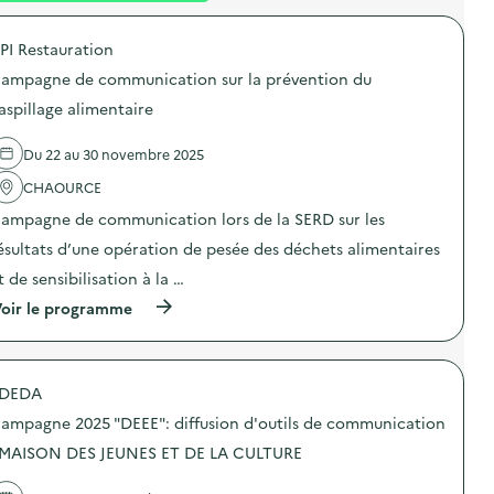
é
PI Restauration
d
ampagne de communication sur la prévention du
e
aspillage alimentaire
l
a
Du 22 au 30 novembre 2025
v
CHAOURCE
o
ampagne de communication lors de la SERD sur les
i
ésultats d’une opération de pesée des déchets alimentaires
e
t de sensibilisation à la …
(
oir le programme
à
p
r
o
DEDA
p
o
ampagne 2025 "DEEE": diffusion d'outils de communication
s
d
 MAISON DES JEUNES ET DE LA CULTURE
e
l