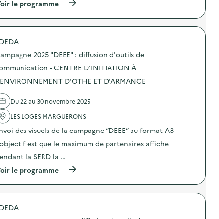
i
(
oir le programme
a
o
à
m
n
p
p
s
r
a
u
o
g
DEDA
r
p
n
l
o
e
ampagne 2025 "DEEE" : diffusion d'outils de
a
s
2
p
d
ommunication - CENTRE D'INITIATION À
0
r
e
2
'ENVIRONNEMENT D'OTHE ET D'ARMANCE
é
l
5
v
'
“
e
a
D
Du 22 au 30 novembre 2025
n
c
E
t
t
E
LES LOGES MARGUERONS
i
i
E
o
o
nvoi des visuels de la campagne “DEEE” au format A3 –
”
n
n
:
’objectif est que le maximum de partenaires affiche
d
:
d
u
C
i
endant la SERD la …
g
a
f
a
m
(
oir le programme
f
s
p
à
u
p
a
p
s
i
g
r
i
l
n
o
o
l
e
DEDA
p
n
a
2
o
d