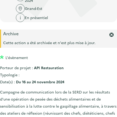
2024
'
c
n
n
a
Grand-Est
c
p
c
c
u
En présentiel
r
i
c
e
i
p
u
i
Archive
n
a
e
F
l
c
l
e
Cette action a été archivée et n'est plus mise à jour.
i
r
i
l
m
p
L'évènement
e
a
r
Porteur de projet :
API Restauration
l
l
'
Typologie :
e
a
Date(s) :
Du 16 au 24 novembre 2024
l
e
Campagne de communication lors de la SERD sur les résultats
r
d’une opération de pesée des déchets alimentaires et de
t
e
sensibilisation à la lutte contre le gaspillage alimentaire, à travers
.
des ateliers de réflexion (réunissant des chefs, diététiciens, chefs