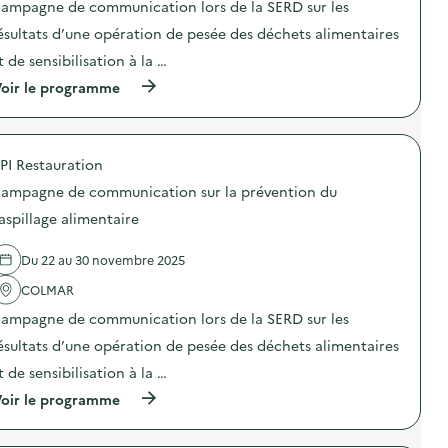
ampagne de communication lors de la SERD sur les
i
ésultats d’une opération de pesée des déchets alimentaires
e
t de sensibilisation à la …
(
oir le programme
à
p
r
o
PI Restauration
p
o
ampagne de communication sur la prévention du
s
d
aspillage alimentaire
e
l
Du 22 au 30 novembre 2025
'
a
COLMAR
c
t
ampagne de communication lors de la SERD sur les
i
o
ésultats d’une opération de pesée des déchets alimentaires
n
t de sensibilisation à la …
:
C
(
oir le programme
a
à
m
p
p
r