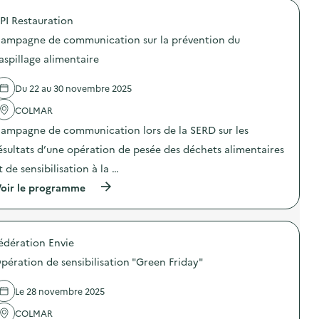
a
o
g
PI Restauration
p
n
o
e
ampagne de communication sur la prévention du
s
d
d
aspillage alimentaire
e
e
c
l
o
Du 22 au 30 novembre 2025
'
m
a
m
COLMAR
c
u
t
n
ampagne de communication lors de la SERD sur les
i
i
o
ésultats d’une opération de pesée des déchets alimentaires
c
n
a
t de sensibilisation à la …
:
t
C
i
(
oir le programme
a
o
à
m
n
p
p
s
r
a
u
o
g
édération Envie
r
p
n
l
o
e
pération de sensibilisation "Green Friday"
a
s
d
p
d
e
r
e
Le 28 novembre 2025
c
é
l
o
v
'
COLMAR
m