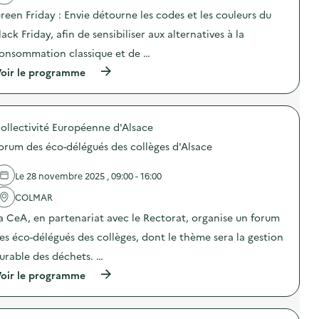
e
a
m
reen Friday : Envie détourne les codes et les couleurs du
n
c
u
t
t
n
lack Friday, afin de sensibiliser aux alternatives à la
i
i
i
o
o
onsommation classique et de …
c
n
n
a
(
oir le programme
d
:
t
à
u
C
i
p
g
a
o
r
a
m
n
o
s
p
s
ollectivité Européenne d'Alsace
p
p
a
u
o
i
g
orum des éco-délégués des collèges d'Alsace
r
s
l
n
l
d
l
e
a
e
a
d
Le 28 novembre 2025 , 09:00 - 16:00
p
l
g
e
r
'
e
COLMAR
c
é
a
a
o
v
a CeA, en partenariat avec le Rectorat, organise un forum
c
l
m
e
t
i
m
es éco-délégués des collèges, dont le thème sera la gestion
n
i
m
u
t
o
e
n
urable des déchets. …
i
n
n
i
o
(
oir le programme
:
t
c
n
à
O
a
a
d
p
p
i
t
u
r
é
r
i
g