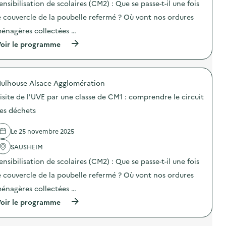
é
n
ensibilisation de scolaires (CM2) : Que se passe-t-il une fois
e
i
l
F
a
o
é
e couvercle de la poubelle refermé ? Où vont nos ordures
r
l
n
g
i
i
énagères collectées …
:
u
d
m
V
é
a
e
(
oir le programme
i
s
y
n
à
s
d
”
t
p
i
e
)
a
r
t
s
i
o
e
c
ulhouse Alsace Agglomération
r
p
g
o
e
o
u
isite de l'UVE par une classe de CM1 : comprendre le circuit
l
)
s
i
l
d
es déchets
d
è
e
é
g
l
e
e
Le 25 novembre 2025
'
d
s
a
’
d
SAUSHEIM
c
E
’
t
N
ensibilisation de scolaires (CM2) : Que se passe-t-il une fois
A
i
V
l
o
e couvercle de la poubelle refermé ? Où vont nos ordures
I
s
n
E
a
énagères collectées …
:
)
c
V
(
oir le programme
e
i
à
)
s
p
i
r