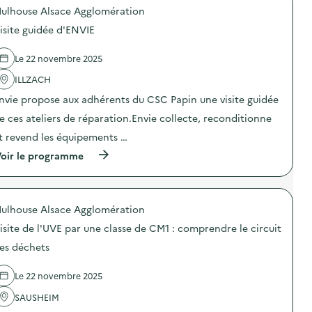
o
r
e
o
a
ulhouse Alsace Agglomération
p
a
)
n
s
o
t
s
isite guidée d'ENVIE
p
s
i
u
i
d
o
r
l
e
n
Le 22 novembre 2025
l
l
l
d
a
a
'
ILLZACH
e
p
g
a
s
r
nvie propose aux adhérents du CSC Papin une visite guidée
e
c
e
é
a
t
n
v
e ces ateliers de réparation.Envie collecte, reconditionne
l
i
s
e
i
o
i
t revend les équipements …
n
m
n
b
t
e
(
oir le programme
:
i
i
n
à
F
l
o
t
p
o
i
n
a
r
r
s
d
i
o
u
a
u
ulhouse Alsace Agglomération
r
p
m
t
g
e
o
d
i
a
isite de l'UVE par une classe de CM1 : comprendre le circuit
)
s
e
o
s
d
s
es déchets
n
p
e
é
“
i
l
c
G
l
Le 22 novembre 2025
'
o
r
l
a
-
e
a
SAUSHEIM
c
d
e
g
t