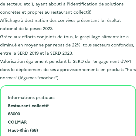
de secteur, etc.), ayant abouti à l’identification de solutions
concrètes et propres au restaurant collectif.
Affichage à destination des convives présentant le résultat
national de la pesée 2023.
Grâce aux efforts conjoints de tous, le gaspillage alimentaire a
diminué en moyenne par repas de 22%, tous secteurs confondus,
entre la SERD 2019 et la SERD 2023.
Valorisation également pendant la SERD de l’engagement d’API
dans le déploiement de ses approvisionnements en produits “hors
normes” (légumes “moches”).
Informations pratiques
N
Restaurant collectif
u
C
68000
m
o
V
COLMAR
é
d
i
D
Haut-Rhin (68)