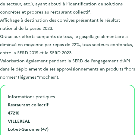
de secteur, etc.), ayant abouti à l’identification de solutions
concrètes et propres au restaurant collectif.
Affichage à destination des convives présentant le résultat
national de la pesée 2023.
Grâce aux efforts conjoints de tous, le gaspillage alimentaire a
diminué en moyenne par repas de 22%, tous secteurs confondus,
entre la SERD 2019 et la SERD 2023.
Valorisation également pendant la SERD de l’engagement d’API
dans le déploiement de ses approvisionnements en produits “hors
normes” (légumes “moches”).
Informations pratiques
N
Restaurant collectif
u
C
47210
m
o
V
VILLEREAL
é
d
i
D
Lot-et-Garonne (47)