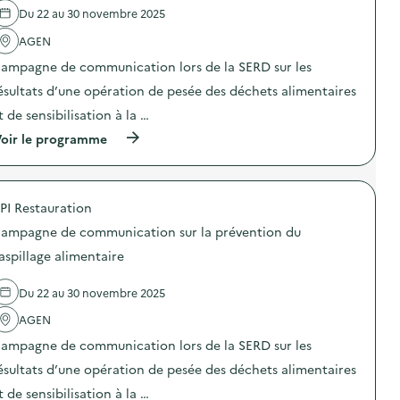
l
e
i
Du 22 au 30 novembre 2025
'
n
m
a
t
a
AGEN
c
i
t
t
o
i
ampagne de communication lors de la SERD sur les
i
n
o
o
ésultats d’une opération de pesée des déchets alimentaires
d
n
n
u
s
t de sensibilisation à la …
:
g
:
C
a
F
(
oir le programme
a
s
r
à
m
p
e
p
p
i
s
r
a
l
q
o
g
l
PI Restauration
u
p
n
a
e
o
e
ampagne de communication sur la prévention du
g
a
s
d
e
r
d
aspillage alimentaire
e
a
t
e
c
l
i
l
o
i
Du 22 au 30 novembre 2025
s
'
m
m
t
a
m
e
AGEN
i
c
u
n
q
t
n
ampagne de communication lors de la SERD sur les
t
u
i
i
a
e
o
ésultats d’une opération de pesée des déchets alimentaires
c
i
p
n
a
r
t de sensibilisation à la …
a
: