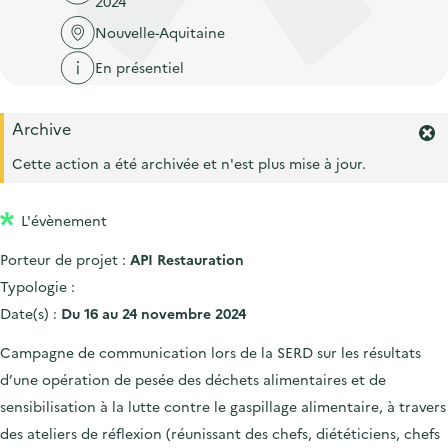
2024
'
c
n
n
a
Nouvelle-Aquitaine
c
p
c
c
u
En présentiel
r
i
c
e
i
p
u
i
Archive
n
a
e
F
l
c
l
e
Cette action a été archivée et n'est plus mise à jour.
i
r
i
l
m
p
L'évènement
e
a
r
Porteur de projet :
API Restauration
l
l
'
Typologie :
e
a
Date(s) :
Du 16 au 24 novembre 2024
l
e
Campagne de communication lors de la SERD sur les résultats
r
d’une opération de pesée des déchets alimentaires et de
t
e
sensibilisation à la lutte contre le gaspillage alimentaire, à travers
.
des ateliers de réflexion (réunissant des chefs, diététiciens, chefs