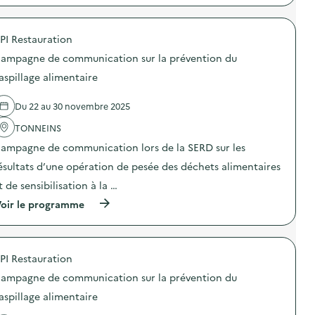
a
p
g
r
n
o
e
PI Restauration
p
d
o
ampagne de communication sur la prévention du
e
s
c
d
aspillage alimentaire
o
e
m
l
m
Du 22 au 30 novembre 2025
'
u
a
n
TONNEINS
c
i
t
ampagne de communication lors de la SERD sur les
c
i
a
o
ésultats d’une opération de pesée des déchets alimentaires
t
n
i
t de sensibilisation à la …
:
o
J
(
oir le programme
n
o
à
s
u
p
u
r
r
r
n
o
l
é
PI Restauration
p
a
e
o
p
d
ampagne de communication sur la prévention du
s
r
’
d
aspillage alimentaire
é
a
e
v
n