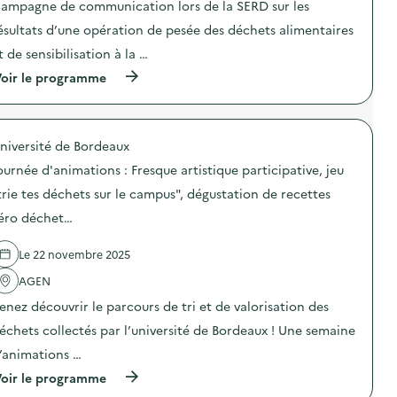
ampagne de communication lors de la SERD sur les
i
ésultats d’une opération de pesée des déchets alimentaires
e
t de sensibilisation à la …
(
oir le programme
à
p
r
o
niversité de Bordeaux
p
o
ournée d'animations : Fresque artistique participative, jeu
s
d
trie tes déchets sur le campus", dégustation de recettes
e
éro déchet…
l
'
a
Le 22 novembre 2025
c
t
AGEN
i
o
enez découvrir le parcours de tri et de valorisation des
n
échets collectés par l’université de Bordeaux ! Une semaine
:
C
’animations …
a
m
(
oir le programme
p
à