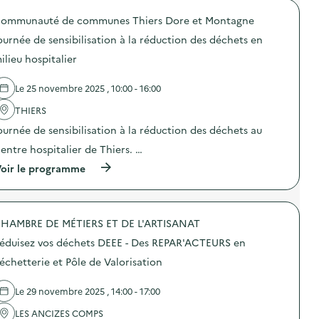
a
o
g
ommunauté de communes Thiers Dore et Montagne
p
n
o
e
ournée de sensibilisation à la réduction des déchets en
s
d
d
ilieu hospitalier
e
e
c
l
o
Le 25 novembre 2025 , 10:00 - 16:00
'
m
a
m
THIERS
c
u
t
n
ournée de sensibilisation à la réduction des déchets au
i
i
o
entre hospitalier de Thiers. …
c
n
a
(
oir le programme
:
t
à
J
i
p
e
o
r
u
n
o
-
s
HAMBRE DE MÉTIERS ET DE L'ARTISANAT
p
c
u
o
o
éduisez vos déchets DEEE - Des REPAR'ACTEURS en
r
s
n
l
d
c
échetterie et Pôle de Valorisation
a
e
o
p
l
u
r
Le 29 novembre 2025 , 14:00 - 17:00
'
r
é
a
s
v
LES ANCIZES COMPS
c
“