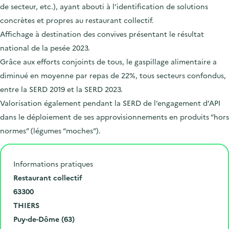
de secteur, etc.), ayant abouti à l’identification de solutions
concrètes et propres au restaurant collectif.
Affichage à destination des convives présentant le résultat
national de la pesée 2023.
Grâce aux efforts conjoints de tous, le gaspillage alimentaire a
diminué en moyenne par repas de 22%, tous secteurs confondus,
entre la SERD 2019 et la SERD 2023.
Valorisation également pendant la SERD de l’engagement d’API
dans le déploiement de ses approvisionnements en produits “hors
normes” (légumes “moches”).
Informations pratiques
N
Restaurant collectif
u
C
63300
m
o
V
THIERS
é
d
i
D
Puy-de-Dôme (63)