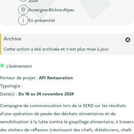
2024
'
c
n
n
a
Auvergne-Rhône-Alpes
c
p
c
c
u
En présentiel
r
i
c
e
i
p
u
i
Archive
n
a
e
F
l
c
l
e
Cette action a été archivée et n'est plus mise à jour.
i
r
i
l
m
p
L'évènement
e
a
r
Porteur de projet :
API Restauration
l
l
'
Typologie :
e
a
Date(s) :
Du 16 au 24 novembre 2024
l
e
Campagne de communication lors de la SERD sur les résultats
r
d’une opération de pesée des déchets alimentaires et de
t
e
sensibilisation à la lutte contre le gaspillage alimentaire, à travers
.
des ateliers de réflexion (réunissant des chefs, diététiciens, chefs