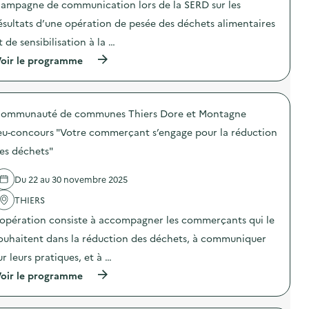
ampagne de communication lors de la SERD sur les
i
ésultats d’une opération de pesée des déchets alimentaires
e
t de sensibilisation à la …
(
oir le programme
à
p
r
o
ommunauté de communes Thiers Dore et Montagne
p
o
eu-concours "Votre commerçant s’engage pour la réduction
s
d
es déchets"
e
l
Du 22 au 30 novembre 2025
'
a
THIERS
c
t
’opération consiste à accompagner les commerçants qui le
i
o
ouhaitent dans la réduction des déchets, à communiquer
n
ur leurs pratiques, et à …
:
C
(
oir le programme
a
à
m
p
p
r