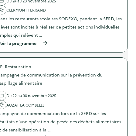
Du 24 au 28 novembre 2025
e
n
z
a
l
)
à
v
r
'
CLERMONT FERRAND
l
o
é
a
a
ans les restaurants scolaires SODEXO, pendant la SERD, les
s
d
c
r
d
u
t
lèves sont incités à réaliser de petites actions individuelles
é
é
c
i
d
c
t
o
imples qui relèvent …
u
h
i
n
c
(
e
oir le programme
o
:
t
à
t
n
R
i
p
s
d
é
o
r
D
e
d
n
o
E
s
u
PI Restauration
d
p
E
d
i
e
o
E
é
s
ampagne de communication sur la prévention du
s
s
–
c
e
d
d
D
h
z
aspillage alimentaire
é
e
e
e
v
c
l
s
t
o
h
Du 22 au 30 novembre 2025
'
R
s
s
e
a
E
”
d
AUZAT LA COMBELLE
t
c
P
)
é
s
t
A
c
ampagne de communication lors de la SERD sur les
e
i
R
h
n
o
’
e
ésultats d’une opération de pesée des déchets alimentaires
m
n
A
t
t de sensibilisation à la …
i
:
C
s
l
S
T
D