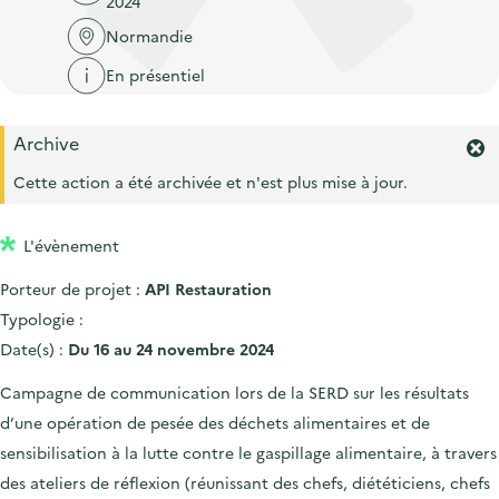
2024
'
c
n
n
a
Normandie
c
p
c
c
u
En présentiel
r
i
c
e
i
p
u
i
Archive
n
a
e
F
l
c
l
e
Cette action a été archivée et n'est plus mise à jour.
i
r
i
l
m
p
L'évènement
e
a
r
Porteur de projet :
API Restauration
l
l
'
Typologie :
e
a
Date(s) :
Du 16 au 24 novembre 2024
l
e
Campagne de communication lors de la SERD sur les résultats
r
d’une opération de pesée des déchets alimentaires et de
t
e
sensibilisation à la lutte contre le gaspillage alimentaire, à travers
.
des ateliers de réflexion (réunissant des chefs, diététiciens, chefs