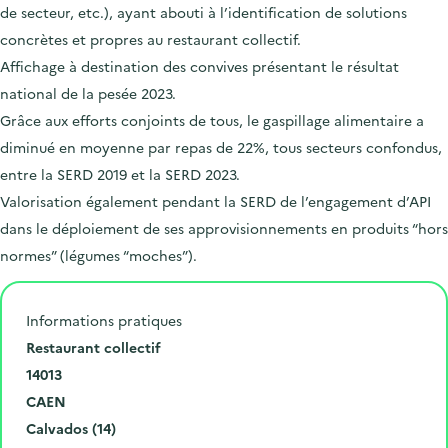
de secteur, etc.), ayant abouti à l’identification de solutions
concrètes et propres au restaurant collectif.
Affichage à destination des convives présentant le résultat
national de la pesée 2023.
Grâce aux efforts conjoints de tous, le gaspillage alimentaire a
diminué en moyenne par repas de 22%, tous secteurs confondus,
entre la SERD 2019 et la SERD 2023.
Valorisation également pendant la SERD de l’engagement d’API
dans le déploiement de ses approvisionnements en produits “hors
normes” (légumes “moches”).
Informations pratiques
N
Restaurant collectif
u
C
14013
m
o
V
CAEN
é
d
i
D
Calvados (14)