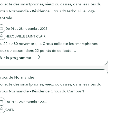
e
o
c
v
l
ollecte des smartphones, vieux ou cassés, dans les sites du
)
s
t
i
e
d
e
rous Normandie - Résidence Crous d'Herbouville Loge
e
s
e
d
u
s
entrale
l
e
x
i
'
s
o
t
a
s
u
e
Du 24 au 28 novembre 2025
c
m
c
s
t
a
a
d
HEROUVILLE SAINT CLAIR
i
r
s
u
o
t
u 22 au 30 novembre, le Crous collecte les smartphones
s
C
n
p
é
r
ieux ou cassés, dans 22 points de collecte. …
:
h
s
o
C
o
,
u
(
oir le programme
o
n
d
s
à
l
e
a
N
p
l
s
n
o
r
e
,
s
r
o
c
v
l
rous de Normandie
m
p
t
i
e
a
o
e
ollecte des smartphones, vieux ou cassés, dans les sites du
e
s
n
s
d
u
s
d
d
rous Normandie - Résidence Crous du Campus 1
e
x
i
i
e
s
o
t
e
l
s
u
e
Du 24 au 28 novembre 2025
–
'
m
c
s
R
a
a
a
d
CAEN
é
c
r
s
u
s
t