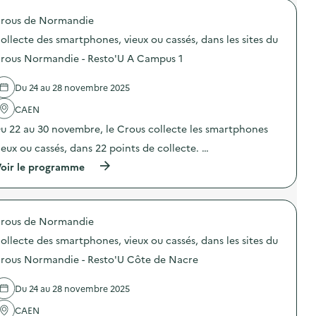
a
o
g
rous de Normandie
p
n
o
e
ollecte des smartphones, vieux ou cassés, dans les sites du
s
d
d
rous Normandie - Resto'U A Campus 1
e
e
c
l
o
Du 24 au 28 novembre 2025
'
m
a
m
CAEN
c
u
t
n
u 22 au 30 novembre, le Crous collecte les smartphones
i
i
o
ieux ou cassés, dans 22 points de collecte. …
c
n
a
(
oir le programme
:
t
à
C
i
p
o
o
r
l
n
o
l
s
rous de Normandie
p
e
u
o
c
ollecte des smartphones, vieux ou cassés, dans les sites du
r
s
t
l
d
e
rous Normandie - Resto'U Côte de Nacre
a
e
d
p
l
e
r
Du 24 au 28 novembre 2025
'
s
é
a
s
v
CAEN
c
m