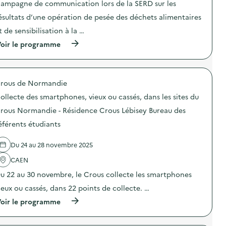
ampagne de communication lors de la SERD sur les
i
ésultats d’une opération de pesée des déchets alimentaires
e
t de sensibilisation à la …
(
oir le programme
à
p
r
o
rous de Normandie
p
o
ollecte des smartphones, vieux ou cassés, dans les sites du
s
d
rous Normandie - Résidence Crous Lébisey Bureau des
e
éférents étudiants
l
'
a
Du 24 au 28 novembre 2025
c
t
CAEN
i
o
u 22 au 30 novembre, le Crous collecte les smartphones
n
ieux ou cassés, dans 22 points de collecte. …
:
C
(
oir le programme
a
à
m
p
p
r