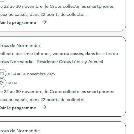
e
t
a
u 22 au 30 novembre, le Crous collecte les smartphones
n
i
r
t
o
t
ieux ou cassés, dans 22 points de collecte. …
i
n
p
o
(
oir le programme
:
h
n
à
C
o
d
p
o
n
u
r
l
e
g
o
l
s
a
rous de Normandie
p
e
,
s
o
c
v
ollecte des smartphones, vieux ou cassés, dans les sites du
p
s
t
i
i
d
e
rous Normandie - Résidence Crous Lébisey Accueil
e
l
e
d
u
l
l
e
x
a
Du 24 au 28 novembre 2025
'
s
o
g
a
s
u
e
CAEN
c
m
c
a
t
a
a
u 22 au 30 novembre, le Crous collecte les smartphones
l
i
r
s
i
o
t
ieux ou cassés, dans 22 points de collecte. …
s
m
n
p
é
e
(
oir le programme
:
h
s
n
à
C
o
,
t
p
o
n
d
a
r
l
e
a
i
o
l
s
n
rous de Normandie
r
p
e
,
s